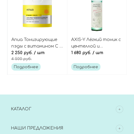
Anua Тонизирующие
AXIS-Y Лёгкий тоник с
пэды с витамином С и
центеллой и
ниацинамидом, 60 шт,
2 250 руб.
/ шт
комплексом кислот,
1 680 руб.
/ шт
4 500 руб.
Vitamin C Niacin Tone
Daily Purifying
Up Blemish Pad
Treatment Toner
Подробнее
Подробнее
КАТАЛОГ
НАШИ ПРЕДЛОЖЕНИЯ