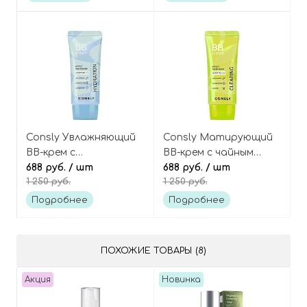
Eucalyptus Xylitol
Moisturizing Foot Mask
Mouthwash
Consly Увлажняющий
Consly Матирующий
BB-крем с
BB-крем с чайным
гиалуроновой
688 руб.
/ шт
деревом и
688 руб.
/ шт
1 250 руб.
1 250 руб.
кислотой и
гамамелисом (эффект
ниацинамидом
фотошопа), Clearing
Подробнее
Подробнее
(эффект фотошопа),
BB Cream Effect
Hydration BB Cream
Photoshop SPF50
Effect Photoshop
PA++++
ПОХОЖИЕ ТОВАРЫ (8)
SPF50 PA++++
Акция
Новинка