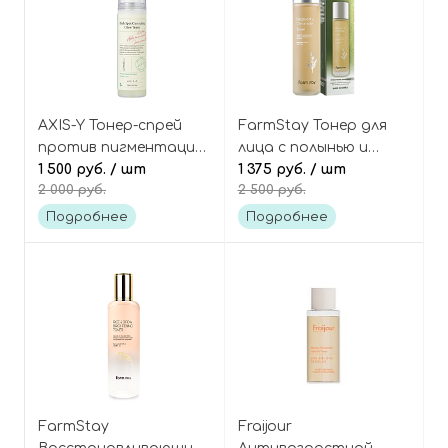
AXIS-Y Тонер-спрей
FarmStay Тонер для
против пигментации
лица с полынью и
и постакне с
1 500 руб.
/ шт
церамидами,
1 375 руб.
/ шт
2 000 руб.
2 500 руб.
ниацинамидом, Dark
Mugwort&Ceramide
Spot Correcting Glow
Toner
Подробнее
Подробнее
Toner
FarmStay
Fraijour