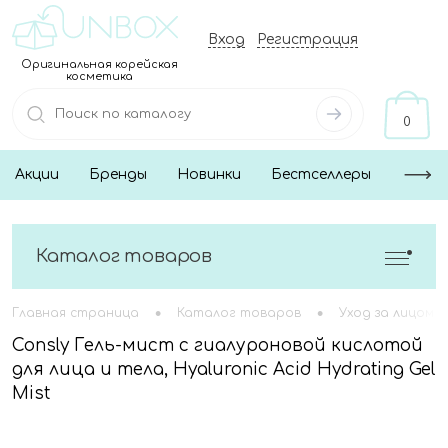
Вход
Регистрация
Оригинальная корейская
косметика
0
Акции
Бренды
Новинки
Бестселлеры
Каталог товаров
•
•
Главная страница
Каталог товаров
Уход за лицом
Consly Гель-мист с гиалуроновой кислотой
для лица и тела, Hyaluronic Acid Hydrating Gel
Mist