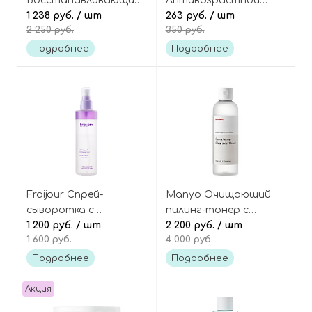
Восстанавливающий
Антивозрастной
тонер для лица с
1 238 руб.
/ шт
лифтинг-тонер с
263 руб.
/ шт
2 250 руб.
350 руб.
бифидобактериями,
женьшенем и
Rice & Bifida
пептидами
Подробнее
Подробнее
Brightening Toner
(миниатюра), Alchemic
Ginsenoside Herbal Rx
Toner Mini
Fraijour Спрей-
Manyo Очищающий
сыворотка с
пилинг-тонер с
коллагеном и
1 200 руб.
/ шт
комплексом кислот,
2 200 руб.
/ шт
1 600 руб.
4 000 руб.
ретинолом мист,
Galactomy Clearskin
Retin-Collagen 3D Core
Toner
Подробнее
Подробнее
Ampoule Mist
Акция