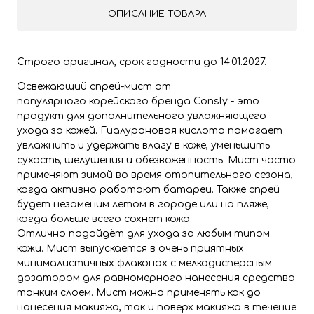
ОПИСАНИЕ ТОВАРА
Строго оригинал, срок годности до 14.01.2027.
Освежающий спрей-мист от
популярного корейского бренда Consly - это
продукт для дополнительного увлажняющего
ухода за кожей. Гиалуроновая кислота помогает
увлажнить и удержать влагу в коже, уменьшить
сухость, шелушения и обезвоженность. Мист часто
применяют зимой во время отопительного сезона,
когда активно работают батареи. Также спрей
будет незаменим летом в городе или на пляже,
когда больше всего сохнет кожа.
Отлично подойдёт для ухода за любым типом
кожи. Мист выпускается в очень приятных
минималистичных флаконах с мелкодисперсным
дозатором для равномерного нанесения средства
тонким слоем. Мист можно применять как до
нанесения макияжа, так и поверх макияжа в течение