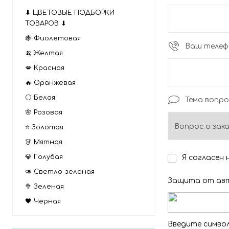
⬇ ЦВЕТОВЫЕ ПОДБОРКИ
ТОВАРОВ ⬇
🍇 Фиолетовая
Ваш телеф
🍌 Желтая
💋 Красная
🔥 Оранжевая
⚪ Белая
Тема вопр
🌸 Розовая
⭐ Золотая
👗 Мятная
💎 Голубая
Я согласен
🥑 Светло-зеленая
Защита от авт
🥦 Зеленая
🖤 Черная
Введите символ