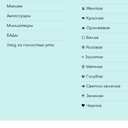
Макияж
🍌 Желтая
Аксессуары
💋 Красная
Миниатюры
🔥 Оранжевая
БАДы
⚪ Белая
Уход за полостью рта
🌸 Розовая
⭐ Золотая
👗 Мятная
💎 Голубая
🥑 Светло-зеленая
🥦 Зеленая
🖤 Черная