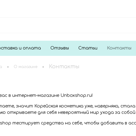
ставка и оплата
Отзывы
Статьи
Контакты
•
•
Контакты
а
О магазине
ас в интернет-магазине Unboxshop.ru!
таете, значит Корейская косметика уже, наверняка, стала
ько открываете для себя невероятный мир ухода за собой 
shop тестирует средства на себе, чтобы добавить в а