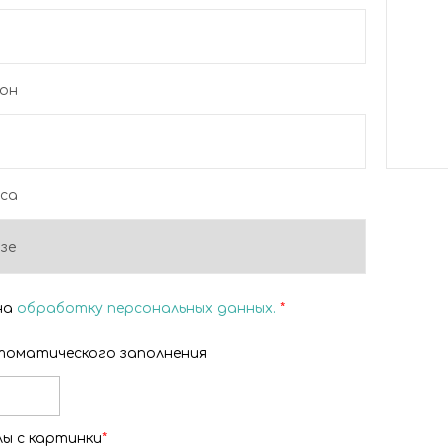
он
оса
 на
обработку персональных данных.
*
оматического заполнения
ы с картинки
*