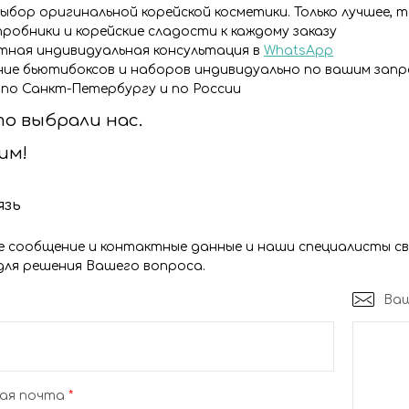
ыбор оригинальной корейской косметики. Только лучшее, т
пробники и корейские сладости к каждому заказу
ная индивидуальная консультация в
WhatsApp
ие бьютибоксов и наборов индивидуально по вашим зап
по Санкт-Петербургу и по России
то выбрали нас.
им!
язь
 сообщение и контактные данные и наши специалисты св
для решения Вашего вопроса.
Ваш
ая почта
*