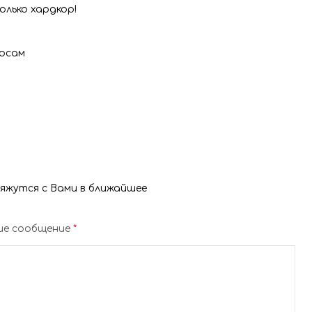
олько хардкор!
росам
яжутся с Вами в ближайшее
е сообщение
*