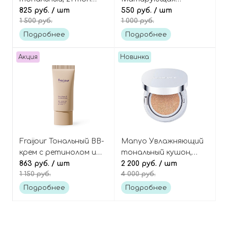
(мини), M Perfect Cover
825 руб.
/ шт
рассыпчатая пудра с
550 руб.
/ шт
1 500 руб.
1 000 руб.
B.B Cream mini
центеллой Cica Farm
Sebum Free Powder
Подробнее
Подробнее
Акция
Новинка
Fraijour Тональный BB-
Manyo Увлажняющий
крем с ретинолом и
тональный кушон,
коллагеном, Retin-
863 руб.
/ шт
оттенок 02 Clear
2 200 руб.
/ шт
1 150 руб.
4 000 руб.
Collagen 3D Core
Sleek, NOMERCY Sleek
Blemish Balm SPF30
Cushion SPF50+/PA+++
Подробнее
Подробнее
PA+++