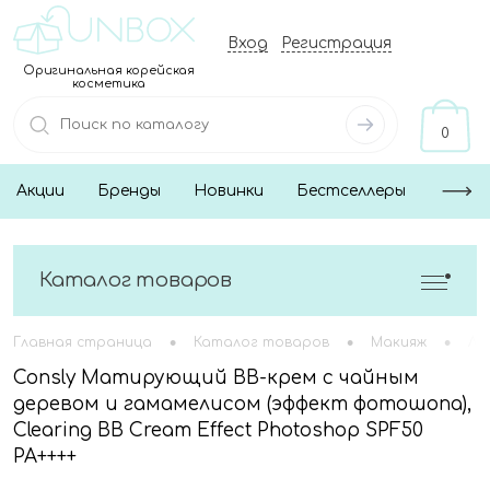
Вход
Регистрация
Оригинальная корейская
косметика
0
Акции
Бренды
Новинки
Бестселлеры
Каталог товаров
•
•
•
Главная страница
Каталог товаров
Макияж
Ли
Consly Матирующий BB-крем с чайным
деревом и гамамелисом (эффект фотошопа),
Clearing BB Cream Effect Photoshop SPF50
PA++++