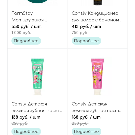
FarmStay
Consly Кондиционер
Матирующая
для волос с бананом и
рассыпчатая пудра с
550 руб.
/ шт
кокосом
413 руб.
/ шт
1 000 руб.
750 руб.
центеллой Cica Farm
Banana+coconut Water
Sebum Free Powder
Conditioner Nutrition
Подробнее
Подробнее
and Smoothness
Consly Детская
Consly Детская
гелевая зубная паста
гелевая зубная паста
со вкусом жвачки
138 руб.
/ шт
со вкусом банана
138 руб.
/ шт
250 руб.
250 руб.
баббл-гам Dino's Smile
Dino's Smile Kids Gel
Kids Gel Toothpaste
Toothpaste Banana
Подробнее
Подробнее