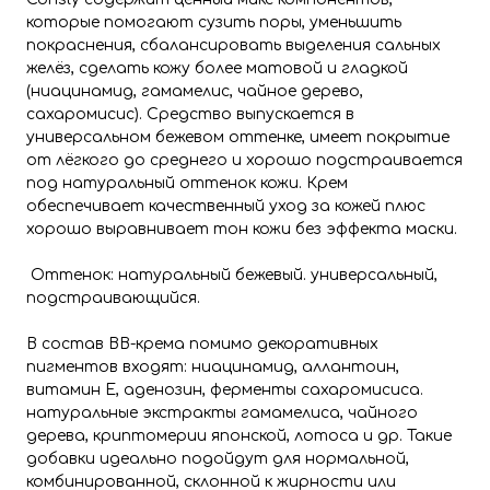
которые помогают сузить поры, уменьшить
покраснения, сбалансировать выделения сальных
желёз, сделать кожу более матовой и гладкой
(ниацинамид, гамамелис, чайное дерево,
сахаромисис). Средство выпускается в
универсальном бежевом оттенке, имеет покрытие
от лёгкого до среднего и хорошо подстраивается
под натуральный оттенок кожи. Крем
обеспечивает качественный уход за кожей плюс
хорошо выравнивает тон кожи без эффекта маски.
Оттенок: натуральный бежевый. универсальный,
подстраивающийся.
В состав BB-крема помимо декоративных
пигментов входят: ниацинамид, аллантоин,
витамин Е, аденозин, ферменты сахаромисиса.
натуральные экстракты гамамелиса, чайного
дерева, криптомерии японской, лотоса и др. Такие
добавки идеально подойдут для нормальной,
комбинированной, склонной к жирности или