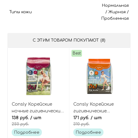
Нормальная
Типы кожи
/
Жирная
/
Проблемная
С ЭТИМ ТОВАРОМ ПОКУПАЮТ (8)
Best
Consly Корейские
Consly Корейские
ночные гигиенические
гигиенические
прокладки 5 капель, 8
138 руб.
/ шт
прокладки
171 руб.
/ шт
250 руб.
310 руб.
шт, Oh! My Pads At
классические 4 капли,
Night
12 шт, Oh! My pads in
Подробнее
Подробнее