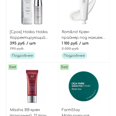
[Срок] Holika Holika
Rom&nd Крем-
Корректирующий
праймер под макияж с
праймер с цветовыми
395 руб.
/ шт
рисом для
1 100 руб.
/ шт
790 руб.
2 000 руб.
капсулами, Naked Face
выравнивания тона,
Balancing Primer
Back Me Tone Up
Подробнее
Подробнее
Cream
Best
Best
Missha BB-крем
FarmStay
тональный, 21 тон
Матирующая