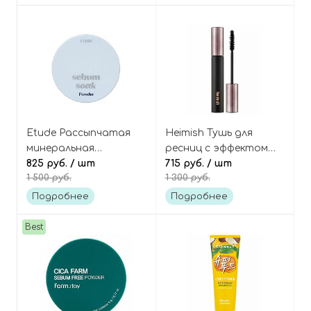
the day
Etude Рассыпчатая
Heimish Тушь для
минеральная
ресниц с эффектом
матирующая пудра,
825 руб.
/ шт
объёма чёрная, Dailism
715 руб.
/ шт
1 500 руб.
1 300 руб.
оттенок:
Smudge Stop Mascara
Прозрачный, Sebum
Volume
Подробнее
Подробнее
Soak Powder
Best