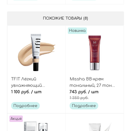
Bubble Gum
ПОХОЖИЕ ТОВАРЫ (8)
Новинка
TFIT Лёгкий
Missha BB-крем
увлажняющий
тональный, 27 тон
тональный флюид,
1 100 руб.
/ шт
(мини), M Perfect Cover
743 руб.
/ шт
1 350 руб.
оттенок W01 Vanilla,
B.B Cream mini
Radiance Fit Serum
Подробнее
Подробнее
Foundation
Акция