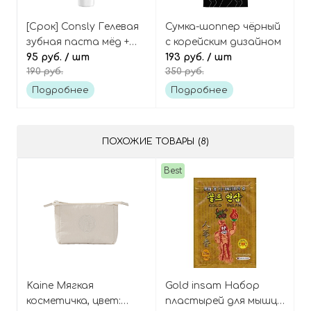
[Срок] Consly Гелевая
Сумка-шоппер чёрный
зубная паста мёд +
с корейским дизайном
лемонграсс
95 руб.
/ шт
193 руб.
/ шт
190 руб.
350 руб.
Clean&fresh gel
toothpaste honey &
Подробнее
Подробнее
lemongrass
ПОХОЖИЕ ТОВАРЫ (8)
Best
Kaine Мягкая
Gold insam Набор
косметичка, цвет:
пластырей для мышц