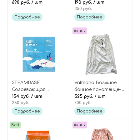
бежевый
690 руб.
/ шт
и суставов, 25 штук
193 руб.
/ шт
350 руб.
Подробнее
Подробнее
Акция
STEAMBASE
Valmona Большое
Согревающая
банное полотенце-
паровая маска для
154 руб.
/ шт
парео, цвет: белый
525 руб.
/ шт
280 руб.
700 руб.
глаз «Пушистое
облако» Daily Eye
Подробнее
Подробнее
Mask Fleecy Cloud
Best
Акция