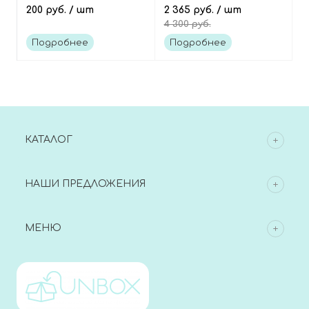
филлеров розовая
200 руб.
/ шт
саше 60 шт
2 365 руб.
/ шт
4 300 руб.
Mask bowl pink beauty
tools
Подробнее
Подробнее
КАТАЛОГ
НАШИ ПРЕДЛОЖЕНИЯ
МЕНЮ