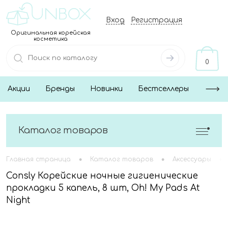
Вход
Регистрация
Оригинальная корейская
косметика
0
Акции
Бренды
Новинки
Бестселлеры
Каталог товаров
•
•
•
Главная страница
Каталог товаров
Аксессуары
Consly Корейские ночные гигиенические
прокладки 5 капель, 8 шт, Oh! My Pads At
Night