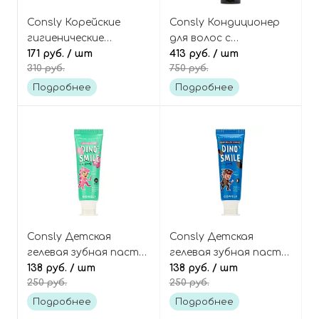
Consly Корейские
Consly Кондиционер
гигиенические
для волос с
прокладки
171 руб.
/ шт
грейпфрутом и
413 руб.
/ шт
310 руб.
750 руб.
классические 4 капли,
имбирём Grapefruit +
12 шт, Oh! My pads in
Ginger Conditioner
Подробнее
Подробнее
the day
Freshness and
Smoothness
Consly Детская
Consly Детская
гелевая зубная паста
гелевая зубная паста
со вкусом жвачки
138 руб.
/ шт
со вкусом печенья
138 руб.
/ шт
250 руб.
250 руб.
баббл-гам Dino's Smile
Орео Dino's Smile Kids
Kids Gel Toothpaste
Gel Toothpaste
Подробнее
Подробнее
Bubble Gum
Chocolate cookie