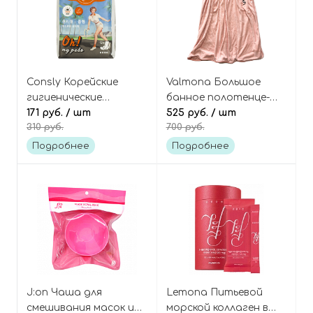
Consly Корейские
Valmona Большое
гигиенические
банное полотенце-
прокладки
171 руб.
/ шт
парео, цвет: розовый
525 руб.
/ шт
310 руб.
700 руб.
классические 4 капли,
12 шт, Oh! My pads in
Подробнее
Подробнее
the day
J:on Чаша для
Lemona Питьевой
смешивания масок или
морской коллаген в