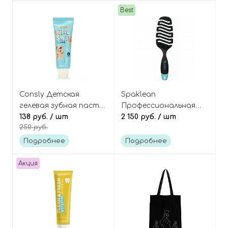
Best
Consly Детская
Spaklean
гелевая зубная паста
Профессиональная
со вкусом мороженого
138 руб.
/ шт
щётка для волос и
2 150 руб.
/ шт
250 руб.
(пломбир) Dino's Smile
кожи головы Amazing
Kids Gel Toothpaste Ice
flex brush
Подробнее
Подробнее
cream
Акция