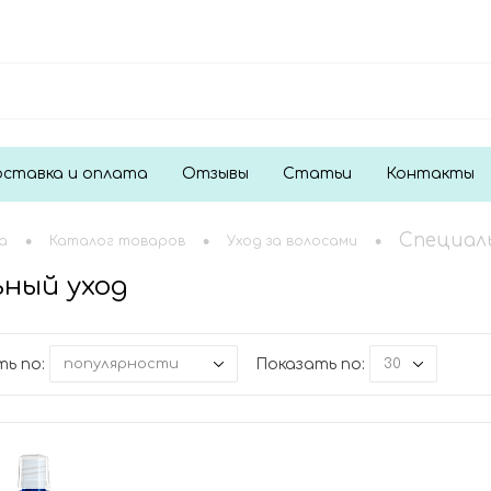
ставка и оплата
Отзывы
Статьи
Контакты
•
•
•
Специал
а
Каталог товаров
Уход за волосами
ный уход
ь по:
Показать по:
популярности
30