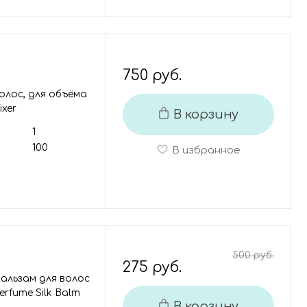
750 руб.
волос, для объёма
ixer
В корзину
1
100
В избранное
500 руб.
275 руб.
альзам для волос
erfume Silk Balm
В корзину