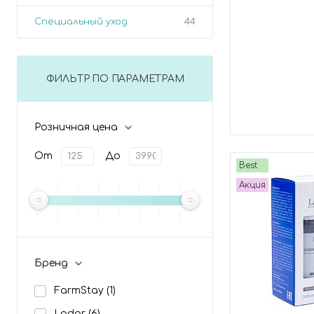
Специальный уход
44
ФИЛЬТР ПО ПАРАМЕТРАМ
Розничная цена
От
До
Best
Акция
Бренд
FarmStay
(1)
Lador
(6)