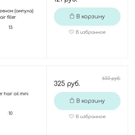
геном (ампула)
В корзину
r filler
13
В избранное
650 руб.
325 руб.
hair oil mini
В корзину
10
В избранное