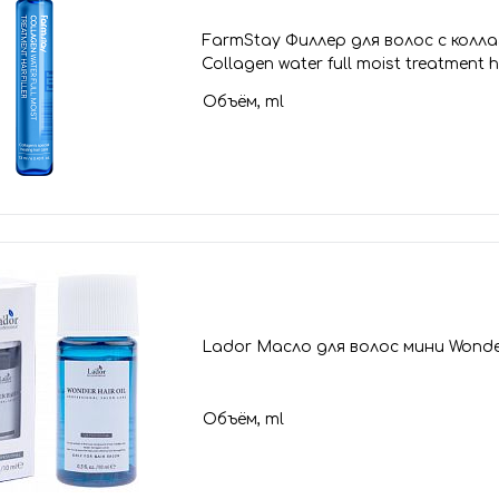
FarmStay Филлер для волос с колла
Collagen water full moist treatment hai
Объём, ml
Lador Масло для волос мини Wonder 
Объём, ml