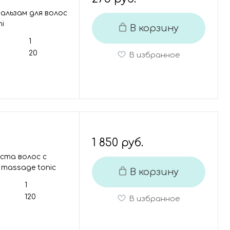
альзам для волос
ni
В корзину
1
20
В избранное
1 850 руб.
ста волос с
 massage tonic
В корзину
1
120
В избранное