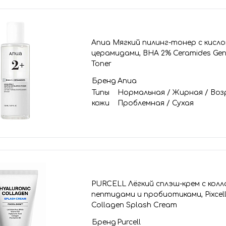
Anua Мягкий пилинг-тонер с кисл
церамидами, BHA 2% Ceramides Gentl
Toner
Бренд
Anua
Типы
Нормальная
/
Жирная
/
Воз
кожи
Проблемная
/
Сухая
PURCELL Лёгкий сплэш-крем с колл
пептидами и пробиотиками, Pixcell
Collagen Splash Cream
Бренд
Purcell