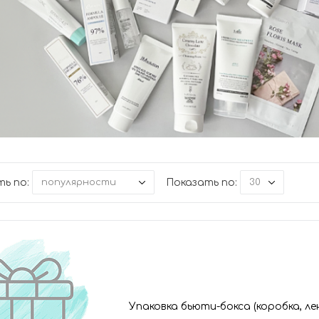
ь по:
Показать по:
популярности
30
Упаковка бьюти-бокса (коробка, л