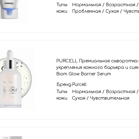
Типы
Нормальная
/
Возрастная
кожи
Проблемная
/
Сухая
/
Чувст
PURCELL Премиальная сыворотка-
укрепления кожного барьера и сияни
Biom Glow Barrier Serum
Бренд
Purcell
Типы
Нормальная
/
Возрастная
кожи
Сухая
/
Чувствительная