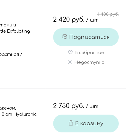
4 400 руб.
2 420 руб.
/ шт
отами и
e Exfoliating
Подписаться
В избранное
растная
/
Недоступно
2 750 руб.
/ шт
агеном,
 Biom Hyaluronic
В корзину