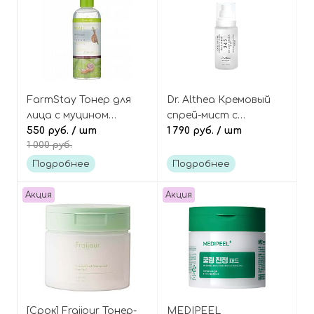
FarmStay Тонер для
Dr. Althea Кремовый
лица с муцином
спрей-мист с
улитки Snail visible
550 руб.
/ шт
пробиотиками и
1 790 руб.
/ шт
1 000 руб.
difference moisture
экстрактом риса (60
toner
мл), 345 Relief Cream
Подробнее
Подробнее
Mist 60 ml
Акция
Акция
[Срок] Fraijour Тонер-
MEDIPEEL