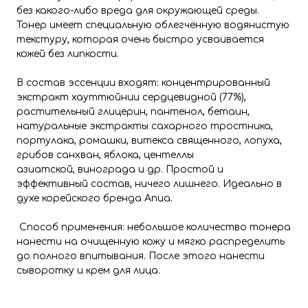
без какого-либо вреда для окружающей среды.
Тонер имеет специальную облегчённую водянистую
текстуру, которая очень быстро усваивается
кожей без липкости.
В состав эссенции входят: концентрированный
экстракт хауттюйнии сердцевидной (77%),
растительный глицерин, пантенол, бетаин,
натуральные экстракты сахарного тростника,
портулака, ромашки, витекса священного, лопуха,
грибов санхван, яблока, центеллы
азиатской, винограда и др. Простой и
эффективный состав, ничего лишнего. Идеально в
духе корейского бренда Anua.
Способ применения: небольшое количество тонера
нанести на очищенную кожу и мягко распределить
до полного впитывания. После этого нанести
сыворотку и крем для лица.