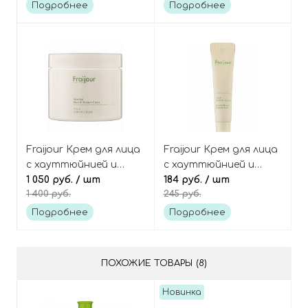
кислотой и
Подробнее
Подробнее
ниацинамидом,
Niacinamide 10% + TXA
4% Dark Spot
Correcting Serum
Fraijour Крем для лица
Fraijour Крем для лица
с хауттюйнией и
с хауттюйнией и
алоэ вера Heartleaf
1 050 руб.
/ шт
алоэ вера (мини)
184 руб.
/ шт
1 400 руб.
245 руб.
Blemish Moisture
Heartleaf Blemish
Cream
Moisture Cream mini
Подробнее
Подробнее
ПОХОЖИЕ ТОВАРЫ (8)
Новинка