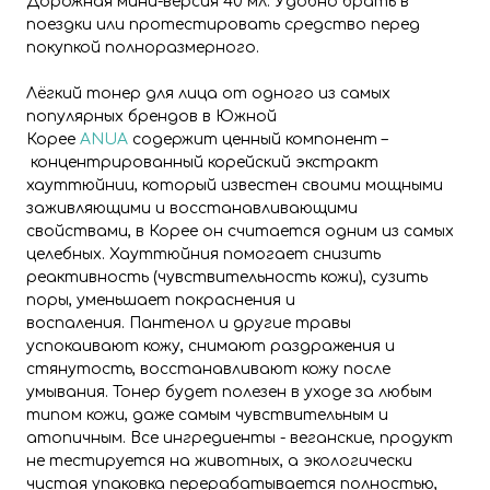
Дорожная мини-версия 40 мл. Удобно брать в
поездки или протестировать средство перед
покупкой полноразмерного.
Лёгкий тонер для лица от одного из самых
популярных брендов в Южной
Корее
ANUA
содержит ценный компонент –
концентрированный корейский экстракт
хауттюйнии, который известен своими мощными
заживляющими и восстанавливающими
свойствами, в Корее он считается одним из самых
целебных. Хауттюйния помогает снизить
реактивность (чувствительность кожи), сузить
поры, уменьшает покраснения и
воспаления. Пантенол и другие травы
успокаивают кожу, снимают раздражения и
стянутость, восстанавливают кожу после
умывания. Тонер будет полезен в уходе за любым
типом кожи, даже самым чувствительным и
атопичным. Все ингредиенты - веганские, продукт
не тестируется на животных, а экологически
чистая упаковка перерабатывается полностью,