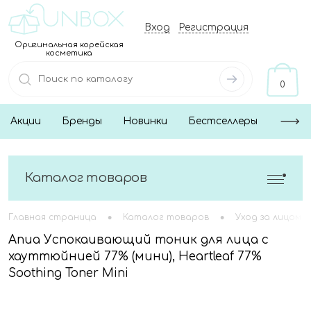
Вход
Регистрация
Оригинальная корейская
косметика
0
Акции
Бренды
Новинки
Бестселлеры
Каталог товаров
•
•
Главная страница
Каталог товаров
Уход за лицом
Anua Успокаивающий тоник для лица с
хауттюйнией 77% (мини), Heartleaf 77%
Soothing Toner Mini