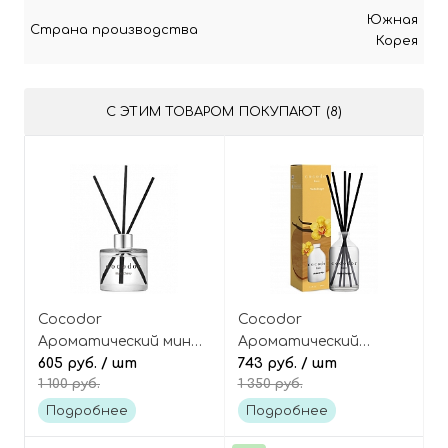
Южная
Страна производства
Корея
С ЭТИМ ТОВАРОМ ПОКУПАЮТ (8)
Cocodor
Cocodor
Ароматический мини-
Ароматический
диффузор для дома
605 руб.
/ шт
диффузор для дома
743 руб.
/ шт
1 100 руб.
1 350 руб.
[Black Cherry - Тёмная
[Vanilla Delight -
Вишня] Signature Reed
Ванильное
Подробнее
Подробнее
Diffuser Mini
наслаждение] Basic