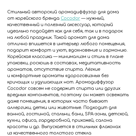
Стильный авторский аромадиффузор для дома
от корейского бренда
Cocodor
— нужный,
качественный и полезный аксессуар, который
идеально подойдёт как для себя, так и в подарок
на любой праздник. Такой аромат для дома
отлично впишется в интерьер любого помещения,
подарит комфорт и уют, вдохновение и гармонию.
Корейская классика — минимализм и стиль в плане
упаковки, роскошь в составах, медитативность
ароматов, отсутствие спирта. Лёгкие
и комфортные ароматы «дороговизны» без
кричащих и удушающих нот. Аромадиффузор
Cocodor совсем не содержит спирта или других
вредных компонентов, поэтому он может освежать
даже помещения, в которых часто бывают
аллергики, детки или животные. Подходит для
ванной, гостиной, спальни, бани, SPA-зоны, детской,
кухни, офиса, гардеробной, прихожей, салона
красоты и др. Выпускается в стильных флаконах
из качественного толстого стекла