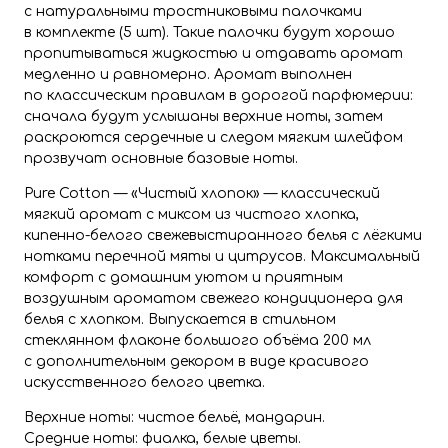
с натуральными тростниковыми палочками
в комплекте (5 шт). Такие палочки будут хорошо
пропитываться жидкостью и отдавать аромат
медленно и равномерно. Аромат выполнен
по классическим правилам в дорогой парфюмерии:
сначала будут услышаны верхние ноты, затем
раскроются сердечные и следом мягким шлейфом
прозвучат основные базовые ноты.
Pure Cotton — «Чистый хлопок» — классический
мягкий аромат с миксом из чистого хлопка,
кипенно-белого свежевыстиранного белья с лёгкими
нотками перечной мяты и цитрусов. Максимальный
комфорт с домашним уютом и приятным
воздушным ароматом свежего кондиционера для
белья с хлопком. Выпускается в стильном
стеклянном флаконе большого объёма 200 мл
с дополнительным декором в виде красивого
искусственного белого цветка.
Верхние ноты: чистое бельё, мандарин.
Средние ноты: фиалка, белые цветы.