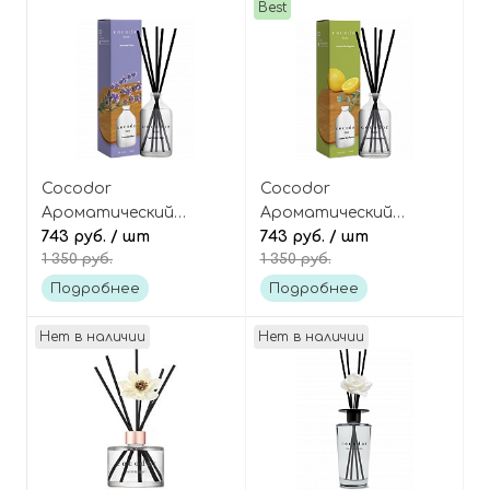
Reed Diffuser
Best
Cocodor
Cocodor
Ароматический
Ароматический
диффузор для дома
743 руб.
/ шт
диффузор для дома
743 руб.
/ шт
1 350 руб.
1 350 руб.
[Lavender Blue -
[Lemon Eucalyptus -
Голубая Лаванда]
Лимонный Эвкалипт]
Подробнее
Подробнее
Basic Reed Diffuser
Basic Reed Diffuser
Нет в наличии
Нет в наличии