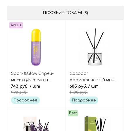
White Flower Reed
Diffuser
ПОХОЖИЕ ТОВАРЫ (8)
Акция
Spark&Glow Спрей-
Cocodor
мист для тела и
Ароматический мини-
волос с ароматом
743 руб.
/ шт
диффузор для дома
605 руб.
/ шт
990 руб.
1 100 руб.
соленой карамели,
[Black Cherry - Тёмная
Sweet Rush Purple
Вишня] Signature Reed
Подробнее
Подробнее
Toffee Body Mist
Diffuser Mini
Best