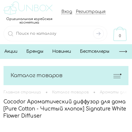
Вход
Регистрация
Оригинальная корейская
косметика
0
Акции
Бренды
Новинки
Бестселлеры
Каталог товаров
•
•
Главная страница
Каталог товаров
Ароматы для д
Cocodor Ароматический диффузор для дома
[Pure Cotton - Чистый хлопок] Signature White
Flower Diffuser