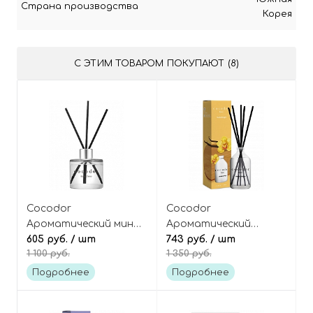
Страна производства
Корея
С ЭТИМ ТОВАРОМ ПОКУПАЮТ (8)
Cocodor
Cocodor
Ароматический мини-
Ароматический
диффузор для дома
605 руб.
/ шт
диффузор для дома
743 руб.
/ шт
1 100 руб.
1 350 руб.
[Black Cherry - Тёмная
[Vanilla Delight -
Вишня] Signature Reed
Ванильное
Подробнее
Подробнее
Diffuser Mini
наслаждение] Basic
Reed Diffuser