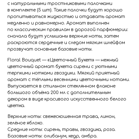
с натуральными тростниковыми палочками
в комплекте (5 шт). Такие палочки будут хорошо
пропитываться жидкостью и отдавать аромат
медленно и равномерно. Аромат выполнен
по классическим правилам в дорогой парфюмерии:
сначала будут услышаны верхние ноты, затем
раскроются сердечные и следом мягким шлейфом
прозвучат основные базовые ноты.
Floral Bouquet — «Цветочный Букет» — нежный
цветочный аромат букета сирени с уютными
терпкими нотками гвоздики. Мягкий приятный
аромат с тёплыми весенними цветочными нотами.
Выпускается в стильном стеклянном флаконе
большого объёма 200 мл с дополнительным
декором в виде красивого искусственного белого
цветка.
Верхние ноты: свежескошенная трава, лимон,
зелёное яблоко.
Средние ноты: сирень, травы, гвоздика, роза.
Базовые ноты: олибанум, кедр, амбра.