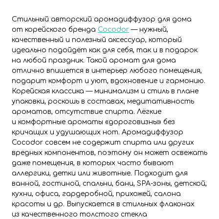
Стильный авторский аромадиффузор для дома
от корейского бренда
Cocodor
— нужный,
качественный и полезный аксессуар, который
идеально подойдёт как для себя, так и в подарок
на любой праздник. Такой аромат для дома
отлично впишется в интерьер любого помещения,
подарит комфорт и уют, вдохновение и гармонию.
Корейская классика — минимализм и стиль в плане
упаковки, роскошь в составах, медитативность
ароматов, отсутствие спирта. Лёгкие
и комфортные ароматы «дороговизны» без
кричащих и удушающих нот. Аромадиффузор
Cocodor совсем не содержит спирта или других
вредных компонентов, поэтому он может освежать
даже помещения, в которых часто бывают
аллергики, детки или животные. Подходит для
ванной, гостиной, спальни, бани, SPA-зоны, детской,
кухни, офиса, гардеробной, прихожей, салона
красоты и др. Выпускается в стильных флаконах
из качественного толстого стекла