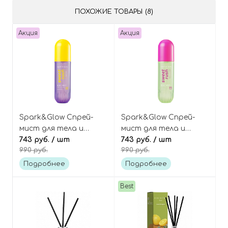
ПОХОЖИЕ ТОВАРЫ (8)
Акция
Акция
Spark&Glow Спрей-
Spark&Glow Спрей-
мист для тела и
мист для тела и
волос с ароматом
743 руб.
/ шт
волос с экзотическим
743 руб.
/ шт
990 руб.
990 руб.
соленой карамели,
ароматом, Sweet Rush
Sweet Rush Purple
Velvet Haze Body Mist
Подробнее
Подробнее
Toffee Body Mist
Best