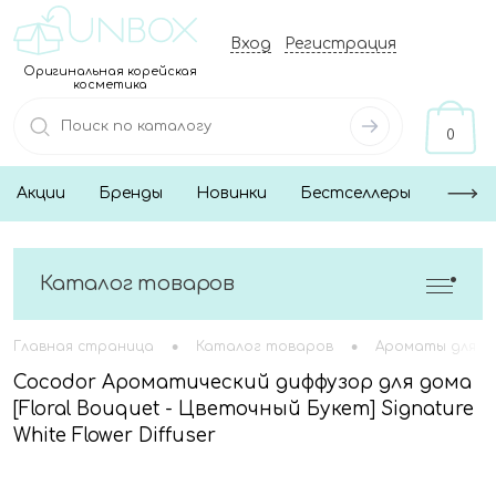
Вход
Регистрация
Оригинальная корейская
косметика
0
Акции
Бренды
Новинки
Бестселлеры
Каталог товаров
•
•
Главная страница
Каталог товаров
Ароматы для д
Cocodor Ароматический диффузор для дома
[Floral Bouquet - Цветочный Букет] Signature
White Flower Diffuser