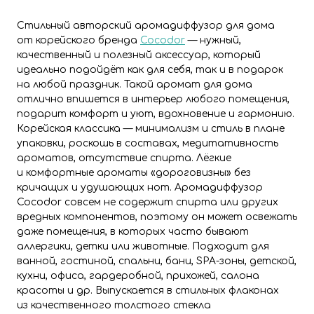
Стильный авторский аромадиффузор для дома
от корейского бренда
Cocodor
— нужный,
качественный и полезный аксессуар, который
идеально подойдёт как для себя, так и в подарок
на любой праздник. Такой аромат для дома
отлично впишется в интерьер любого помещения,
подарит комфорт и уют, вдохновение и гармонию.
Корейская классика — минимализм и стиль в плане
упаковки, роскошь в составах, медитативность
ароматов, отсутствие спирта. Лёгкие
и комфортные ароматы «дороговизны» без
кричащих и удушающих нот. Аромадиффузор
Cocodor совсем не содержит спирта или других
вредных компонентов, поэтому он может освежать
даже помещения, в которых часто бывают
аллергики, детки или животные. Подходит для
ванной, гостиной, спальни, бани, SPA-зоны, детской,
кухни, офиса, гардеробной, прихожей, салона
красоты и др. Выпускается в стильных флаконах
из качественного толстого стекла