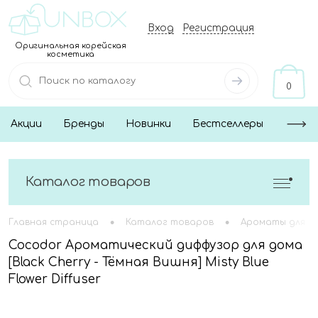
Вход
Регистрация
Оригинальная корейская
косметика
0
Акции
Бренды
Новинки
Бестселлеры
Каталог товаров
•
•
Главная страница
Каталог товаров
Ароматы для д
Cocodor Ароматический диффузор для дома
[Black Cherry - Тёмная Вишня] Misty Blue
Flower Diffuser