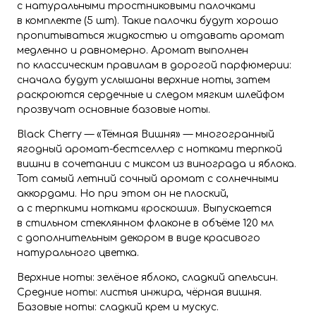
с натуральными тростниковыми палочками
в комплекте (5 шт). Такие палочки будут хорошо
пропитываться жидкостью и отдавать аромат
медленно и равномерно. Аромат выполнен
по классическим правилам в дорогой парфюмерии:
сначала будут услышаны верхние ноты, затем
раскроются сердечные и следом мягким шлейфом
прозвучат основные базовые ноты.
Black Cherry — «Тёмная Вишня» — многогранный
ягодный аромат-бестселлер с нотками терпкой
вишни в сочетании с миксом из винограда и яблока.
Тот самый летний сочный аромат с солнечными
аккордами. Но при этом он не плоский,
а с терпкими нотками «роскоши». Выпускается
в стильном стеклянном флаконе в объёме 120 мл
с дополнительным декором в виде красивого
натурального цветка.
Верхние ноты: зелёное яблоко, сладкий апельсин.
Средние ноты: листья инжира, чёрная вишня.
Базовые ноты: сладкий крем и мускус.