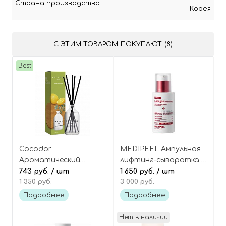
Страна производства
Корея
С ЭТИМ ТОВАРОМ ПОКУПАЮТ (8)
Best
Cocodor
MEDIPEEL Ампульная
Ароматический
лифтинг-сыворотка с
диффузор для дома
743 руб.
/ шт
ретинолом и
1 650 руб.
/ шт
1 350 руб.
3 000 руб.
[Lemon Eucalyptus -
коллагеном Retinol
Лимонный Эвкалипт]
Collagen Lifting
Подробнее
Подробнее
Basic Reed Diffuser
Ampoule
Нет в наличии