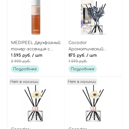
MEDIPEEL Двухфазный
Cocodor
тонер-эссенция с
Ароматический
чаем комбуча Hyal
1 595 руб.
/ шт
диффузор для дома
875 руб.
/ шт
2 900 руб.
1 590 руб.
Kombucha Tea-Tox
[April Fresh -
Toner
Апрельская Свежесть]
Подробнее
Подробнее
Misty Blue Flower
Diffuser
Нет в наличии
Нет в наличии