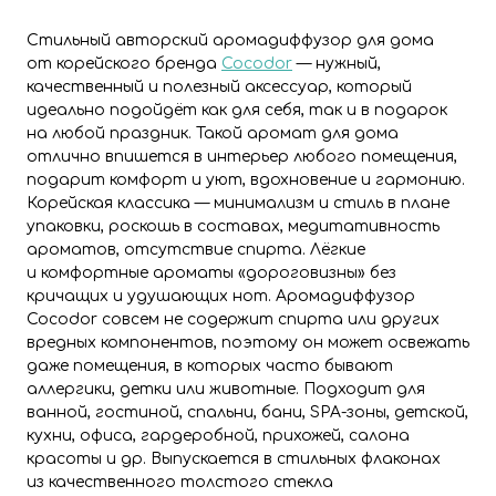
Стильный авторский аромадиффузор для дома
от корейского бренда
Cocodor
— нужный,
качественный и полезный аксессуар, который
идеально подойдёт как для себя, так и в подарок
на любой праздник. Такой аромат для дома
отлично впишется в интерьер любого помещения,
подарит комфорт и уют, вдохновение и гармонию.
Корейская классика — минимализм и стиль в плане
упаковки, роскошь в составах, медитативность
ароматов, отсутствие спирта. Лёгкие
и комфортные ароматы «дороговизны» без
кричащих и удушающих нот. Аромадиффузор
Cocodor совсем не содержит спирта или других
вредных компонентов, поэтому он может освежать
даже помещения, в которых часто бывают
аллергики, детки или животные. Подходит для
ванной, гостиной, спальни, бани, SPA-зоны, детской,
кухни, офиса, гардеробной, прихожей, салона
красоты и др. Выпускается в стильных флаконах
из качественного толстого стекла