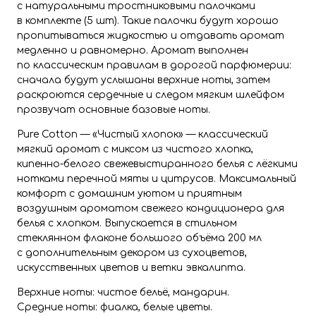
с натуральными тростниковыми палочками
в комплекте (5 шт). Такие палочки будут хорошо
пропитываться жидкостью и отдавать аромат
медленно и равномерно. Аромат выполнен
по классическим правилам в дорогой парфюмерии:
сначала будут услышаны верхние ноты, затем
раскроются сердечные и следом мягким шлейфом
прозвучат основные базовые ноты.
Pure Cotton — «Чистый хлопок» — классический
мягкий аромат с миксом из чистого хлопка,
кипенно-белого свежевыстиранного белья с лёгкими
нотками перечной мяты и цитрусов. Максимальный
комфорт с домашним уютом и приятным
воздушным ароматом свежего кондиционера для
белья с хлопком. Выпускается в стильном
стеклянном флаконе большого объёма 200 мл
с дополнительным декором из сухоцветов,
искусственных цветов и ветки эвкалипта.
Верхние ноты: чистое бельё, мандарин.
Средние ноты: фиалка, белые цветы.