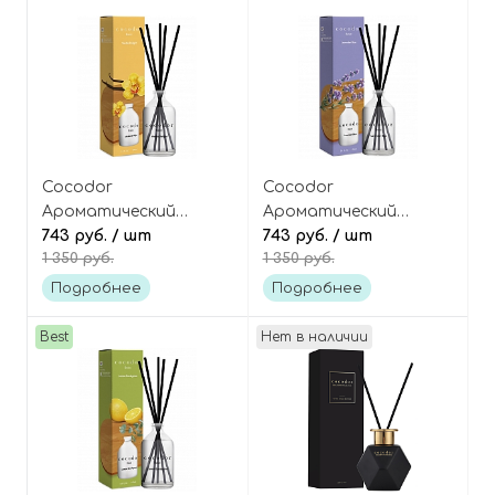
Cocodor
Cocodor
Ароматический
Ароматический
диффузор для дома
743 руб.
/ шт
диффузор для дома
743 руб.
/ шт
1 350 руб.
1 350 руб.
[Vanilla Delight -
[Lavender Blue -
Ванильное
Голубая Лаванда]
Подробнее
Подробнее
наслаждение] Basic
Basic Reed Diffuser
Reed Diffuser
Best
Нет в наличии