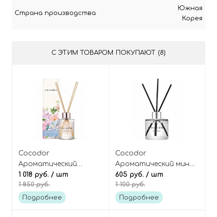
Южная
Страна производства
Корея
С ЭТИМ ТОВАРОМ ПОКУПАЮТ (8)
Cocodor
Cocodor
Ароматический
Ароматический мини-
диффузор для дома
1 018 руб.
/ шт
диффузор для дома
605 руб.
/ шт
1 850 руб.
1 100 руб.
[Black Cherry - Тёмная
[Black Cherry - Тёмная
Вишня] Hydrangea
Вишня] Signature Reed
Подробнее
Подробнее
Reed Diffuser
Diffuser Mini