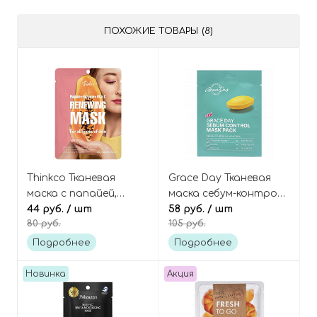
ПОХОЖИЕ ТОВАРЫ (8)
Thinkco Тканевая
Grace Day Тканевая
маска с папайей,
маска себум-контроль
энзимами и
44 руб.
/ шт
с пробиотиками,
58 руб.
/ шт
80 руб.
105 руб.
витамином С,
Sebum Control Mask
Papain+Enzyme+Vita C
Pack
Подробнее
Подробнее
Renewing Mask Pack
Новинка
Акция