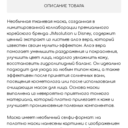
ОПИСАНИЕ ТОВАРА
Необычная тканевая маска, созданная в
лимитированной коллаборации премиального
корейского бренда JMsolution и Disney, содержит
ценный экстракт из листьев алоэ вера, который
известен своим мульти-эффектом. Алоэ вера
помогает уменьшить раздражения и покраснения,
улучшить цвет лица, надолго увлажнить кожу,
восстановить гидролипидный баланс. Он идеально
подходит для ухода за любым типом кожи, а также
эффективен после принятия солнечных ванн,
посещения косметолога или после использования
очищающих масок для лица. Основа маски
выполнена из невероятно приятного тонкого
материала, который плотно прилегает к коже и
улучшает проникновение полезных компонентов.
Маска имеет необычный селфи-формат: на
полотно маски нанесены картинки с изображением