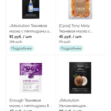
JMsolution Тканевая
[Срок] Tony Moly
маска с пептидами и
Тканевая маска с
гиалуроновой
82 руб.
/ шт
экстрактом тыквы,
45 руб.
/ шт
148 руб.
90 руб.
кислотой, The Effect
Fresh To Go Pumpkin
Nmf & Moisturizing
Mask Sheet
Подробнее
Подробнее
Mask
Enough Тканевая
JMsolution
маска с пептидами 8
Увлажняющая