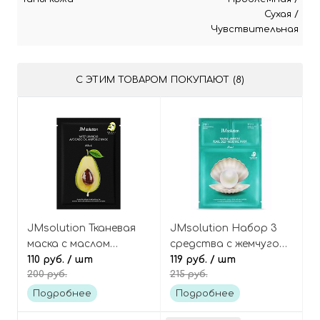
Сухая
/
Чувствительная
С ЭТИМ ТОВАРОМ ПОКУПАЮТ (8)
JMsolution Тканевая
JMsolution Набор 3
маска с маслом
средства с жемчугом:
авокадо Water
110 руб.
/ шт
эссенция, тканевая
119 руб.
/ шт
200 руб.
215 руб.
luminous avocado oil
маска и крем Marine
ampoule mask
Luminous Pearl Deep
Подробнее
Подробнее
Moisture Mask Pearl