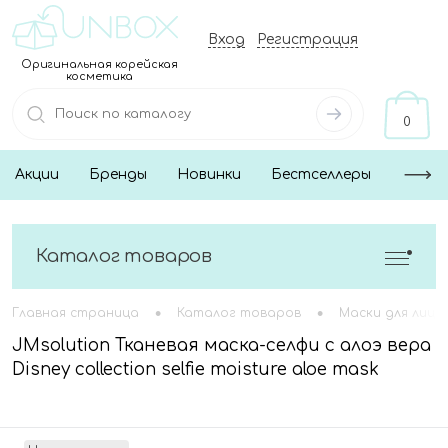
Вход
Регистрация
Оригинальная корейская
косметика
0
Акции
Бренды
Новинки
Бестселлеры
Каталог товаров
•
•
Главная страница
Каталог товаров
Маски для лица
JMsolution Тканевая маска-селфи с алоэ вера
Disney collection selfie moisture aloe mask