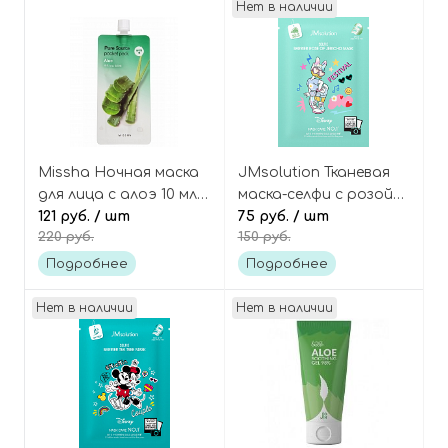
Нет в наличии
Missha Ночная маска
JMsolution Тканевая
для лица с алоэ 10 мл
маска-селфи с розой
Pure source pocket
121 руб.
/ шт
иерихона Disney
75 руб.
/ шт
220 руб.
150 руб.
pack aloe
collection selfie barrier
rose of jerico
Подробнее
Подробнее
Нет в наличии
Нет в наличии