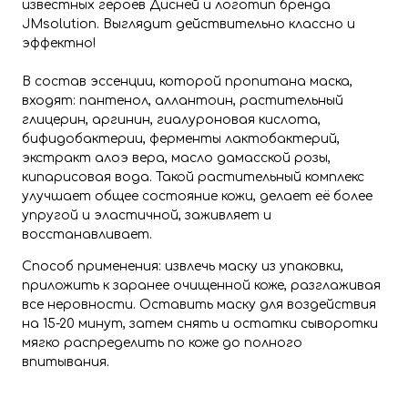
известных героев Дисней и логотип бренда
JMsolution. Выглядит действительно классно и
эффектно!
В состав эссенции, которой пропитана маска,
входят: пантенол, аллантоин, растительный
глицерин, аргинин, гиалуроновая кислота,
бифидобактерии, ферменты лактобактерий,
экстракт алоэ вера, масло дамасской розы,
кипарисовая вода. Такой растительный комплекс
улучшает общее состояние кожи, делает её более
упругой и эластичной, заживляет и
восстанавливает.
Способ применения: извлечь маску из упаковки,
приложить к заранее очищенной коже, разглаживая
все неровности. Оставить маску для воздействия
на 15-20 минут, затем снять и остатки сыворотки
мягко распределить по коже до полного
впитывания.