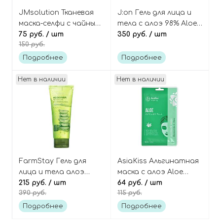
JMsolution Тканевая
J:on Гель для лица и
маска-селфи с чайным
тела с алоэ 98% Aloe
деревом Disney
75 руб.
/ шт
soothing gel
350 руб.
/ шт
150 руб.
collection selfie barrier
face&body
tea tree mask
Подробнее
Подробнее
Нет в наличии
Нет в наличии
FarmStay Гель для
AsiaKiss Альгинатная
лица и тела алоэ
маска с алоэ Aloe
увлажняющий La
215 руб.
/ шт
alginate mask
64 руб.
/ шт
390 руб.
115 руб.
Ferme aloevera
moisture soothing gel
Подробнее
Подробнее
99%