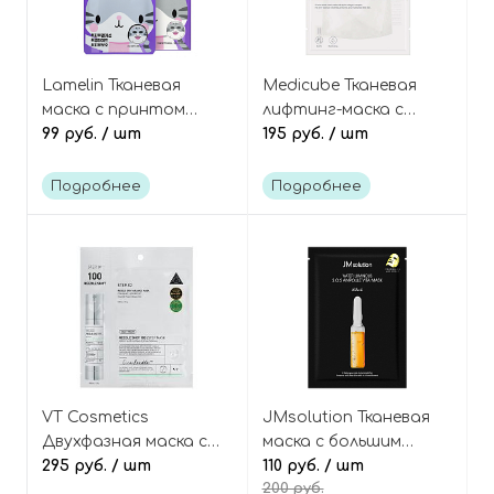
Lamelin Тканевая
Medicube Тканевая
маска с принтом
лифтинг-маска с
"Кот", Animal Mask
99 руб.
/ шт
коллагеном и
195 руб.
/ шт
Sheet Cat
гиалуроновой
кислотой, Collagen
Подробнее
Подробнее
Lifting Mask
VT Cosmetics
JMsolution Тканевая
Двухфазная маска с
маска с большим
микроиглами
295 руб.
/ шт
витаминным
110 руб.
/ шт
200 руб.
(спикулами) и
комплексом Water