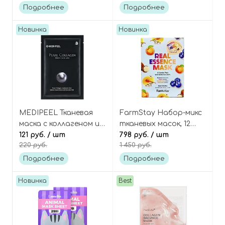
Ampoule Hyaluronic
calming mask
Подробнее
Подробнее
Mask
Новинка
Новинка
MEDIPEEL Тканевая
FarmStay Набор-микс
маска с коллагеном и
тканевых масок, 12
жемчугом Pearl
121 руб.
/ шт
шт, Real Essence Mask
798 руб.
/ шт
220 руб.
1 450 руб.
collagen firming glow
12 Combo Pack
mask
Подробнее
Подробнее
Новинка
Best