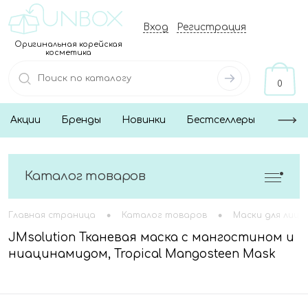
Вход
Регистрация
Оригинальная корейская
косметика
0
Акции
Бренды
Новинки
Бестселлеры
Каталог товаров
•
•
Главная страница
Каталог товаров
Маски для лица
JMsolution Тканевая маска с мангостином и
ниацинамидом, Tropical Mangosteen Mask