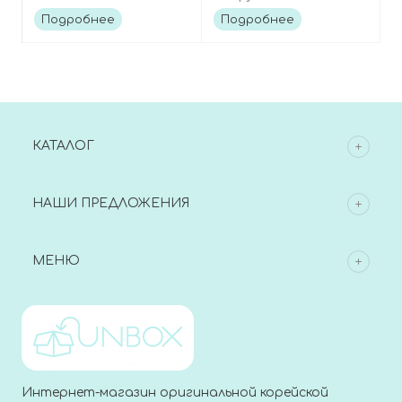
центеллой, Reedle
Luminous S.O.S.
Подробнее
Подробнее
Shot 100 2 Step Mask
Ampoule Vita Mask
КАТАЛОГ
НАШИ ПРЕДЛОЖЕНИЯ
МЕНЮ
Интернет-магазин оригинальной корейской