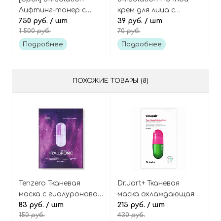
Лифтинг-тонер с
крем для лица с
золотом, пептидами
750 руб.
/ шт
медузой (в саше),
39 руб.
/ шт
1 500 руб.
70 руб.
и витамином С (600
Active Jellyfish Sleeping
мл), Prime Gold Toner
Cream Prime
Подробнее
Подробнее
XL
ПОХОЖИЕ ТОВАРЫ (8)
Tenzero Тканевая
Dr.Jart+ Тканевая
маска с гиалуроновой
маска охлаждающая с
кислотой
83 руб.
/ шт
центеллой азиатской
215 руб.
/ шт
150 руб.
430 руб.
увлажняющая, Glow
Cicapair tiger grass