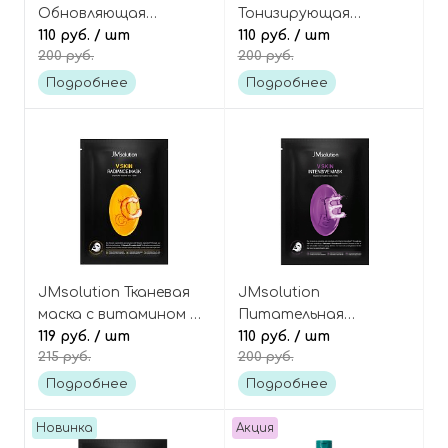
Обновляющая
Тонизирующая
тканевая маска с
110 руб.
/ шт
тканевая маска с кофе
110 руб.
/ шт
200 руб.
200 руб.
папайей и кислотами,
Лювак, The Origin
Tropical Papaya Mask
Luwak Coffee Mask
Подробнее
Подробнее
JMsolution Тканевая
JMsolution
маска с витамином С
Питательная
и арбутином, V Skin
119 руб.
/ шт
тканевая маска с
110 руб.
/ шт
215 руб.
200 руб.
Radiance Mask
витамином Е и
авокадо, V Skin
Подробнее
Подробнее
Intensive Mask
Новинка
Акция