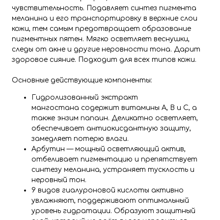
чувствительность. Подавляет синтез пигмента
меланина и его транспортировку в верхние слои
кожи, тем самым предотвращает образование
пигментных пятен. Мягко осветляет веснушки,
следы от акне и другие неровности тона. Дарит
здоровое сияние. Подходит для всех типов кожи.
Основные действующие компоненты:
Гидролизованный экстракт
мангостана содержит витамины A, B и C, а
также энзим папаин. Деликатно осветляет,
обеспечивает антиокисдантную защиту,
замедляет потерю влаги.
Арбутин — мощный осветляющий актив,
отбеливает пигментацию и препятствует
синтезу меланина, устраняет тусклость и
неровный тон.
9 видов гиалуроновой кислоты активно
увлажняют, поддерживают оптимальный
уровень гидратации. Образуют защитный