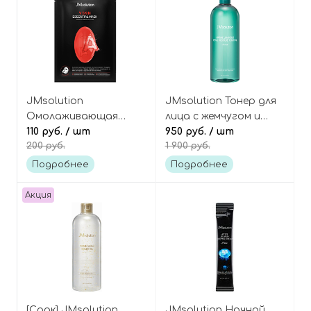
JMsolution
JMsolution Тонер для
Омолаживающая
лица с жемчугом и
тканевая маска с
110 руб.
/ шт
морским коллагеном
950 руб.
/ шт
200 руб.
1 900 руб.
ретинолом и
(600 мл), Marine
пептидами, V Skin
Luminous Pearl Deep
Подробнее
Подробнее
Essential Mask
Moisture Toner
Акция
[Срок] JMsolution
JMsolution Ночной