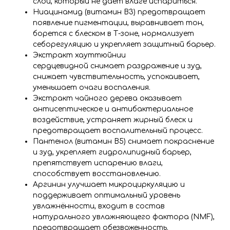
слой, который не даёт влаге испариться.
Ниацинамид (витамин B3) предотвращает
появление пигментации, выравнивает тон,
борется с блеском в Т-зоне, нормализует
себорегуляцию и укрепляет защитный барьер.
Экстракт хауттюйнии
сердцевидной снимает раздражение и зуд,
снижает чувствительность, успокаивает,
уменьшает очаги воспаления.
Экстракт чайного дерева оказывает
антисептическое и антибактериальное
воздействие, устраняет жирный блеск и
предотвращает воспалительный процесс.
Пантенол (витамин B5) снимает покраснение
и зуд, укрепляет гидролипидный барьер,
препятствует испарению влаги,
способствует восстановлению.
Аргинин улучшает микроциркуляцию и
поддерживает оптимальный уровень
увлажнённости, входит в состав
натурального увлажняющего фактора (NMF),
предотвращает обезвоженность.