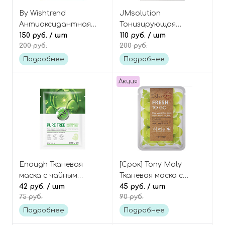
By Wishtrend
JMsolution
Антиоксидантная
Тонизирующая
тканевая маска с
150 руб.
/ шт
тканевая маска с кофе
110 руб.
/ шт
200 руб.
200 руб.
витамином С и
Лювак, The Origin
облепихой, Natural
Luwak Coffee Mask
Подробнее
Подробнее
Vitamin 21,5%
Enchancing Sheet
Акция
Mask
Enough Тканевая
[Срок] Tony Moly
маска с чайным
Тканевая маска с
деревом Pure tree
42 руб.
/ шт
экстрактом
45 руб.
/ шт
75 руб.
90 руб.
balancing PRO calming
винограда сорта
mask
"Шайн Мускат", Fresh
Подробнее
Подробнее
To Go Shine Muscat