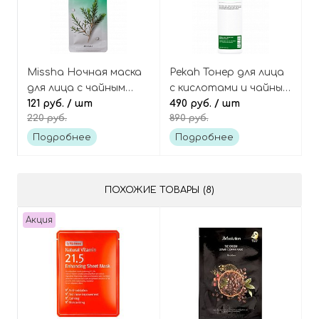
Missha Ночная маска
Pekah Тонер для лица
для лица с чайным
с кислотами и чайным
деревом 10 мл Pure
121 руб.
/ шт
деревом Daily moisture
490 руб.
/ шт
220 руб.
890 руб.
source pocket pack tea
peeling toner
tree
Подробнее
Подробнее
ПОХОЖИЕ ТОВАРЫ (8)
Акция