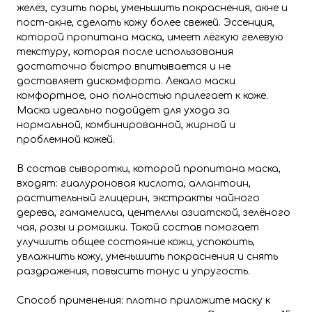
желёз, сузить поры, уменьшить покраснения, акне и
пост-акне, сделать кожу более свежей. Эссенция,
которой пропитана маска, имеет лёгкую гелевую
текстуру, которая после использования
достаточно быстро впитывается и не
доставляет дискомфорта. Лекало маски
комфортное, оно полностью прилегает к коже.
Маска идеально подойдёт для ухода за
нормальной, комбинированной, жирной и
проблемной кожей.
В состав сыворотки, которой пропитана маска,
входят: гиалуроновая кислота, аллантоин,
растительный глицерин, экстракты чайного
дерева, гамамелиса, центеллы азиатской, зелёного
чая, розы и ромашки. Такой состав помогает
улучшить общее состояние кожи, успокоить,
увлажнить кожу, уменьшить покраснения и снять
раздражения, повысить тонус и упругость.
Способ применения: плотно приложите маску к