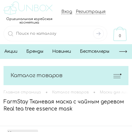
Вход
Регистрация
Оригинальная корейская
косметика
0
Акции
Бренды
Новинки
Бестселлеры
Каталог товаров
•
•
Главная страница
Каталог товаров
Маски для лица
FarmStay Тканевая маска с чайным деревом
Real tea tree essence mask