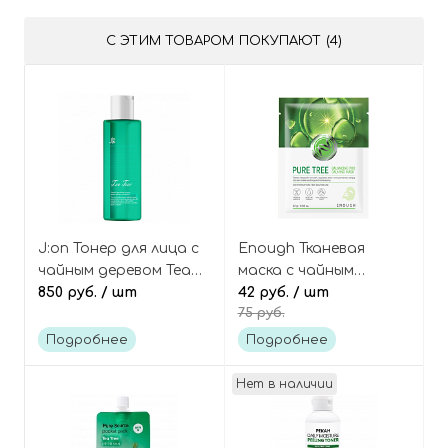
С ЭТИМ ТОВАРОМ ПОКУПАЮТ (4)
J:on Тонер для лица с
Enough Тканевая
чайным деревом Tea
маска с чайным
tree toner
850 руб.
/ шт
деревом Pure tree
42 руб.
/ шт
75 руб.
balancing PRO calming
mask
Подробнее
Подробнее
Нет в наличии