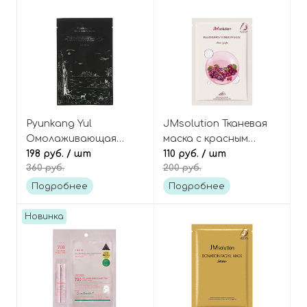
Mask Sheet
Pyunkang Yul
JMsolution Тканевая
Омолаживающая
маска с красным
тканевая маска с чаем
198 руб.
/ шт
виноградом
110 руб.
/ шт
360 руб.
200 руб.
комбуча, Black Tea
Plansynergy Intensive
Revitalizing Mask Pack
Mask Red Grape
Подробнее
Подробнее
Новинка