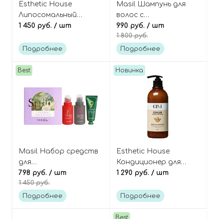
Esthetic House
Masil Шампунь для
Липосомальный
волос с
шампунь-бустер для
1 450 руб.
/ шт
аминокислотами
990 руб.
/ шт
1 800 руб.
объёма волос, CP-1
Salon hair amino acid
Volume Booster
care CMC premium
Подробнее
Подробнее
Shampoo
shampoo
Best
Новинка
Masil Набор средств
Esthetic House
для
Кондиционер для
восстанавливающего
798 руб.
/ шт
волос с имбирём, CP-1
1 290 руб.
/ шт
1 450 руб.
ухода за волосами, 3
Ginger Purifying
шт, Hello Spring 3-8-9
Conditioner
Подробнее
Подробнее
Mini Spring Edition
Best