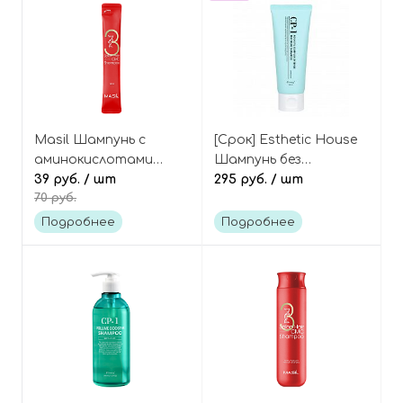
Masil Шампунь с
[Срок] Esthetic House
аминокислотами
Шампунь без
саше Amino acid CMC
39 руб.
/ шт
сульфатов
295 руб.
/ шт
70 руб.
care premium shampoo
увлажняющий 100 мл
CP-1 Aquaxyl complex
Подробнее
Подробнее
intense moisture
shampoo 100 ml