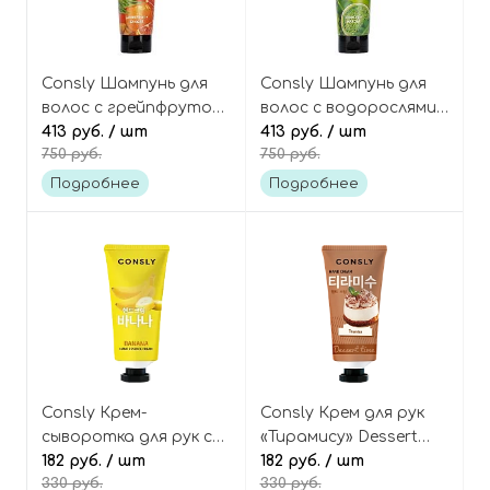
Consly Шампунь для
Consly Шампунь для
волос с грейпфрутом
волос с водорослями
и имбирём Grapefruit +
413 руб.
/ шт
и чаем Матча
413 руб.
/ шт
750 руб.
750 руб.
ginger shampoo deep
Seaweed+matcha
cleansing and
shampoo strength and
Подробнее
Подробнее
freshness
shine
Consly Крем-
Consly Крем для рук
сыворотка для рук с
«Тирамису» Dessert
экстрактом банана
182 руб.
/ шт
time tiramisu hand
182 руб.
/ шт
330 руб.
330 руб.
Hand essence cream
cream