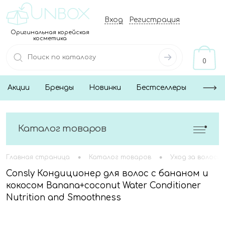
Вход
Регистрация
Оригинальная корейская
косметика
0
Акции
Бренды
Новинки
Бестселлеры
Каталог товаров
•
•
Главная страница
Каталог товаров
Уход за волоса
Consly Кондиционер для волос с бананом и
кокосом Banana+coconut Water Conditioner
Nutrition and Smoothness