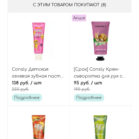
С ЭТИМ ТОВАРОМ ПОКУПАЮТ (8)
Акция
Consly Детская
[Срок] Consly Крем-
гелевая зубная паста
сыворотка для рук с
со вкусом банана
138 руб.
/ шт
муцином улитки Hand
95 руб.
/ шт
250 руб.
190 руб.
Dino's Smile Kids Gel
essence cream snail
Toothpaste Banana
mucus
Подробнее
Подробнее