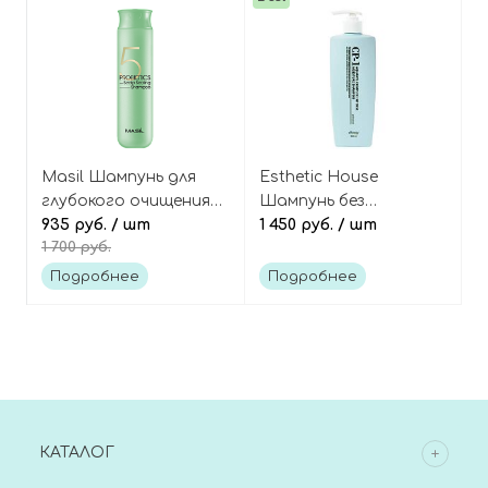
Masil Шампунь для
Esthetic House
глубокого очищения
Шампунь без
волос с кислотами 5
935 руб.
/ шт
сульфатов
1 450 руб.
/ шт
1 700 руб.
Probiotics scalp scaling
увлажняющий 500 мл
shampoo
CP-1 Aquaxyl complex
Подробнее
Подробнее
intense moisture
shampoo 500 ml
КАТАЛОГ