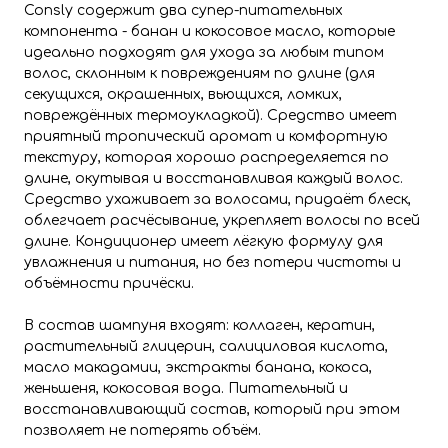
Consly содержит два супер-питательных
компонента - банан и кокосовое масло, которые
идеально подходят для ухода за любым типом
волос, склонным к повреждениям по длине (для
секущихся, окрашенных, вьющихся, ломких,
повреждённых термоукладкой). Средство имеет
приятный тропический аромат и комфортную
текстуру, которая хорошо распределяется по
длине, окутывая и восстанавливая каждый волос.
Средство ухаживает за волосами, придаёт блеск,
облегчает расчёсывание, укрепляет волосы по всей
длине. Кондиционер имеет лёгкую формулу для
увлажнения и питания, но без потери чистоты и
объёмности причёски.
В состав шампуня входят: коллаген, кератин,
растительный глицерин, салициловая кислота,
масло макадамии, экстракты банана, кокоса,
женьшеня, кокосовая вода. Питательный и
восстанавливающий состав, который при этом
позволяет не потерять объём.