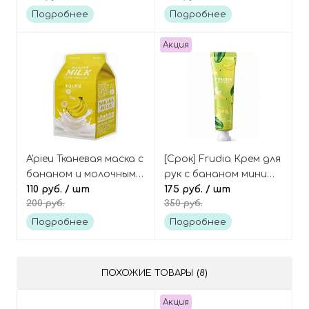
banana
Подробнее
Подробнее
Акция
A'pieu Тканевая маска с
[Срок] Frudia Крем для
бананом и молочными
рук с бананом мини
протеинами Milk one-
110 руб.
/ шт
My orchard banana
175 руб.
/ шт
200 руб.
350 руб.
pack banana
hand cream mini
Подробнее
Подробнее
ПОХОЖИЕ ТОВАРЫ (8)
Акция