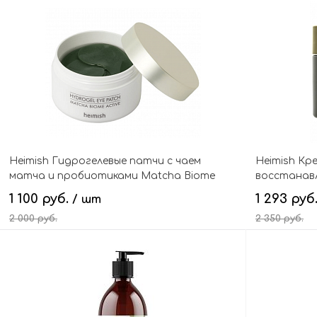
В корзину
Heimish Гидрогелевые патчи с чаем
Heimish Кр
матча и пробиотиками Matcha Biome
восстанав
Active Hydrogel Eye Patch
Intensive R
1 100 руб.
1 293 руб
/ шт
2 000 руб.
2 350 руб.
В корзину