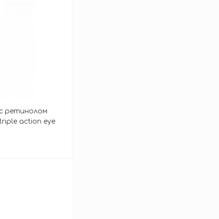
зину
 с ретинолом
riple action eye
зину