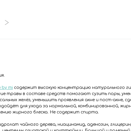
ия.
 by mi
содержит высокую концентрацию натурального г
гие травы в составе средств помогают сузить поры, ум
альных желёз, уменьшить проявления акне и пост-акне, сд
подойдёт для ухода за нормальной, комбинированной, жир
лению жирного блеска. Не содержит спирта.
идролат чайного дерева, ниацинамид, аденозин, глицерин
, центеллы азиатской и хауттюйнии. Большой и полезный 