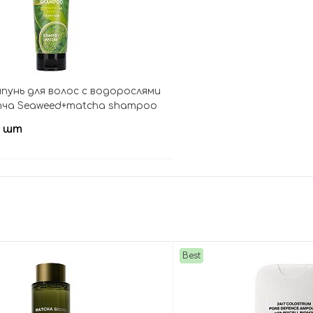
пунь для волос с водорослями
тча Seaweed+matcha shampoo
d shine
/ шт
В корзину
Best