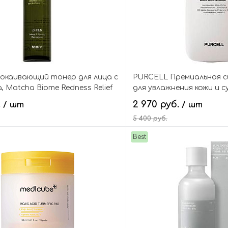
покаивающий тонер для лица с
PURCELL Премиальная с
 Matcha Biome Redness Relief
для увлажнения кожи и с
oner
Pore Defence Ampoule with
.
2 970 руб.
/ шт
/ шт
5 400 руб.
Best
В корзину
В кор