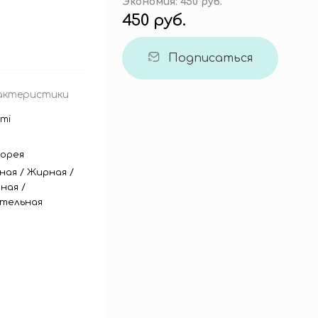
Экономия:
450 руб.
450 руб.
Подписаться
актеристики
mi
орея
ная
/
Жирная
/
ная
/
тельная