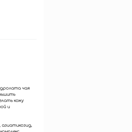
идролата чая
еньшить
елать кожу
ной и
, азиатикозид,
комплекс,