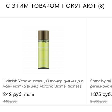
С ЭТИМ ТОВАРОМ ПОКУПАЮТ (8)
Heimish Успокаивающий тонер для лица с
Some by mi
чаем матча (мини) Matcha Biome Redness
ретинолом 
Relief Hydrating Toner Mini
Reactivatin
242 руб.
1 375 руб
/ шт
440 руб.
2 500 руб.