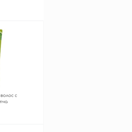
 волос с
тча
ner Strength and