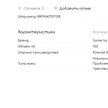
Отзывов: 0
Добавить отзыв
Штрихкод:
8809647391128
Характеристики:
Все хар
Бренд
Some by 
Объём, ml
150
Страна производства
Южная К
Нормаль
Типы кожи
Проблем
Чувстви