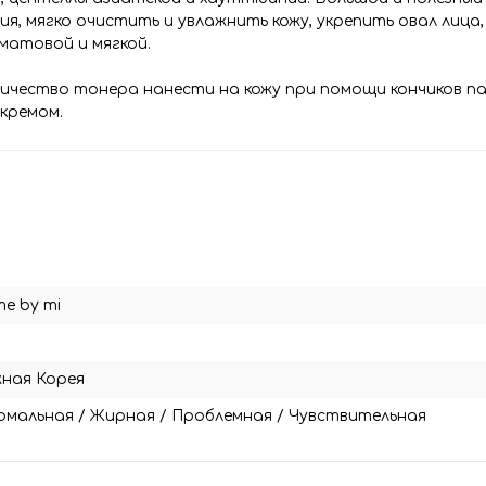
я, мягко очистить и увлажнить кожу, укрепить овал лица
 матовой и мягкой.
личество тонера нанести на кожу при помощи кончиков па
кремом.
e by mi
ная Корея
рмальная
/
Жирная
/
Проблемная
/
Чувствительная