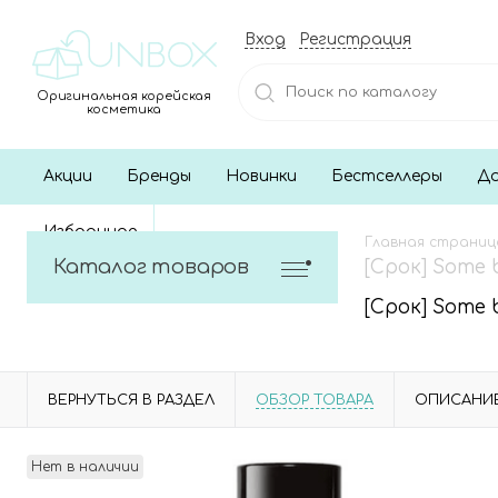
Вход
Регистрация
Оригинальная корейская
косметика
Акции
Бренды
Новинки
Бестселлеры
До
Избранное
Главная страниц
Каталог товаров
[Срок] Some 
[Срок] Some 
ВЕРНУТЬСЯ В РАЗДЕЛ
ОБЗОР ТОВАРА
ОПИСАНИ
Нет в наличии