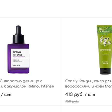
 Сыворотка для лица с
Consly Кондиционер для
и бакучиолом Retinol Intense
водорослями и чаем Ма
g Serum
Seaweed+matcha Conditio
.
413 руб.
/ шт
/ шт
Shine
750 руб.