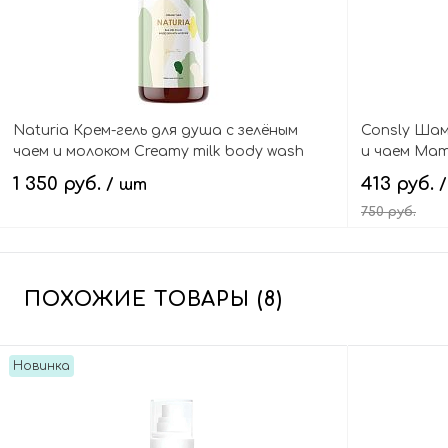
Naturia Крем-гель для душа с зелёным
Consly Шам
чаем и молоком Creamy milk body wash
и чаем Ма
green tea
strength an
1 350 руб.
413 руб.
/ шт
750 руб.
В корзину
ПОХОЖИЕ ТОВАРЫ (8)
Новинка