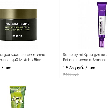
В корзину
В кор
ем для лица с чаем матча
Some by mi Крем для век
ливающий Matcha Biome
Retinol intense advanced t
epair Cream
cream
.
1 925 руб.
/ шт
/ шт
3 500 руб.
В корзину
В кор