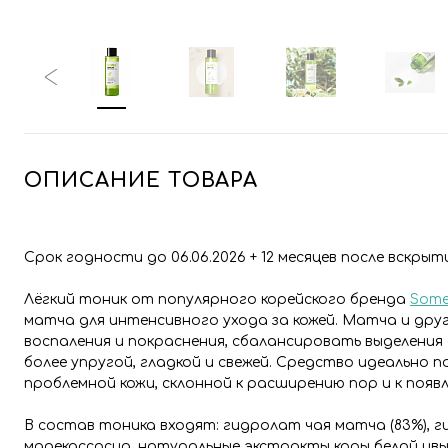
ОПИСАНИЕ ТОВАРА
Срок годности до 06.06.2026 + 12 месяцев после вскрыт
Лёгкий тоник от популярного корейского бренда
Some
матча для интенсивного ухода за кожей. Матча и дру
воспаления и покраснения, сбалансировать выделения с
более упругой, гладкой и свежей. Средство идеально 
проблемной кожи, склонной к расширению пор и к появ
В состав тоника входят: гидролат чая матча (83%), г
мадекассосид, натуральные экстракты коры белой ивы