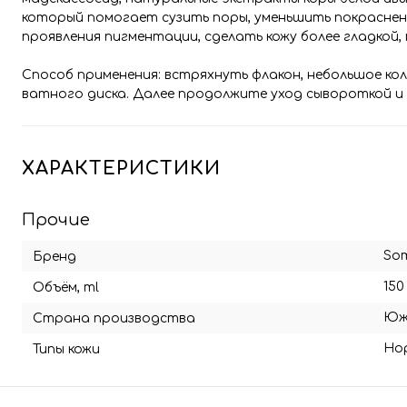
который помогает сузить поры, уменьшить покраснени
проявления пигментации, сделать кожу более гладкой,
Способ применения: встряхнуть флакон, небольшое ко
ватного диска. Далее продолжите уход сывороткой и 
ХАРАКТЕРИСТИКИ
Прочие
Som
Бренд
150
Объём, ml
Юж
Страна производства
Но
Типы кожи