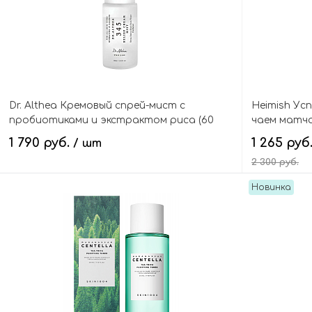
Dr. Althea Кремовый спрей-мист с
Heimish Ус
пробиотиками и экстрактом риса (60
чаем матча,
мл), 345 Relief Cream Mist 60 ml
Hydrating T
1 790 руб.
1 265 руб
/ шт
2 300 руб.
Новинка
В корзину