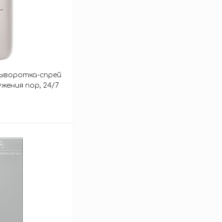
ыворотка-спрей
ужения пор, 24/7
 Pixcell Biom™
зину