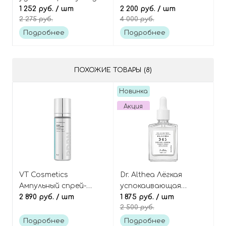
ресниц, оттенок
1 252 руб.
/ шт
естественным
2 200 руб.
/ шт
2 275 руб.
4 000 руб.
Чёрный, Kill Lash
сиянием, оттенок 3-
Superproof Mascara 01
BY Linen, Kill Cover High
Подробнее
Подробнее
Long Curling
Glow Foundation
ПОХОЖИЕ ТОВАРЫ (8)
Новинка
Акция
VT Cosmetics
Dr. Althea Лёгкая
Ампульный спрей-
успокаивающая
мист с ПДРН и
2 890 руб.
/ шт
сыворотка с ПДРН и
1 875 руб.
/ шт
2 500 руб.
церамидами, PDRN
церамидами, 345 Relief
Reedle Glow Ampoule
Serum
Подробнее
Подробнее