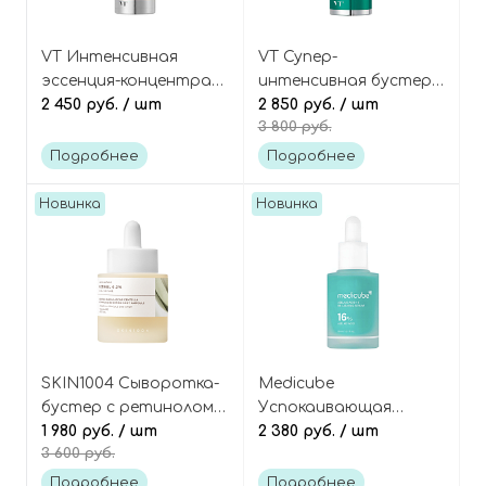
VT Интенсивная
VT Супер-
эссенция-концентрат
интенсивная бустер-
с гиалуроновой
2 450 руб.
/ шт
эссенция с высокой
2 850 руб.
/ шт
3 800 руб.
кислотой, Cosmetics
концентрацией
Hyaluronic High 100
ретинола и
Подробнее
Подробнее
Essence
центеллой, Cosmetics
Cica Reti-A Essence 0.7
Новинка
Новинка
SKIN1004 Сыворотка-
Medicube
бустер с ретинолом и
Успокаивающая
микроиглами
1 980 руб.
/ шт
сыворотка с 16%
2 380 руб.
/ шт
3 600 руб.
(спикулами),
азелаиновой кислоты,
Madagascar Centella
Azelaic Acid 16 BB
Подробнее
Подробнее