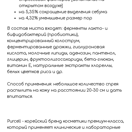
открытом воздухе]
на 5,35% сокращение выделения себума
на 4,32% уменьшение размер пор
В состав миста входят: ферменты лакто- и
бифидобактерий (пробиотики),
концентрированный колострум,
ферментированные дрожжи, гиалуроновая
кислота, молочные липиды, аденозин, пантенол,
глицерин, фруктоолигосахариды, бета-глюкан,
витамин Е, натуральные экстракты хлореллы,
белых цветков риса и др.
Способ применения: небольшое количество спрея
распылить на кожу на расстоянии 20-30 см и дать
впитаться.
Purcell - корейский бренд косметики премиум-класса,
который применяет клинические и лабораторные