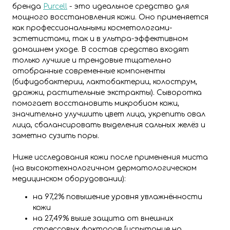
бренда
Purcell
- это идеальное средство для
мощного восстановления кожи. Оно применяется
как профессиональными косметологами-
эстетистами, так и в ультра-эффективном
домашнем уходе. В состав средства входят
только лучшие и трендовые тщательно
отобранные современные компоненты
(бифидобактерии, лактобактерии, колострум,
дрожжи, растительные экстракты). Сыворотка
помогает восстановить микробиом кожи,
значительно улучшить цвет лица, укрепить овал
лица, сбалансировать выделения сальных желёз и
заметно сузить поры.
Ниже исследования кожи после применения миста
(на высокотехнологичном дерматологическом
медицинском оборудовании):
на 97,2% повышение уровня увлажнённости
кожи
на 27,49% выше защита от внешних
стрессовых факторов [испытание на