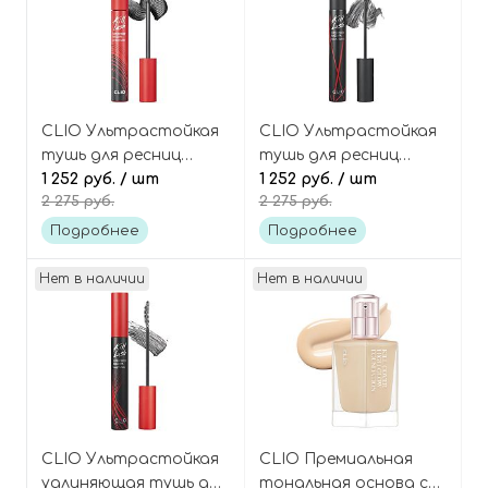
CLIO Ультрастойкая
CLIO Ультрастойкая
тушь для ресниц
тушь для ресниц
Объём и длина,
1 252 руб.
/ шт
Объём и изгиб,
1 252 руб.
/ шт
2 275 руб.
2 275 руб.
оттенок Чёрный, Kill
оттенок Чёрный, Kill
Lash Superproof
Lash Superproof
Подробнее
Подробнее
Mascara 03 Sleek
Mascara 02 Volume
Volume
Curling
Нет в наличии
Нет в наличии
CLIO Ультрастойкая
CLIO Премиальная
удлиняющая тушь для
тональная основа с