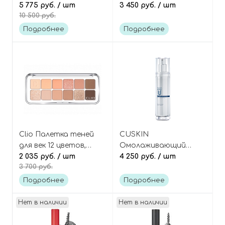
лица с
5 775 руб.
/ шт
витамином K, Clean-
3 450 руб.
/ шт
10 500 руб.
омолаживающим и
Up Calming Intensive
восстанавливающим
Cream
Подробнее
Подробнее
действием, Pixcell
Biom After Laser
Rebooting Cream
Clio Палетка теней
CUSKIN
для век 12 цветов,
Омолаживающий
оттенок 01 Coral
2 035 руб.
/ шт
тонер с пептидами и
4 250 руб.
/ шт
3 700 руб.
Studio, Pro Eye Palette
витамином U
Air
(премиум), Vitamin U
Подробнее
Подробнее
Ampoule Toner
Нет в наличии
Нет в наличии