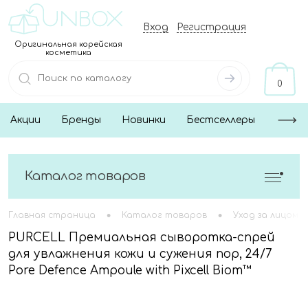
Вход
Регистрация
Оригинальная корейская
косметика
0
Акции
Бренды
Новинки
Бестселлеры
Каталог товаров
•
•
Главная страница
Каталог товаров
Уход за лицом
PURCELL Премиальная сыворотка-спрей
для увлажнения кожи и сужения пор, 24/7
Pore Defence Ampoule with Pixcell Biom™