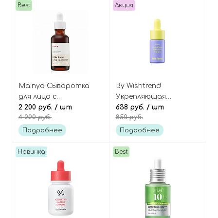
Best
Акция
Ma:nyo Сыворотка
By Wishtrend
для лица с
Укрепляющая
бифидобактериями
2 200 руб.
/ шт
сыворотка для
638 руб.
/ шт
4 000 руб.
850 руб.
50 мл, Bifida biome
сужения пор с
complex ampoule
бакучиолом (мини-
Подробнее
Подробнее
intensive recovery
версия), Pore
Smoothing Bakuchiol
Новинка
Best
Serum Mini