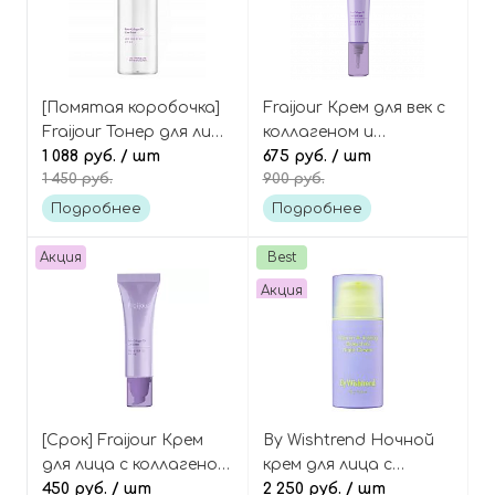
[Помятая коробочка]
Fraijour Крем для век с
Fraijour Тонер для лица
коллагеном и
с коллагеном и
1 088 руб.
/ шт
ретинолом Retin-
675 руб.
/ шт
1 450 руб.
900 руб.
ретинолом Retin-
collagen 3d core eye
collagen 3d core toner
cream
Подробнее
Подробнее
Акция
Best
Акция
[Срок] Fraijour Крем
By Wishtrend Ночной
для лица с коллагеном
крем для лица с
и ретинолом Retin-
450 руб.
/ шт
ретинолом и
2 250 руб.
/ шт