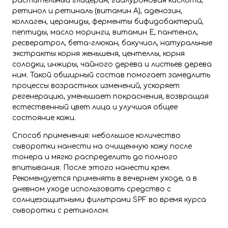
растительный глицерин, гиалуроновая кислота,
ретинол и ретиналь (витамин А), аденозин,
коллаген, церамиды, ферменты бифидобактерий,
пептиды, масло моринги, витамин Е, пантенол,
ресвератрол, бета-глюкан, бакучиол, натуральные
экстракты корня женьшеня, центеллы, корня
солодки, инжиры, чайного дерева и листьев дерева
ним. Такой обширный состав помогает замедлить
процессы возрастных изменений, ускоряет
регенерацию, уменьшает покраснения, возвращая
естественный цвет лица и улучшая общее
состояние кожи.
Способ применения: небольшое количество
сыворотки нанести на очищенную кожу после
тонера и мягко распределить до полного
впитывания. После этого нанести крем.
Рекомендуется применять в вечернем уходе, а в
дневном уходе использовать средство с
солнцезащитными фильтрами SPF во время курса
сыворотки с ретинолом.