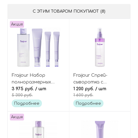
С ЭТИМ ТОВАРОМ ПОКУПАЮТ (8)
Акция
Fraijour Набор
Fraijour Спрей-
полноразмерных
сыворотка с
средств для лица с
3 975 руб.
/ шт
коллагеном и
1 200 руб.
/ шт
5 300 руб.
1 600 руб.
коллагеном и
ретинолом мист,
ретинолом Retin
Retin-Collagen 3D Core
Подробнее
Подробнее
Collagen 3D Core Gift
Ampoule Mist
Set
Акция