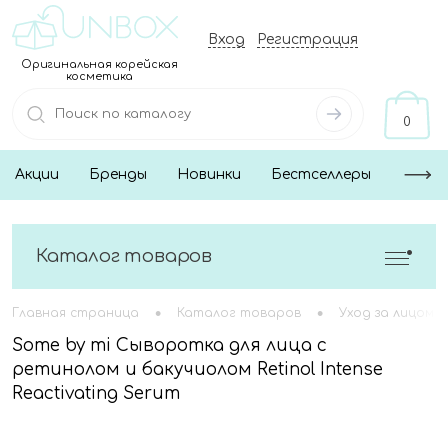
Вход
Регистрация
Оригинальная корейская
косметика
0
Акции
Бренды
Новинки
Бестселлеры
Каталог товаров
•
•
Главная страница
Каталог товаров
Уход за лицом
Some by mi Сыворотка для лица с
ретинолом и бакучиолом Retinol Intense
Reactivating Serum