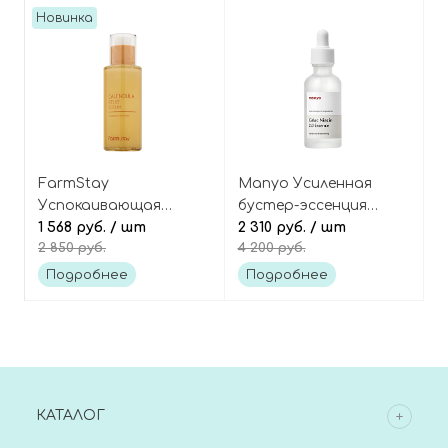
Новинка
FarmStay
Manyo Усиленная
Успокаивающая
бустер-эссенция
сыворотка для лица с
1 568 руб.
/ шт
против пигментации
2 310 руб.
/ шт
2 850 руб.
4 200 руб.
экстрактом
и пост-акне, Galac
календулы, Calendula
Niacin 2.0 Essence
Подробнее
Подробнее
Relief Serum
КАТАЛОГ