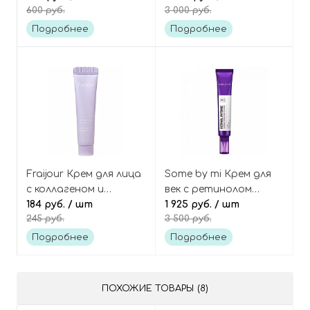
600 руб.
3 000 руб.
collagen 3d core cream
бакучиолом Vitamin A-
mazing bakuchiol night
Подробнее
Подробнее
cream
Fraijour Крем для лица
Some by mi Крем для
с коллагеном и
век с ретинолом
ретинолом (мини)
184 руб.
/ шт
Retinol intense
1 925 руб.
/ шт
245 руб.
3 500 руб.
Retin-collagen 3d core
advanced triple action
cream mini
eye cream
Подробнее
Подробнее
ПОХОЖИЕ ТОВАРЫ (8)