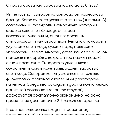
Строго оригинал, срок годности до 28.01.2027.
Интенсивная сыворотка для лица от корейского
бренда Some by mi содержит ретинол (витамин А) -
современный трендовый компонент, который
широко известен благодаря своим
восстанавливающим, антивозрастным,
антиоксидантным свойствам. Ретинол помогает
улучшить цвет лица, сузить поры, повысить
упругость и эластичность, укрепить овал лица, он
помогает в борьбе с возрастной пигментацией,
акне и пост-акне. Сыворотка увлажняет и
сохраняет влагу в коже, возвращает здоровый
цвет лица. Сыворотка выпускается в стильных
фиолетовых флаконах с капельным дозатором-
пипеткой. Средство обладает достаточно лёгкой
приятной гелево-кремовой текстурой,
расходуется достаточно экономично, на одно
применение достаточно 2-3 капель сыворотки.
В состав сыворотки входят: ниацинамид,