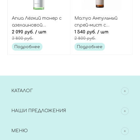
Anua Лёгкий тонер с
Ma:nyo Ампульный
азелаиновой
спрей-мист с
кислотой и
2 090 руб.
/ шт
бифидобактериями,
1 540 руб.
/ шт
3 800 руб.
2 800 руб.
центеллой, Azelaic
Bifida Ampoule Mist
Acid 3 Cica Skin
Подробнее
Подробнее
Clarifying Toner
КАТАЛОГ
НАШИ ПРЕДЛОЖЕНИЯ
МЕНЮ