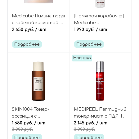
Medicube Пилинг-пэды
[Помятая коробочка]
с койевой кислотой и
Medicube
экстрактом куркумы,
2 650 руб.
/ шт
Увлажняющий мист-
1 990 руб.
/ шт
Kojic Acid Turmeric Pad
желе с ПДРН и
коллагеном, PDRN Pink
Подробнее
Подробнее
Collagen Glow Jelly
Mist Serum
Новинка
SKIN1004 Тонер-
MEDIPEEL Пептидный
эссенция с
тонер-мист с ПДРН и
пробиотиками и
1 650 руб.
/ шт
ретинолом, Phyto
2 145 руб.
/ шт
3 000 руб.
3 900 руб.
церамидами,
Exosome PDRN Lifting
Madagascar Centella
Shot Mist
Подробнее
Подробнее