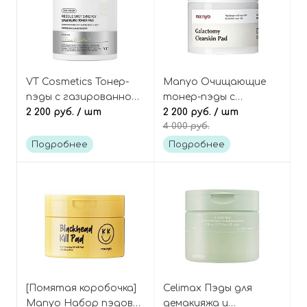
VT Cosmetics Тонер-
Manyo Очищающие
пэды с газированной
тонер-пэды с
водой и микроиглами
2 200 руб.
/ шт
галактомисисом и
2 200 руб.
/ шт
4 000 руб.
(спикулами), Reedle
кислотами, Galactomy
Shot Synergy Sparkling
Clearskin Pad
Подробнее
Подробнее
Toner Pad
[Помятая коробочка]
Celimax Пэды для
Manyo Набор пэдов
демакияжа и