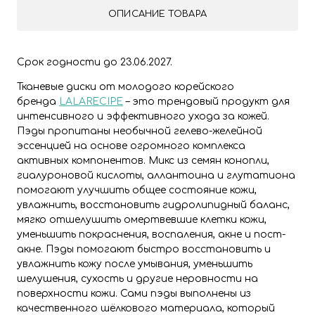
ОПИСАНИЕ ТОВАРА
Срок годности до 23.06.2027.
Тканевые диски от молодого корейского
бренда
LALARECIPE
– это трендовый продукт для
интенсивного и эффективного ухода за кожей.
Пэды пропитаны необычной гелево-желейной
эссенцией на основе огромного комплекса
активных компонентов. Микс из семян конопли,
гиалуроновой кислоты, аллантоина и глутатиона
помогают улучшить общее состояние кожи,
увлажнить, восстановить гидролипидный баланс,
мягко отшелушить омертвевшие клетки кожи,
уменьшить покраснения, воспаления, акне и пост-
акне. Пэды помогают быстро восстановить и
увлажнить кожу после умывания, уменьшить
шелушения, сухость и другие неровности на
поверхности кожи. Сами пэды выполнены из
качественного шёлкового материала, который