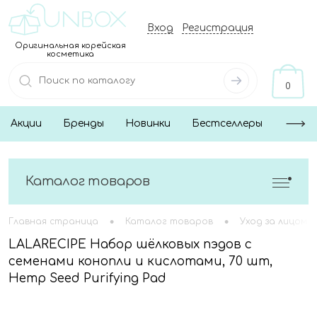
Вход
Регистрация
Оригинальная корейская
косметика
0
Акции
Бренды
Новинки
Бестселлеры
Каталог товаров
•
•
Главная страница
Каталог товаров
Уход за лицом
LALARECIPE Набор шёлковых пэдов с
семенами конопли и кислотами, 70 шт,
Hemp Seed Purifying Pad