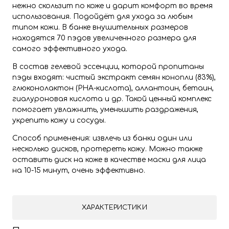
нежно скользит по коже и дарит комфорт во время
использования. Подойдёт для ухода за любым
типом кожи. В банке внушительных размеров
находятся 70 пэдов увеличенного размера для
самого эффективного ухода.
В состав гелевой эссенции, которой пропитаны
пэды входят: чистый экстракт семян конопли (83%),
глюконолактон (PHA-кислота), аллантоин, бетаин,
гиалуроновая кислота и др. Такой ценный комплекс
помогает увлажнить, уменьшить раздражения,
укрепить кожу и сосуды.
Способ применения: извлечь из банки один или
несколько дисков, протереть кожу. Можно также
оставить диск на коже в качестве маски для лица
на 10-15 минут, очень эффективно.
ХАРАКТЕРИСТИКИ