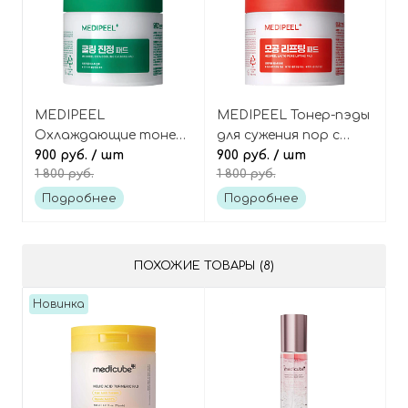
MEDIPEEL
MEDIPEEL Тонер-пэды
Охлаждающие тонер-
для сужения пор с
пэды с центеллой и
900 руб.
/ шт
коллагеном и
900 руб.
/ шт
1 800 руб.
1 800 руб.
пантенолом, Cica
пробиотиками, Lacto
Cooling Calming Pad
Pore Lifting Pad
Подробнее
Подробнее
ПОХОЖИЕ ТОВАРЫ (8)
Новинка