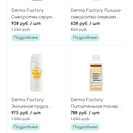
Derma Factory
Derma Factory Пилинг-
Сыворотка-серум
сыворотка смываемая
антивозрастная
938 руб.
/ шт
отшелушивающая с
638 руб.
/ шт
1 250 руб.
850 руб.
двухфазная с 5%
20% AHA-кислоты, Red
Волюфилином,
Acne Peel
Подробнее
Подробнее
Volufiline 5% Blending
Serum
Derma Factory
Derma Factory
Энзимная пудра
Питательная тонер-
очищающая с
975 руб.
/ шт
эссенция с 80% чаем
788 руб.
/ шт
1 300 руб.
1 050 руб.
витамином С (10%),
комбуча, Kombucha
Vitamin C 10% Powder
80% Treatment
Подробнее
Подробнее
Wash