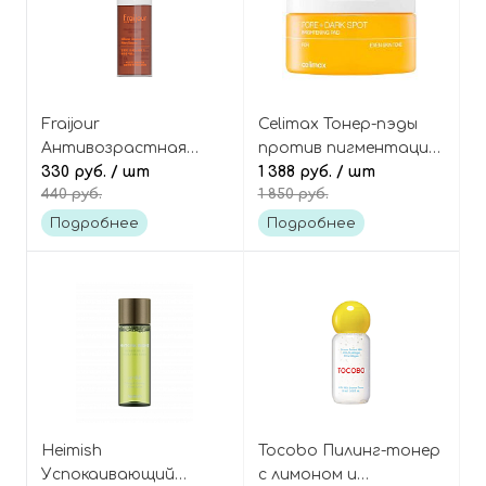
Fraijour
Celimax Тонер-пэды
Антивозрастная
против пигментации
лифтинг-эссенция с
330 руб.
/ шт
и пост-акне (в виде
1 388 руб.
/ шт
440 руб.
1 850 руб.
женьшенем и
полумесяца), 40 шт,
пептидами
Pore+Dark Spot
Подробнее
Подробнее
(миниатюра), Alchemic
Brightening Pad
Ginsenoside Watery
Essence Mini
Heimish
Tocobo Пилинг-тонер
Успокаивающий
с лимоном и