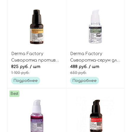
Derma Factory
Derma Factory
Сыворотка против
Сыворотка-серум для
пигментации и пост-
825 руб.
/ шт
лица с 20%
488 руб.
/ шт
1 100 руб.
650 руб.
акне с транексамовой
ниацинамидом,
кислотой и
Niacinamide 20% Serum
Подробнее
Подробнее
ниацинамидом, Niacin
Tranexamic 13% Serum
Best