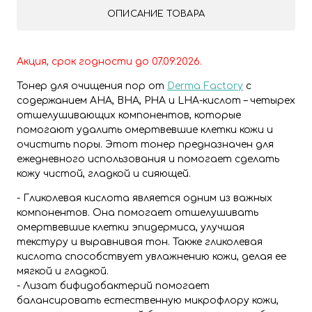
ОПИСАНИЕ ТОВАРА
Акция, срок годности до 07.09.2026.
Тонер для очищения пор от
Derma Factory
с
содержанием AHA, BHA, PHA и LHA-кислот – четырех
отшелушивающих компонентов, которые
помогают удалить омертвевшие клетки кожи и
очистить поры. Этот тонер предназначен для
ежедневного использования и помогает сделать
кожу чистой, гладкой и сияющей.
- Гликолевая кислота является одним из важных
компонентов. Она помогает отшелушивать
омертвевшие клетки эпидермиса, улучшая
текстуру и выравнивая тон. Также гликолевая
кислота способствует увлажнению кожи, делая ее
мягкой и гладкой.
- Лизат бифидобактерий помогает
балансировать естественную микрофлору кожи,