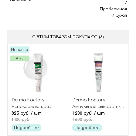
/
Проблемная
/
Сухая
С ЭТИМ ТОВАРОМ ПОКУПАЮТ (8)
Новинка
Best
Derma Factory
Derma Factory
Успокаивающая
Ампульная сыворотка
ампульная сыворотка
825 руб.
/ шт
для лица с 5%
1 200 руб.
/ шт
1 100 руб.
1 600 руб.
с 60.2% центеллы
бакучиолом, Bakuchiol
азиатской, Cica 60.2%
5% Ampoule
Подробнее
Подробнее
Ampoule