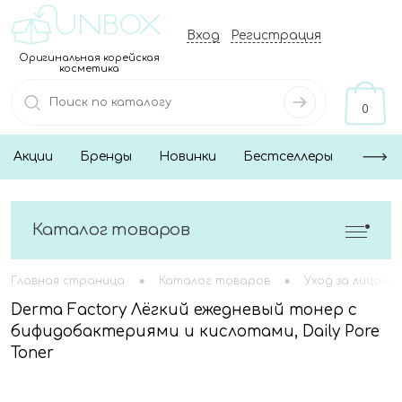
Вход
Регистрация
Оригинальная корейская
косметика
0
Акции
Бренды
Новинки
Бестселлеры
Каталог товаров
•
•
Главная страница
Каталог товаров
Уход за лицом
Derma Factory Лёгкий ежедневый тонер с
бифидобактериями и кислотами, Daily Pore
Toner