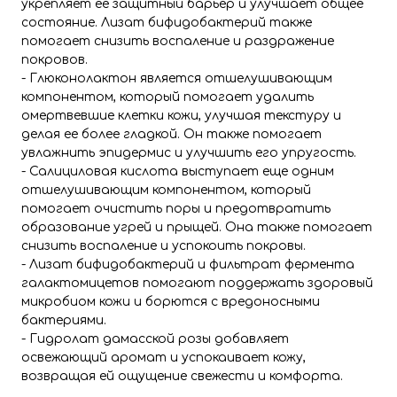
укрепляет ее защитный барьер и улучшает общее
состояние. Лизат бифидобактерий также
помогает снизить воспаление и раздражение
покровов.
- Глюконолактон является отшелушивающим
компонентом, который помогает удалить
омертвевшие клетки кожи, улучшая текстуру и
делая ее более гладкой. Он также помогает
увлажнить эпидермис и улучшить его упругость.
- Салициловая кислота выступает еще одним
отшелушивающим компонентом, который
помогает очистить поры и предотвратить
образование угрей и прыщей. Она также помогает
снизить воспаление и успокоить покровы.
- Лизат бифидобактерий и фильтрат фермента
галактомицетов помогают поддержать здоровый
микробиом кожи и борются с вредоносными
бактериями.
- Гидролат дамасской розы добавляет
освежающий аромат и успокаивает кожу,
возвращая ей ощущение свежести и комфорта.