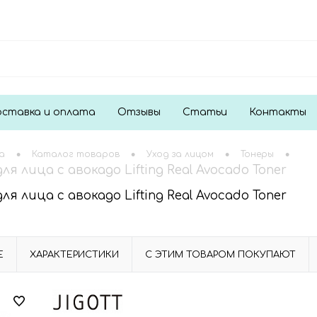
ставка и оплата
Отзывы
Статьи
Контакты
•
•
•
•
а
Каталог товаров
Уход за лицом
Тонеры
для лица с авокадо Lifting Real Avocado Toner
для лица с авокадо Lifting Real Avocado Toner
Е
ХАРАКТЕРИСТИКИ
С ЭТИМ ТОВАРОМ ПОКУПАЮТ