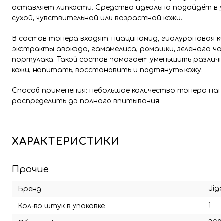
оставляет липкости. Средство идеально подойдёт в у
сухой, чувствительной или возрастной кожи.
В состав тонера входят: ниацинамид, гиалуроновая 
экстракты авокадо, гамамелиса, ромашки, зелёного чая
портулака. Такой состав помогает уменьшить различн
кожи, напитать, восстановить и подтянуть кожу.
Способ применения: небольшое количество тонера нане
распределить до полного впитывания.
ХАРАКТЕРИСТИКИ
Прочие
Jig
Бренд
1
Кол-во штук в упаковке