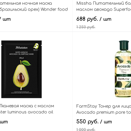
ательная ночная маска
Missha Питательный бал
 бразильский орех) Wonder food
маслом авокадо Superfo
 brazil nut nutrition sleeping
balm
688 руб.
/ шт
/ шт
1 250 руб.
В корзину
В кор
 Тканевая маска с маслом
FarmStay Тонер для лиц
ter luminous avocado oil
Avocado premium pore to
ask
550 руб.
 шт
/ шт
1 000 руб.