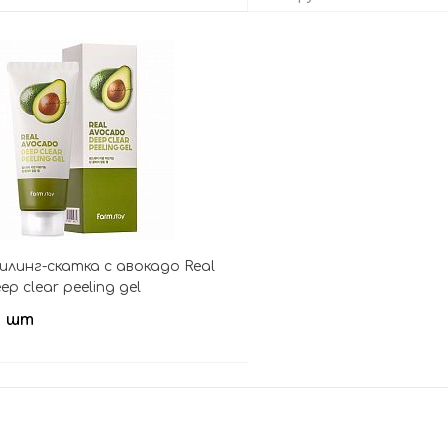
В корзину
В кор
илинг-скатка с авокадо Real
p clear peeling gel
/ шт
В корзину