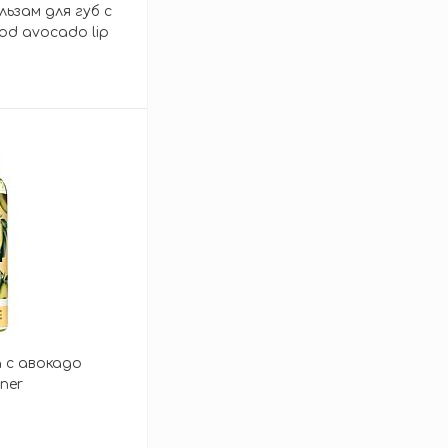
ьзам для губ с
od avocado lip
зину
а с авокадо
ner