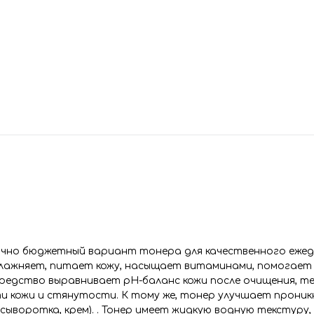
точно бюджетный вариант тонера для качественного еже
влажняет, питает кожу, насыщает витаминами, помогает 
Средство выравнивает рН-баланс кожи после очищения, т
и кожи и стянутости. К тому же, тонер улучшает проникн
сыворотка, крем). . Тонер имеет жидкую водную текстуру,