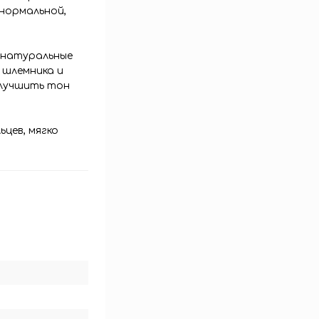
 нормальной,
 натуральные
о шлемника и
улучшить тон
цев, мягко