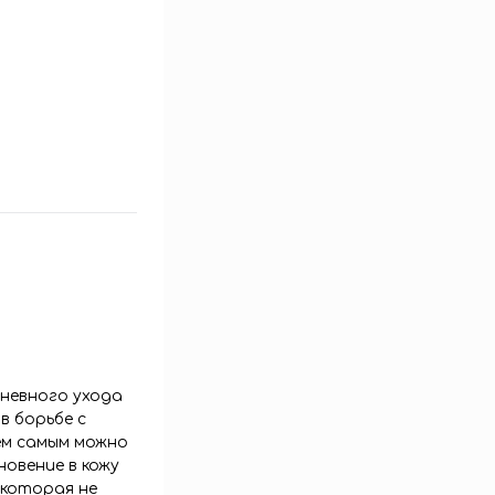
дневного ухода
в борьбе с
ем самым можно
овение в кожу
 которая не