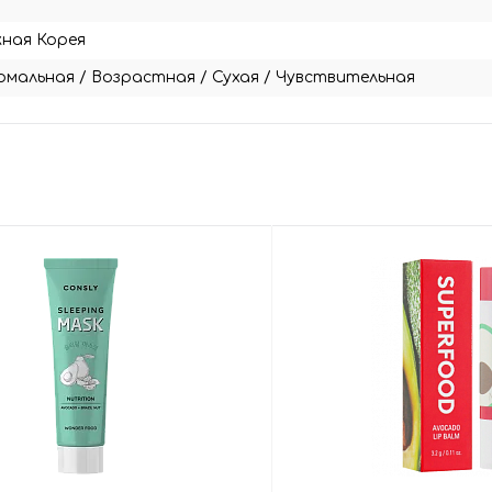
0
ная Корея
рмальная
/
Возрастная
/
Сухая
/
Чувствительная