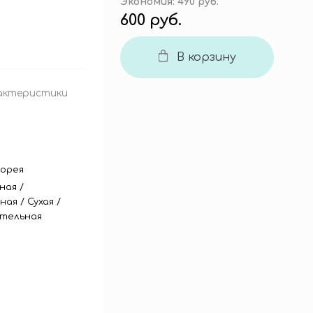
Экономия:
490 руб.
600 руб.
В корзину
актеристики
орея
ная
/
ная
/
Сухая
/
тельная