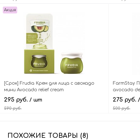
Акция
В корзину
[Срок] Frudia Крем для лица с авокадо
FarmStay П
мини Avocado relief cream
avocado dee
295 руб.
275 руб.
/ шт
590 руб.
500 руб.
В корзину
ПОХОЖИЕ ТОВАРЫ (8)