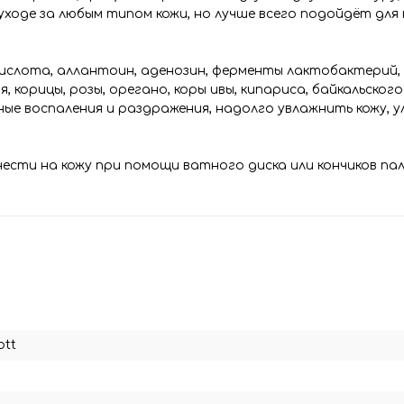
ходе за любым типом кожи, но лучше всего подойдёт для
кислота, аллантоин, аденозин, ферменты лактобактерий,
, корицы, розы, орегано, коры ивы, кипариса, байкальског
ые воспаления и раздражения, надолго увлажнить кожу, 
сти на кожу при помощи ватного диска или кончиков паль
ott