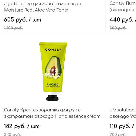
Consly Пит
Jigott Тонер для лица с алоэ вера
(авокадо и
Moisture Real Aloe Vera Toner
avocado and
605 руб.
440 руб.
/ шт
mask
1 100 руб.
800 руб.
В корзину
Consly Крем-сыворотка для рук с
JMsolution
экстрактом авокадо Hand essence cream
авокадо Wa
avocado
ampoule m
182 руб.
110 руб.
/ шт
/
330 руб.
200 руб.