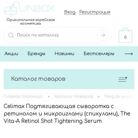
Вход
Регистрация
Оригинальная корейская
косметика
0
Акции
Бренды
Новинки
Бестселлеры
Каталог товаров
•
•
Главная страница
Каталог товаров
Уход за лицом
Celimax Подтягивающая сыворотка с
ретинолом и микроиглами (спикулами), The
Vita-A Retinol Shot Tightening Serum