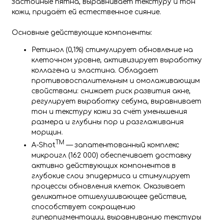
застойные пятна, выравнивает текстуру и тон
кожи, придаёт ей естественное сияние.
Основные действующие компоненты:
Ретинол (0,1%) стимулирует обновление на
клеточном уровне, активизирует выработку
коллагена и эластина. Обладает
противовоспалительным и омолаживающим
свойствами: снижает риск развития акне,
регулирует выработку себума, выравнивает
тон и текстуру кожи за счёт уменьшения
размера и глубины пор и разглаживания
морщин.
TM
A-Shot
— запатентованный комплекс
микроигл (162 000) обеспечивает доставку
активно действующих компонентов в
глубокие слои эпидермиса и стимулирует
процессы обновления клеток. Оказывает
деликатное отшелушивающее действие,
способствует сокращению
гиперпигментации, выравниванию текстуры