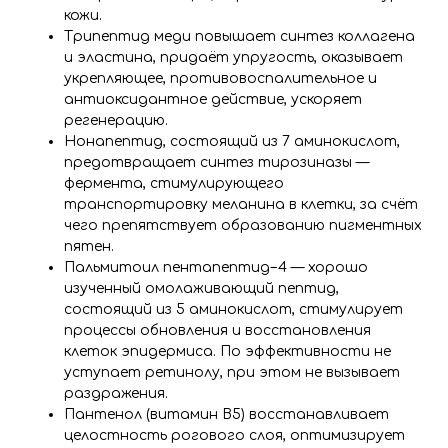
кожи.
Трипептид меди повышает синтез коллагена
и эластина, придаёт упругость, оказывает
укрепляющее, противовоспалительное и
антиоксидантное действие, ускоряет
регенерацию.
Нонапептид, состоящий из 7 аминокислот,
предотвращает синтез тирозиназы —
фермента, стимулирующего
транспортировку меланина в клетки, за счёт
чего препятствует образованию пигментных
пятен.
Пальмитоил пентапептид−4 — хорошо
изученный омолаживающий пептид,
состоящий из 5 аминокислот, стимулирует
процессы обновления и восстановления
клеток эпидермиса. По эффективности не
уступает ретинолу, при этом не вызывает
раздражения.
Пантенол (витамин B5) восстанавливает
целостность рогового слоя, оптимизирует