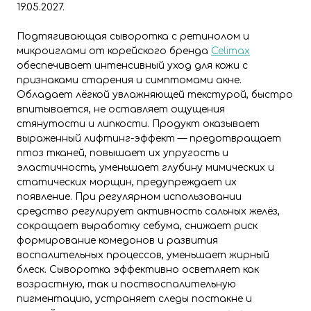
19.05.2027.
Подтягивающая сыворотка с ретинолом и
микроиглами от корейского бренда
Celimax
обеспечивает интенсивный уход для кожи с
признаками старения и симптомами акне.
Обладает лёгкой увлажняющей текстурой, быстро
впитывается, не оставляет ощущения
стянутости и липкости. Продукт оказывает
выраженный лифтинг-эффект — предотвращает
птоз тканей, повышает их упругость и
эластичность, уменьшает глубину мимических и
статических морщин, предупреждает их
появление. При регулярном использовании
средство регулирует активность сальных желёз,
сокращает выработку себума, снижает риск
формирование комедонов и развития
воспалительных процессов, уменьшает жирный
блеск. Сыворотка эффективно осветляет как
возрастную, так и поствоспалительную
пигментацию, устраняет следы постакне и