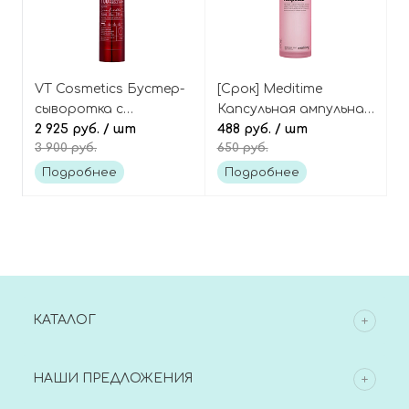
VT Cosmetics Бустер-
[Срок] Meditime
сыворотка с
Капсульная ампульная
антиоксидантами и
2 925 руб.
/ шт
сыворотка для лица с
488 руб.
/ шт
3 900 руб.
650 руб.
микроиглами, Red
морским коллагеном,
Booster Reedle Shot
Real Collagen C
Подробнее
Подробнее
100
Capsule Ampoule
КАТАЛОГ
НАШИ ПРЕДЛОЖЕНИЯ