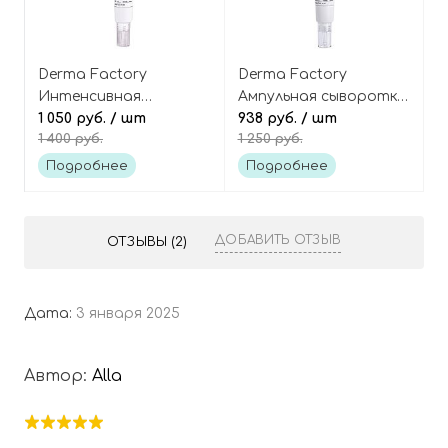
Derma Factory
Derma Factory
Интенсивная
Ампульная сыворотка
ампульная сыворотка
1 050 руб.
/ шт
с микроиглами
938 руб.
/ шт
1 400 руб.
1 250 руб.
с микроиглами
(спикулами) 3000 и
(спикулами) 8000 и
центеллой азиатской,
Подробнее
Подробнее
центеллой азиатской,
Cica Spicule Ampoule
Cica Spicule Ampoule
3000
8000
ДОБАВИТЬ ОТЗЫВ
ОТЗЫВЫ (2)
Дата:
3 января 2025
Автор:
Alla