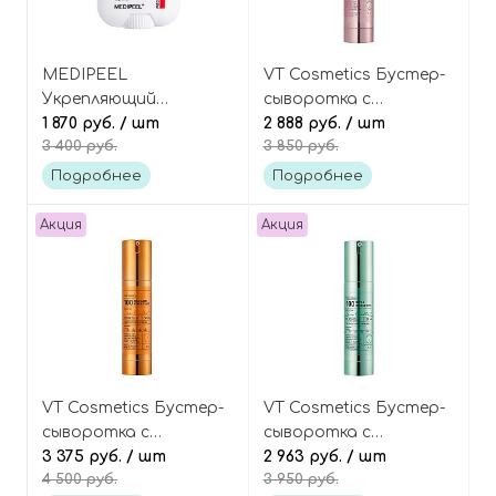
MEDIPEEL
VT Cosmetics Бустер-
Укрепляющий
сыворотка с
пептидный стик для
1 870 руб.
/ шт
коллагеном и
2 888 руб.
/ шт
3 400 руб.
3 850 руб.
шеи и декольте со
микроиглами
спикулами
(спикулами), Collagen
Подробнее
Подробнее
(микроиглами),
Reedle Shot 100
Premium Peptide Naite
Акция
Акция
1000 Shot Neck Stick
VT Cosmetics Бустер-
VT Cosmetics Бустер-
сыворотка с
сыворотка с
витамином С и
3 375 руб.
/ шт
ретинолом и
2 963 руб.
/ шт
4 500 руб.
3 950 руб.
микроиглами
микроиглами