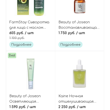
FarmStay Сыворотка
Beauty of Joseon
для лица с маслом
Восстанавливающая
авокадо Real avocado
605 руб.
/ шт
сыворотка с
1 750 руб.
/ шт
1 100 руб.
nutrition oil serum
женьшенем и муцином
улитки, Revive Serum:
Подробнее
Подробнее
Ginseng+Snail Mucin
Best
Beauty of Joseon
Kaine Ночная
Осветляющая
отшелушивающая
сыворотка с
1 590 руб.
/ шт
сыворотка для лица с
2 250 руб.
/ шт