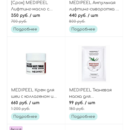
[Срок] MEDIPEEL
MEDIPEEL Ампульная
Лифтинг-масло с
лифтинг-сыворотка с
ботокс-пептидами и
350 руб.
/ шт
ретинолом и
440 руб.
/ шт
700 руб.
800 руб.
Волюфилином, Peptide-
коллагеном (мини-
Tox Bor Ampoule Oil
версия), Retinol
Подробнее
Подробнее
Collagen Lifting
Ampoule Mini
MEDIPEEL Крем для
MEDIPEEL Тканевая
шеи с коллагеном и
маска для
пептидами
660 руб.
/ шт
выравнивания тона
99 руб.
/ шт
1 200 руб.
180 руб.
(миниатюра), Premium
кожи с томатом и
Collagen Naite Thread
глутатионом,
Подробнее
Подробнее
Neck Cream 2.0 Mini
Glutathione Crystal
Tomato Ampoule Mask
Акция