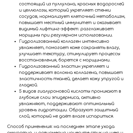
состоящий из пуллулана, красных водорослей
и целлюлозы, который укрепляет стенки
сосудов, нормализует клеточный метаболизм,
повышает местный иммунитет и оказывает
видимый лифтинг-эффект: разглаживает
морщины при регулярном использовании.
Гидролизованный коллаген интенсивно
увлажняет, помогает коже сохранять влагу,
улучшает текстуру, стимулирует процессы
восстановления, борется с морщинами.
Гидролизованный эластин укрепляет и
поддерживает волокна коллагена, повышает
эластичность тканей, делает кожу упругой и
гладкой.
5 видов гиалуроновой кислоты проникают в
глубокие слои эпидермиса, активно
увлажняют, поддерживают оптимальный
уровень гидратации. Образуют защитный
слой, который не даёт влаге испариться.
Способ применения: на последнем этапе ухода
аккуратно и равномерно нанесите стик на шею и