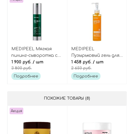
MEDIPEEL Мягкая
MEDIPEEL
пилинг-сыворотка с
Пузырьковый гель для
микроиглами
1 900 руб.
/ шт
очищения кожи с
1 458 руб.
/ шт
3 800 руб.
2 650 руб.
(спикулами) и
витаминами, Algo-Tox
центеллой азиатской,
Vita Cleanser
Подробнее
Подробнее
Phyto Cica Nol B5 3000
Shot Serum
ПОХОЖИЕ ТОВАРЫ (8)
Акция