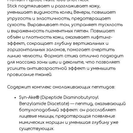
Stick подтягивает и разглаживает кожу,
уменьшает видимость колец Венеры, повышает
упругость и эластичность, предотвращает
сухость. Выравнивает тон, устраняет тусклость
и выраженность пигментных пятен. Повышает
объём и плотность кожи, оказывает лифтинг-
эффект, сокращает глубину вертикальных и
горизонтальных заломов, помогает очертить
линию челюсти. Формат стика отлично подходит
для массажа зоны шеи и декольте, что позволяет
усилить антивозрастной эффект и уменьшить
провисание тканей.
Содержит комплекс омолаживающих пептидов:
Syn-Ake® (Dipeptide Diaminobutyroyl
Benzylamide Diacetate) — пептид, оказывающий
ботулоподобный эффект: он расслабляет
лицевые мышцы, предотвращая появление
мимических морщин и уменьшая глубину уже
существующих.