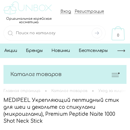
Вход
Регистрация
Оригинальная корейская
косметика
0
Акции
Бренды
Новинки
Бестселлеры
Каталог товаров
•
•
Главная страница
Каталог товаров
Уход за лицом
MEDIPEEL Укрепляющий пептидный стик
для шеи и декольте со спикулами
(микроиглами), Premium Peptide Naite 1000
Shot Neck Stick