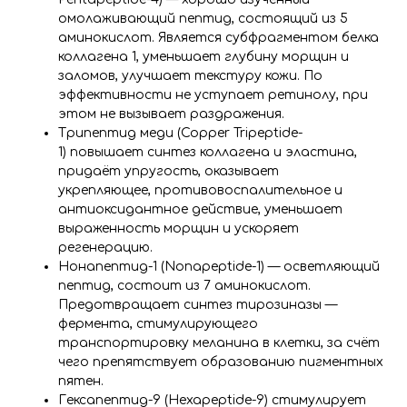
омолаживающий пептид, состоящий из 5
аминокислот. Является субфрагментом белка
коллагена 1, уменьшает глубину морщин и
заломов, улучшает текстуру кожи. По
эффективности не уступает ретинолу, при
этом не вызывает раздражения.
Трипептид меди (Copper Tripeptide-
1) повышает синтез коллагена и эластина,
придаёт упругость, оказывает
укрепляющее, противовоспалительное и
антиоксидантное действие, уменьшает
выраженность морщин и ускоряет
регенерацию.
Нонапептид-1 (Nonapeptide-1) — осветляющий
пептид, состоит из 7 аминокислот.
Предотвращает синтез тирозиназы —
фермента, стимулирующего
транспортировку меланина в клетки, за счёт
чего препятствует образованию пигментных
пятен.
Гексапептид-9 (Hexapeptide-9) стимулирует