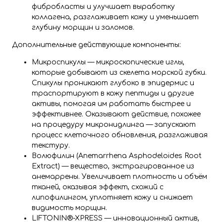
фибробласты и улучшает выработку
коллагена, разглаживает кожу и уменьшает
глубину морщин и заломов.
Дополнительные действующие компоненты:
Микроспикулы — микроскопические иглы,
которые добывают из скелета морской губки.
Спикулы проникают глубоко в эпидермис и
траспортируют в кожу пептиды и другие
активы, помогая им работать быстрее и
эффективнее. Оказывают действие, похожее
на процедуру микронидлинга — запускают
процесс клеточного обновления, разглаживая
текстуру.
Волюфилин (Anemarrhena Asphodeloides Root
Extract) — вещество, экстрагированное из
анемаррены. Увеличивает плотность и объём
тканей, оказывая эффект, схожий с
липофилингом, уплотняет кожу и снижает
видимость морщин.
LIFTONIN®-XPRESS — инновационный актив,