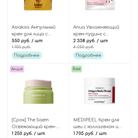
Asiakiss Ампульный
Anua Увлажняющий
крем для лица с
крем-пудинг с
муцином улитки и
550 руб.
/ шт
персиком и
2 338 руб.
/ шт
1 100 руб.
4 250 руб.
оливой, Snail Ampoule
ниацинамидом для
Cream
сияния кожи, Peach
Подробнее
Подробнее
Peach 77% Niacin
Enriched Cream
Акция
Best
[Срок] The Saem
MEDIPEEL Крем для
Освежающий крем-
шеи с коллагеном и
гель с новозеландским
1 250 руб.
/ шт
пептидами (новая
1 705 руб.
/ шт