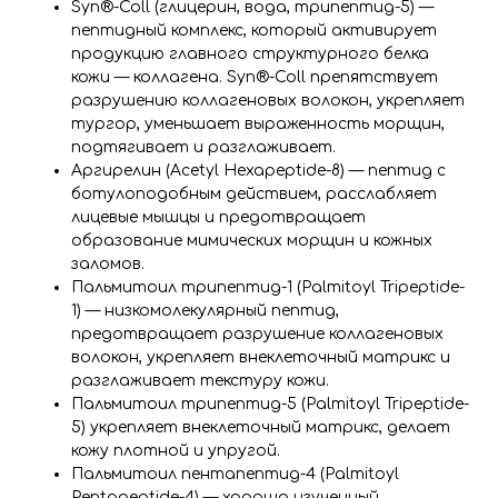
Syn®-Coll (глицерин, вода, трипептид-5) —
пептидный комплекс, который активирует
продукцию главного структурного белка
кожи — коллагена. Syn®-Coll препятствует
разрушению коллагеновых волокон, укрепляет
тургор, уменьшает выраженность морщин,
подтягивает и разглаживает.
Аргирелин (Acetyl Hexapeptide-8) — пептид с
ботулоподобным действием, расслабляет
лицевые мышцы и предотвращает
образование мимических морщин и кожных
заломов.
Пальмитоил трипептид-1 (Palmitoyl Tripeptide-
1) — низкомолекулярный пептид,
предотвращает разрушение коллагеновых
волокон, укрепляет внеклеточный матрикс и
разглаживает текстуру кожи.
Пальмитоил трипептид-5 (Palmitoyl Tripeptide-
5) укрепляет внеклеточный матрикс, делает
кожу плотной и упругой.
Пальмитоил пентапептид-4 (Palmitoyl
Pentapeptide-4) — хорошо изученный