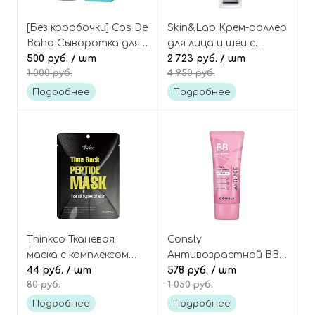
[Без коробочки] Cos De
Skin&Lab Крем-роллер
Baha Сыворотка для
для лица и шеи с
лица с центеллой
500 руб.
/ шт
ретинолом и
2 723 руб.
/ шт
1 000 руб.
4 950 руб.
азиатской и алоэ
пептидами, Retinol
вера, CH Centella HA
Lifting Roller Cream
Подробнее
Подробнее
Serum
Thinkco Тканевая
Consly
маска с комплексом
Антивозрастной BB-
пептидов, Time Back
44 руб.
/ шт
крем с пептидами и
578 руб.
/ шт
80 руб.
1 050 руб.
Peptide Mask
улиткой (эффект
фотошопа), Anti-age
Подробнее
Подробнее