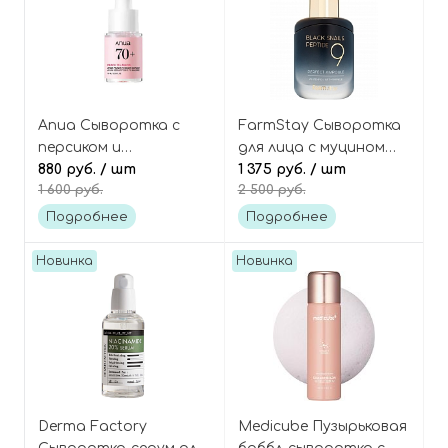
Anua Сыворотка с
FarmStay Сыворотка
персиком и
для лица с муцином
ниацинамидом для
880 руб.
/ шт
чёрной улитки и
1 375 руб.
/ шт
1 600 руб.
2 500 руб.
сияния кожи (мини-
пептидами Black snail
версия), Peach 70%
& peptide 9 perfect
Подробнее
Подробнее
Niacin Serum Mini
ampoule
Новинка
Новинка
Derma Factory
Medicube Пузырьковая