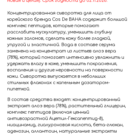
новая и целая). Срок годности до 02
.11
.2026.
Концентрированная сыворотка для лица от
корейского бренда Cos De BAHA содержит большой
комплекс пептидов, которые помогают
расслабить мускулатуру, уменьшить глубину
кожных заломов, сделать кожу более гладкой,
упругой и эластичной. Вода в составе серума
заменена на концентрат из листьев алоэ вера
(78%), который помогает интенсивно увлажнить и
удержать влагу в коже, уменьшить покраснения,
воспаления и другие неровности на поверхности
кожи. Сыворотка выпускается в небольших
стильных флаконах с капельным дозатором-
пипеткой.
В состав средства входят: концентрированный
экстракт алоэ вера (78%), растительный глицерин,
комплекс пептидов (включая ценный
антивозрастной Ацетил-Гексапептид-8),
ниацинамид, гиалуроновая кислота, бета-глюкан,
аденозин, аллантоин, натуральные экстракты