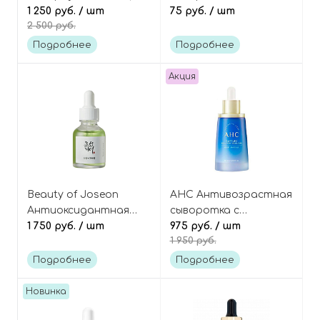
сыворотка с ПДРН и
1 250 руб.
/ шт
коллагеном и
75 руб.
/ шт
2 500 руб.
гиалуроновой
микроиглами
кислотой, Young Cica
(спикулами) (в мини-
Подробнее
Подробнее
PDRN Exo-Pin
саше), Collagen Reedle
Hyaluronic Serum
Shot 100 Mini
Акция
Beauty of Joseon
AHC Антивозрастная
Антиоксидантная
сыворотка с
успокаивающая
1 750 руб.
/ шт
пробиотиками и
975 руб.
/ шт
1 950 руб.
сыворотка с полынью
гиалуроновой
и зелёным чаем,
кислотой, Capture
Подробнее
Подробнее
Calming Serum: Green
Solution Signature
tea+Panthenol
Moist Ampoule
Новинка