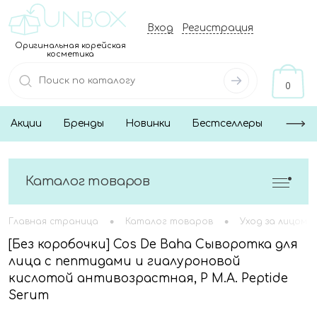
Вход
Регистрация
Оригинальная корейская
косметика
0
Акции
Бренды
Новинки
Бестселлеры
Каталог товаров
•
•
Главная страница
Каталог товаров
Уход за лицом
[Без коробочки] Cos De Baha Сыворотка для
лица с пептидами и гиалуроновой
кислотой антивозрастная, P M.A. Peptide
Serum