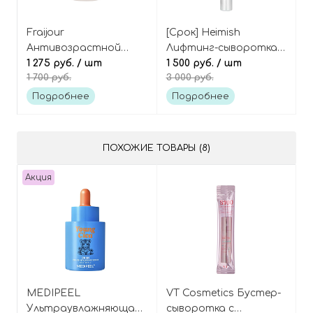
Fraijour
[Срок] Heimish
Антивозрастной
Лифтинг-сыворотка
крем для лица с
1 275 руб.
/ шт
для век с ретинолом,
1 500 руб.
/ шт
1 700 руб.
3 000 руб.
красным женьшенем и
Marine Care Retinol Eye
пептидами, Alchemic
Serum
Подробнее
Подробнее
Ginsenoside Intense
Firming Cream
ПОХОЖИЕ ТОВАРЫ (8)
Акция
MEDIPEEL
VT Cosmetics Бустер-
Ультраувлажняющая
сыворотка с