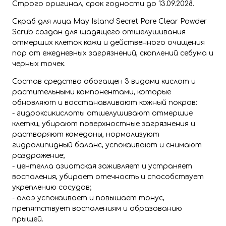
Строго оригинал, срок годности до 13.09.2028.
Скраб для лица May Island Secret Pore Clear Powder
Scrub создан для щадящего отшелушивания
отмерших клеток кожи и действенного очищения
пор от ежедневных загрязнений, скоплений себума и
черных точек.
Состав средства обогащен 3 видами кислот и
растительными компонентами, которые
обновляют и восстанавливают кожный покров:
- гидроксикислоты отшелушивают отмершие
клетки, убирают поверхностные загрязнения и
растворяют комедоны, нормализуют
гидролипидный баланс, успокаивают и снимают
раздражение;
- центелла азиатская заживляет и устраняет
воспаления, убирает отечность и способствует
укреплению сосудов;
- алоэ успокаивает и повышает тонус,
препятствует воспалениям и образованию
прыщей.