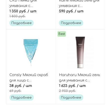
CKD Пенка для
Kaine Мягкий гель для
умывания с
умывания с
ретиналем и
1 350 руб.
/ шт
розмарином
590 руб.
/ шт
1 800 руб.
коллагеном, Retino
(миниатюра),
Collagen Small
Rosemary Relief Gel
Подробнее
Подробнее
Molecule 300 Pore
Cleanser Mini
Cleansing Foam
Best
Consly Мягкий скраб
Haruharu Мягкий гель
для лица с
для умывания с
гиалуроновой
38 руб.
/ шт
пониженным pH,
1 623 руб.
/ шт
69 руб.
2 950 руб.
кислотой и содой
Wonder Black Rice
(пирамидка), Mini To Go
Moisture 5.5 Soft
Подробнее
Подробнее
Baking Soda &
Cleansing Gel
Hyaluronic Acid Pore