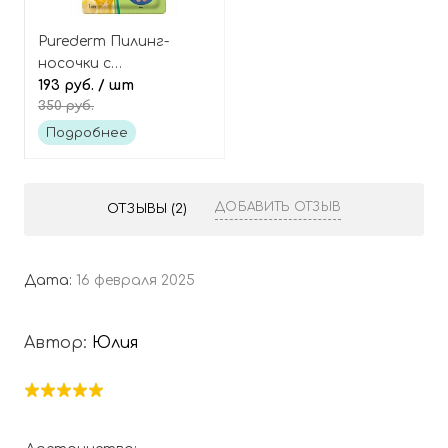
Purederm Пилинг-
носочки с
фруктовыми
193 руб.
/ шт
350 руб.
кислотами Shiny &
soft foot peeling mask
Подробнее
ДОБАВИТЬ ОТЗЫВ
ОТЗЫВЫ (2)
Дата:
16 февраля 2025
Автор:
Юлия