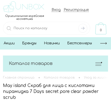
Вход
Регистрация
Оригинальная корейская
косметика
0
Акции
Бренды
Новинки
Бестселлеры
Каталог товаров
•
•
Главная страница
Каталог товаров
Уход за лицом
May island Скраб для лица с кислотами
пирамидка 7 Days secret pore clear powder
scrub