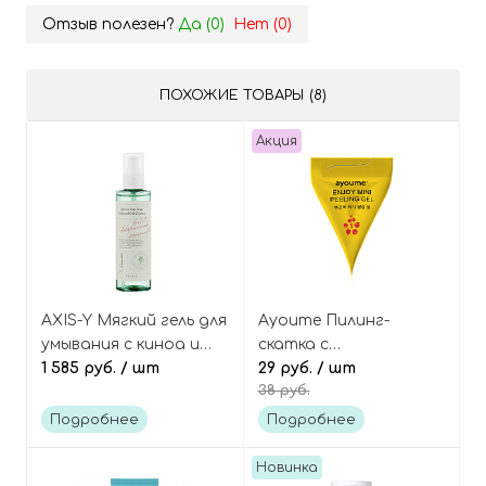
Отзыв полезен?
Да (
0
)
Нет (
0
)
ПОХОЖИЕ ТОВАРЫ (8)
Акция
AXIS-Y Мягкий гель для
Ayoume Пилинг-
умывания с киноа и
скатка с
травами, Quinoa One
1 585 руб.
/ шт
экстрактами ягод
29 руб.
/ шт
38 руб.
Step Balanced Gel
(пирамидка) Enjoy mini
Cleanser
peeling gel
Подробнее
Подробнее
Новинка