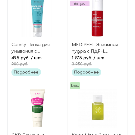
Акция
Consly Пенка для
MEDIPEEL Энзимная
умывания с
пудра с ПДРН,
гиалуроновой
495 руб.
/ шт
пептидами и
1 975 руб.
/ шт
900 руб.
3 950 руб.
кислотой
микроиглами, Phyto Ex
увлажняющая
PDRN Micro Shot
Подробнее
Подробнее
Hydrate&protect
Powder Cleanser
cleansing foam
Best
hyaluronic acid