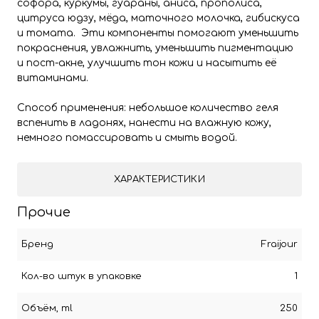
софора, куркумы, гуараны, аниса, прополиса,
цитруса юдзу, мёда, маточного молочка, гибискуса
и томата. Эти компоненты помогают уменьшить
покраснения, увлажнить, уменьшить пигментацию
и пост-акне, улучшить тон кожи и насытить её
витаминами.
Способ применения: небольшое количество геля
вспенить в ладонях, нанести на влажную кожу,
немного помассировать и смыть водой.
ХАРАКТЕРИСТИКИ
Прочие
Бренд
Fraijour
Кол-во штук в упаковке
1
Объём, ml
250