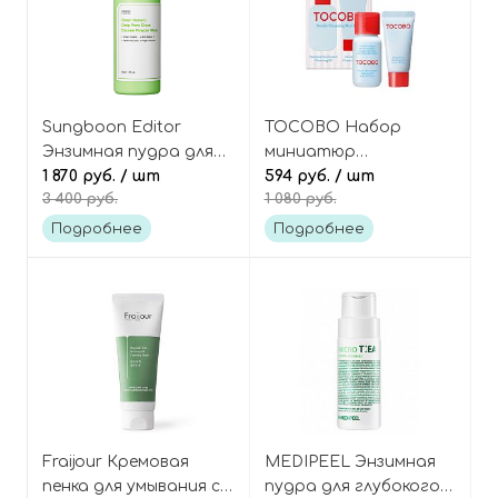
Sungboon Editor
TOCOBO Набор
Энзимная пудра для
миниатюр
очищения пор с
1 870 руб.
/ шт
(гидрофильное
594 руб.
/ шт
3 400 руб.
1 080 руб.
зелёным томатом,
масло+пенка для
Green Tomato Deep
умывания), Double
Подробнее
Подробнее
Pore Clean Enzyme
Cleanser Mini Duo
Powder Wash
Fraijour Кремовая
MEDIPEEL Энзимная
пенка для умывания с
пудра для глубокого