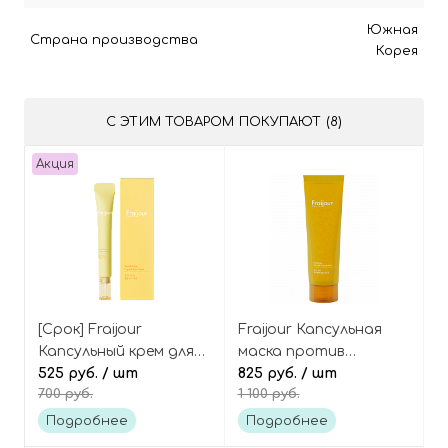
Южная
Страна производства
Корея
С ЭТИМ ТОВАРОМ ПОКУПАЮТ (8)
Акция
[Срок] Fraijour
Fraijour Капсульная
Капсульный крем для
маска против
век против тёмных
525 руб.
/ шт
пигментации с юдзу и
825 руб.
/ шт
700 руб.
1 100 руб.
кругов с юдзу Yuzu
мёдом Yuzu Honey
Honey Capsule Eye
Anti-Mela Capsule
Подробнее
Подробнее
Cream
Mask