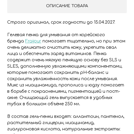
ОПИСАНИЕ ТОВАРА
Строго оригинал, срок годности до 15.04.2027.
Гелевая пенка для умывания от корейского
бренда
Fraijour
помогает тщательно, но при этом
очень деликатно очистить кожу, укрепить овал
лица и обеспечить заряд витаминов. Пенка
содержит очень мягкую пенящую основу без SLS и
SLES, дополненную увлажняющими компонентами,
которые помогают сохранить рН-баланс и
сохранить увлажнённость кожи после умывания.
Микс из ниацинамида, прополиса и юдзу помогает
в борьбе с покраснениями, пигментацией и пост-
акне. Очищающий гель выпускается в удобных
тубах в большом объёме 250 мл.
В состав гель-пенки входят: аллантоин, пантенол,
растительный глицерин, ниацинамид,
гиалуроновая кислота, натуральные экстракты: