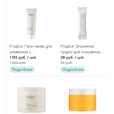
Fraijour Гель-пенка для
Fraijour Энзимная
умывания с
пудра для очищения
коллагеном и
1 013 руб.
/ шт
кожи с пробиотиками
38 руб.
/ шт
1 350 руб.
50 руб.
ретинолом Retin-
Pro Moisture Enzyme
Collagen 3D Core
Powder Wash
Подробнее
Подробнее
Cleansing Foam