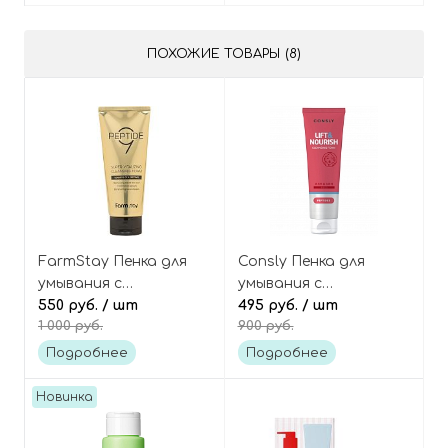
ПОХОЖИЕ ТОВАРЫ (8)
FarmStay Пенка для
Consly Пенка для
умывания с
умывания с
пептидами 9 peptide
550 руб.
/ шт
пептидами
495 руб.
/ шт
1 000 руб.
900 руб.
super vitalizing
антивозрастная
cleansing foam
Lift&nourish cleansing
Подробнее
Подробнее
foam peptides
Новинка