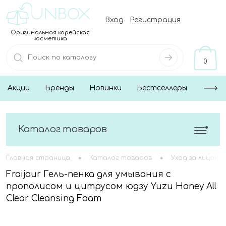
Вход
Регистрация
Оригинальная корейская
косметика
0
Акции
Бренды
Новинки
Бестселлеры
Каталог товаров
•
•
Главная страница
Каталог товаров
Уход за лицом
Fraijour Гель-пенка для умывания с
прополисом и цитрусом юдзу Yuzu Honey All
Clear Cleansing Foam