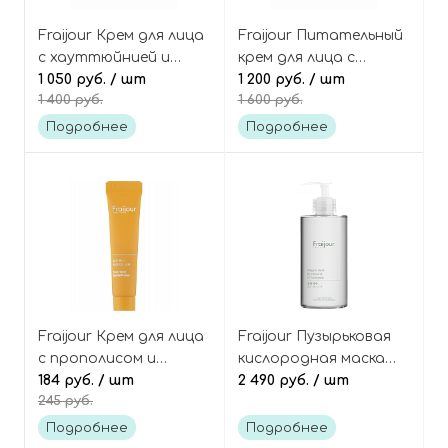
Fraijour Крем для лица
Fraijour Питательный
с хауттюйнией и
крем для лица с
алоэ вера Heartleaf
1 050 руб.
/ шт
прополисом и
1 200 руб.
/ шт
1 400 руб.
1 600 руб.
Blemish Moisture
цитрусом юдзу Yuzu
Cream
Honey Enriched Cream
Подробнее
Подробнее
Fraijour Крем для лица
Fraijour Пузырьковая
с прополисом и
кислородная маска
цитрусом юдзу (мини)
184 руб.
/ шт
для лица с травами
2 490 руб.
/ шт
245 руб.
Yuzu Honey Enriched
Original herb
Cream mini
wormwood O2
Подробнее
Подробнее
Maskpack