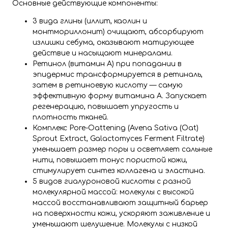
Основные действующие компоненты:
3 вида глины (иллит, каолин и
монтмориллонит) очищают, абсорбируют
излишки себума, оказывают матирующее
действие и насыщают минералами.
Ретинол (витамин A) при попадании в
эпидермис трансформируется в ретиналь,
затем в ретиноевую кислоту — самую
эффективную форму витамина A. Запускает
регенерацию, повышает упругость и
плотность тканей.
Комплекс Pore-Oattening (Avena Sativa (Oat)
Sprout Extract, Galactomyces Ferment Filtrate)
уменьшает размер поры и осветляет сальные
нити, повышает тонус пористой кожи,
стимулирует синтез коллагена и эластина.
5 видов гиалуроновой кислоты с разной
молекулярной массой: молекулы с высокой
массой восстанавливают защитный барьер
на поверхности кожи, ускоряют заживление и
уменьшают шелушение. Молекулы с низкой