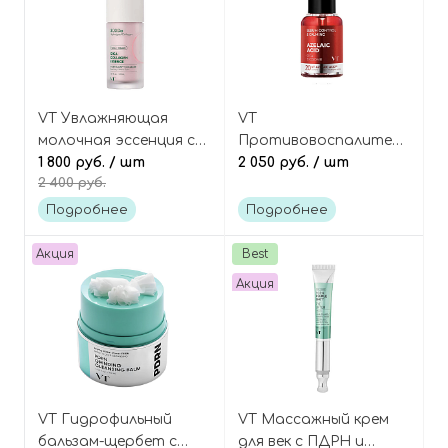
VT Увлажняющая
VT
молочная эссенция с
Противовоспалительная
коллагеном и
1 800 руб.
/ шт
сыворотка с
2 050 руб.
/ шт
2 400 руб.
пептидами, Cosmetics
азелаиновой
Cica Collagen Essence
кислотой и
Подробнее
Подробнее
экзосомами центеллы,
Cosmetics Az A1
Акция
Best
Calming Ampoule
Акция
VT Гидрофильный
VT Массажный крем
бальзам-щербет с
для век с ПДРН и