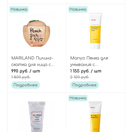
Новинка
Новинка
MARILAND Пилинг-
Manyo Пенка для
скатка для лица с
умывания с
экстрактом персика,
990 руб.
/ шт
цермидами и
1 155 руб.
/ шт
1 800 руб.
2 100 руб.
Peach All-In-One
молочными
Exfoliating Gel
протеинами, Pure
Подробнее
Подробнее
Deep Cleansing Foam
Новинка