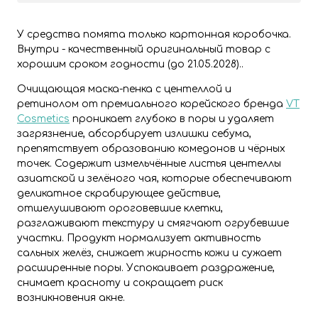
У средства помята только картонная коробочка.
Внутри - качественный оригинальный товар с
хорошим сроком годности (до 21.05.2028)..
Очищающая маска-пенка с центеллой и
ретинолом от премиального корейского бренда
VT
Cosmetics
проникает глубоко в поры и удаляет
загрязнение, абсорбирует излишки себума,
препятствует образованию комедонов и чёрных
точек.
Содержит измельчённые листья центеллы
азиатской и зелёного чая, которые обеспечивают
деликатное скрабирующее действие,
отшелушивают ороговевшие клетки,
разглаживают текстуру и смягчают огрубевшие
участки.
Продукт нормализует активность
сальных желёз, снижает жирность кожи и сужает
расширенные поры. Успокаивает раздражение,
снимает красноту и сокращает риск
возникновения акне.