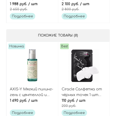
ПДРН и церамидами,
1 988 руб.
/ шт
микроиглами
2 100 руб.
/ шт
2 650 руб.
2 800 руб.
Cosmetics PDRN
(спикулами), Cosmetics
Grinding Cleansing
PDRN Reedle Shot Eye
Подробнее
Подробнее
Balm
Lifter
ПОХОЖИЕ ТОВАРЫ (8)
Новинка
Best
AXIS-Y Мягкий пилинг-
Ciracle Салфетка от
гель с центеллой и
чёрных точек 1 шт
кислотами, PHA
1 690 руб.
/ шт
Goodbye blackhead off
110 руб.
/ шт
200 руб.
Resurfacing Glow Peel
cotton mask
Подробнее
Подробнее