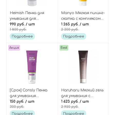
Heimish Пенка для
Manyo Мягкая пилинг-
умывания для
скатка с комплексом
глубокого очищения
990 руб.
/ шт
кислот и трав, Pure
1 265 руб.
/ шт
1 800 руб.
2 300 руб.
пор с глиной All Clean
Aqua Peeling Gel
White clay foam
Подробнее
Подробнее
Акция
Best
[Срок] Consly Пенка
Haruharu Мягкий гель
для умывания
для умывания с
успокаивающая с
150 руб.
/ шт
пониженным pH,
1 623 руб.
/ шт
300 руб.
2 950 руб.
азуленом Azulene
Wonder Black Rice
cleansing foam
Moisture 5.5 Soft
Подробнее
Подробнее