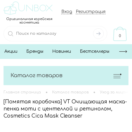
Вход
Регистрация
Оригинальная корейская
косметика
0
Акции
Бренды
Новинки
Бестселлеры
Каталог товаров
•
•
Главная страница
Каталог товаров
Уход за лицом
[Помятая коробочка] VT Очищающая маска-
пенка моти с центеллой и ретинолом,
Cosmetics Cica Mask Cleanser