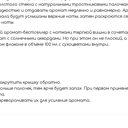
толстого стекла с натуральными тростниковыми палочкам
жидкостью и отдавать аромат медленно и равномерно. А
ачала будут услышаны верхние ноты, затем раскроются с
 ноты.
ый аромат-бестселлер с нотками терпкой вишни в сочета
ат с солнечными аккордами. Но при этом он не плоский, а
м флаконе в объёме 100 мл с сухоцветами внутри.
 закрутить крышку обратно.
 больше палочек, тем ярче будет запах. При первом примен
та.
переворачивать их для усиления аромата.