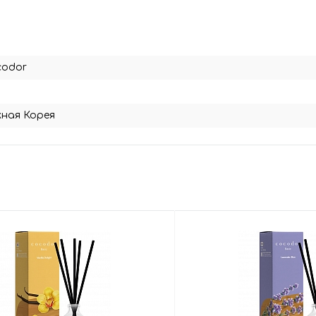
codor
ная Корея