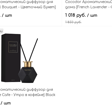
роматический диффузор для
Cocodor Ароматический
al Bouquet - Цветочный Букет]
дома [French Lavender -
iffuser Exclusive Home
Лаванда] Hydrangea Reed
.
1 018 руб.
/ шт
/ шт
1 850 руб.
ии
В корзину
Подпис
роматический диффузор для
e Cafe - Утро в кофейне] Black
on Diffuser
.
/ шт