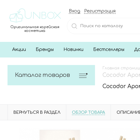
Вход
Регистрация
Оригинальная корейская
косметика
Акции
Бренды
Новинки
Бестселлеры
До
Главная страниц
Каталог товаров
Cocodor Аром
Cocodor Аром
ВЕРНУТЬСЯ В РАЗДЕЛ
ОБЗОР ТОВАРА
ОПИСАНИ