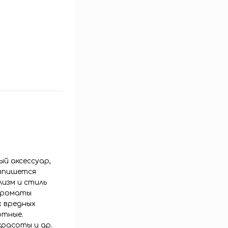
ый аксессуар,
 впишется
изм и стиль
 ароматы
х вредных
отные.
красоты и др.