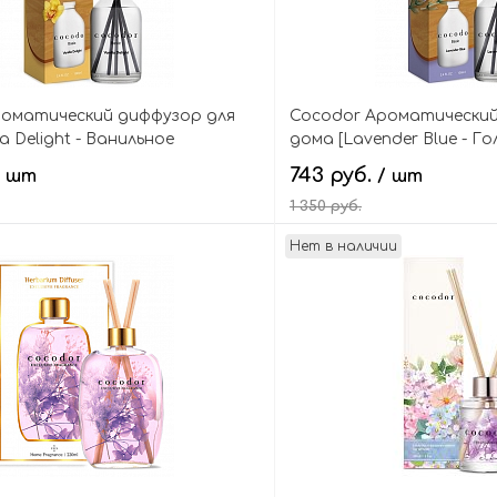
роматический диффузор для
Cocodor Ароматический
la Delight - Ванильное
дома [Lavender Blue - Г
] Basic Reed Diffuser
Basic Reed Diffuser
743 руб.
/ шт
/ шт
1 350 руб.
Нет в наличии
В корзину
В кор