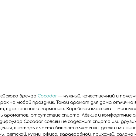
рейского бренда
Cocodor
— нужный, качественный и полезн
дарок на любой праздник. Такой аромат для дома отлично
, вдохновение и гармонию. Корейская классика — минимал
сть ароматов, отсутствие спирта. Лёгкие и комфортные
диффузор Cocodor совсем не содержит спирта или други
ения, в которых часто бывают аллергики, детки или жив
ы, детской, кухни, офиса, гардеробной, прихожей, салона 