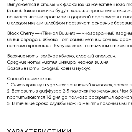
Выпускается в стильных флаконах из качественного 
(5 шт). Такие палочки будут хорошо пропитываться 
по классическим правилам в дорогой парфюмерии: сн
и следом мягким шлейфом прозвучат основные базовые
Black Cherry — «Тёмная Вишня» — многогранный ягодн
из винограда и яблока. Тот самый летний сочный аром
нотками «роскоши». Выпускается в стильном стеклянно
Верхние ноты: зелёное яблоко, сладкий апельсин.
Средние ноты: листья инжира, чёрная вишня.
Базовые ноты: сладкий крем и мускус.
Способ применения:
1. Снять крышку и удалить защитный колпачок, затем
2. Вставить в диффузор 2-5 палочек (по желанию). Чем
пропитываются 1-2 дня до полного раскрытия арома
3. В течение срока службы можно менять палочки или 
ХАРАКТЕРИСТИКИ