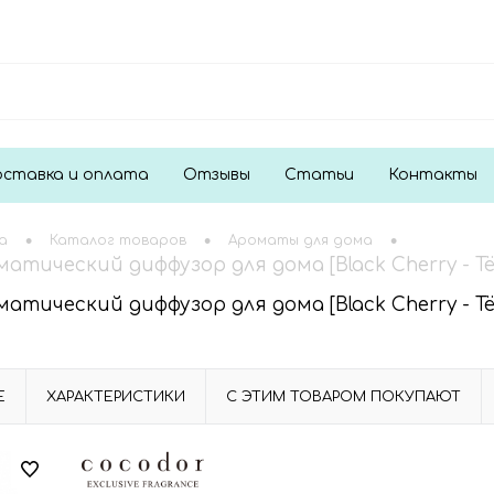
ставка и оплата
Отзывы
Статьи
Контакты
•
•
•
а
Каталог товаров
Ароматы для дома
атический диффузор для дома [Black Cherry - Т
атический диффузор для дома [Black Cherry - Т
Е
ХАРАКТЕРИСТИКИ
С ЭТИМ ТОВАРОМ ПОКУПАЮТ