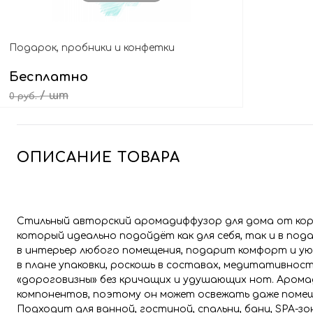
Подарок, пробники и конфетки
Бесплатно
/ шт
0 руб.
Выбрать подарок
ОПИСАНИЕ ТОВАРА
Стильный авторский аромадиффузор для дома от ко
который идеально подойдёт как для себя, так и в по
в интерьер любого помещения, подарит комфорт и уют
в плане упаковки, роскошь в составах, медитативно
«дороговизны» без кричащих и удушающих нот. Арома
компонентов, поэтому он может освежать даже помещ
Подходит для ванной, гостиной, спальни, бани, SPA-зон