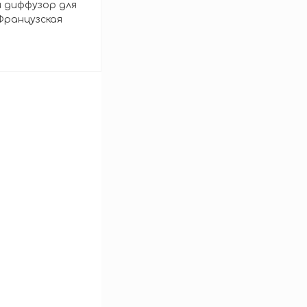
 диффузор для
 Французская
 Diffuser
аться