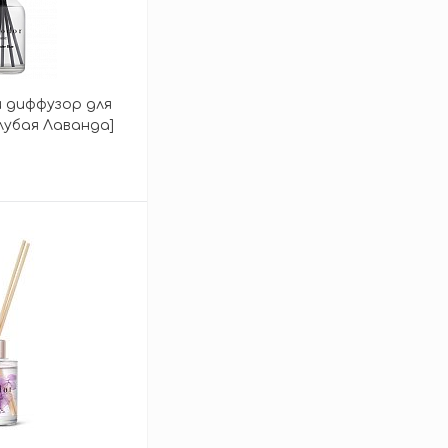
 диффузор для
олубая Лаванда]
зину