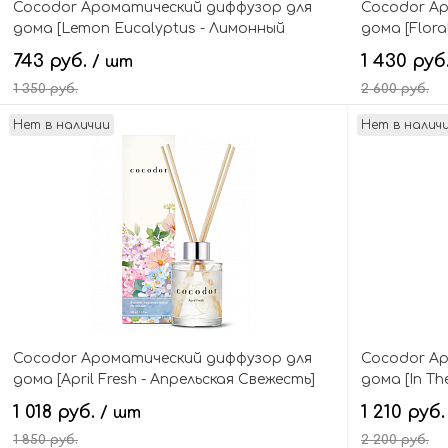
Cocodor Ароматический диффузор для
Cocodor А
дома [Lemon Eucalyptus - Лимонный
дома [Flor
Эвкалипт] Basic Reed Diffuser
Herbarium D
743 руб.
1 430 руб
/ шт
Fragrance
1 350 руб.
2 600 руб.
Нет в наличии
Нет в налич
В корзину
Cocodor Ароматический диффузор для
Cocodor А
дома [April Fresh - Апрельская Свежесть]
дома [In Th
Hydrangea Reed Diffuser
Golden Editi
1 018 руб.
1 210 руб
/ шт
1 850 руб.
2 200 руб.