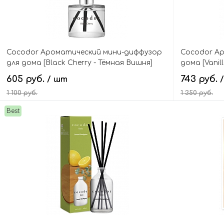
Cocodor Ароматический мини-диффузор
Cocodor А
для дома [Black Cherry - Тёмная Вишня]
дома [Vanil
Signature Reed Diffuser Mini
наслаждение
605 руб.
743 руб.
/ шт
1 100 руб.
1 350 руб.
Best
В корзину