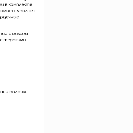
и в комплекте
ромат выполнен
ердечные
нии с миксом
 с терпкими
ении палочки