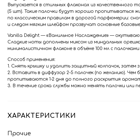
Выпускается в стильных флаконах из качественного 
(5 шт). Такие палочки будут хорошо пропитываться 
по классическим правилам в дорогой парфюмерии: сн
и следом мягким шлейфом прозвучат основные базовые
Vanilla Delight — «Ванильное Наслаждение» — окутыва
Сладкие ноты дополнены миксом из миндальных орешко
минималистичном флаконе в объёме 100 мл с палочками
Способ применения:
1. Снять крышку и удалить защитный колпачок, затем
2. Вставить в диффузор 2-5 палочек (по желанию). Чем
пропитываются 1-2 дня до полного раскрытия арома
3. В течение срока службы можно менять палочки или 
ХАРАКТЕРИСТИКИ
Прочие