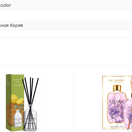
codor
ная Корея