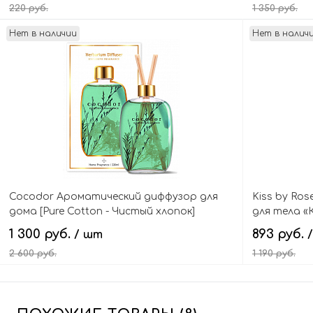
220 руб.
1 350 руб.
Нет в наличии
Нет в налич
В корзину
Cocodor Ароматический диффузор для
Kiss by Ro
дома [Pure Cotton - Чистый хлопок]
для тела «
Herbarium Diffuser Exclusive Home
Fragrance 
1 300 руб.
893 руб.
/ шт
Fragrance
2 600 руб.
1 190 руб.
Подписаться