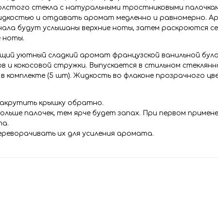
толстого стекла с натуральными тростниковыми палочкам
жидкостью и отдавать аромат медленно и равномерно. А
ачала будут услышаны верхние ноты, затем раскроются с
 ноты.
ющий уютный сладкий аромат французской ванильной булоч
в и кокосовой стружки. Выпускается в стильном стеклян
 в комплекте (5 шт). Жидкость во флаконе прозрачного цв
 закрутить крышку обратно.
 больше палочек, тем ярче будет запах. При первом примен
та.
переворачивать их для усиления аромата.