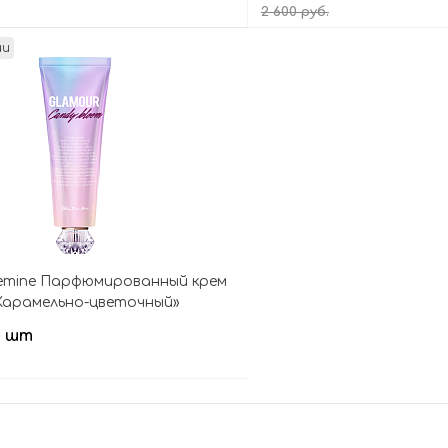
2 600 руб.
ии
Подписаться
Подпис
semine Парфюмированный крем
Карамельно-цветочный»
Cream – Candy Bloom
/ шт
Подписаться