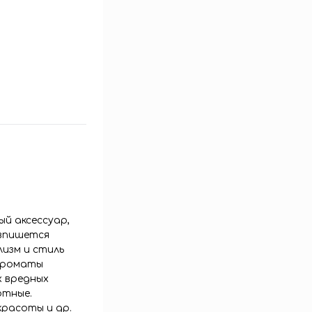
ый аксессуар,
 впишется
изм и стиль
 ароматы
х вредных
отные.
красоты и др.