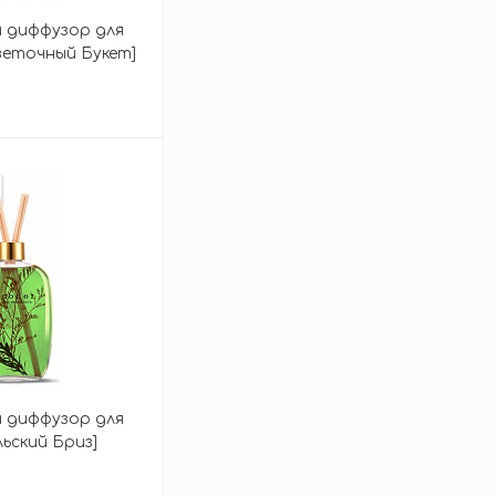
 диффузор для
Цветочный Букет]
sive Home
зину
 диффузор для
льский Бриз]
sive Home