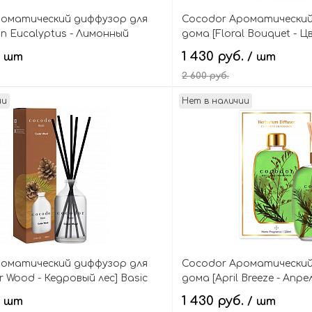
роматический диффузор для
Cocodor Ароматический
n Eucalyptus - Лимонный
дома [Floral Bouquet - 
asic Reed Diffuser
Herbarium Diffuser Exclu
1 430 руб.
/ шт
/ шт
Fragrance
2 600 руб.
ии
Нет в наличии
В корзину
В кор
роматический диффузор для
Cocodor Ароматический
 Wood - Кедровый лес] Basic
дома [April Breeze - Апре
r
Herbarium Diffuser Exclu
1 430 руб.
/ шт
/ шт
Fragrance