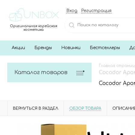
Вход
Регистрация
Оригинальная корейская
косметика
Акции
Бренды
Новинки
Бестселлеры
До
Главная страниц
Каталог товаров
Cocodor Аром
Cocodor Аром
ВЕРНУТЬСЯ В РАЗДЕЛ
ОБЗОР ТОВАРА
ОПИСАНИ