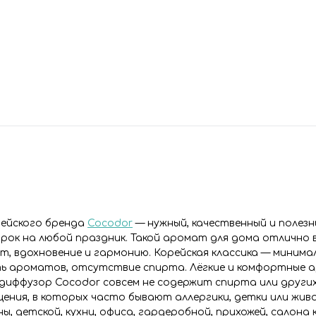
рейского бренда
Cocodor
— нужный, качественный и полезн
дарок на любой праздник. Такой аромат для дома отлично
, вдохновение и гармонию. Корейская классика — минимал
сть ароматов, отсутствие спирта. Лёгкие и комфортные
диффузор Cocodor совсем не содержит спирта или други
ения, в которых часто бывают аллергики, детки или жив
ы, детской, кухни, офиса, гардеробной, прихожей, салона 