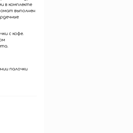
и в комплекте
ромат выполнен
ердечные
ки с кофе.
ном
ета.
ении палочки