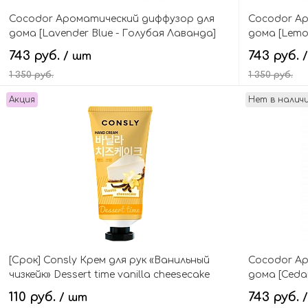
Cocodor Ароматический диффузор для
Cocodor А
дома [Lavender Blue - Голубая Лаванда]
дома [Lemo
Basic Reed Diffuser
Эвкалипт] B
743 руб.
743 руб.
/ шт
1 350 руб.
1 350 руб.
Акция
Нет в налич
В корзину
[Срок] Consly Крем для рук «Ванильный
Cocodor А
чизкейк» Dessert time vanilla cheesecake
дома [Cedar
hand cream
Reed Diffuse
110 руб.
743 руб.
/ шт