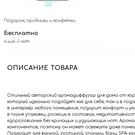
Подарок, пробники и конфетки
Бесплатно
/ шт
0 руб.
Выбрать подарок
ОПИСАНИЕ ТОВАРА
Стильный авторский аромадиффузор для дома от ко
который идеально подойдёт как для себя, так и в по
в интерьер любого помещения, подарит комфорт и уют
в плане упаковки, роскошь в составах, медитативно
«дороговизны» без кричащих и удушающих нот. Арома
компонентов, поэтому он может освежать даже помещ
Подходит для ванной, гостиной, спальни, бани, SPA-зон