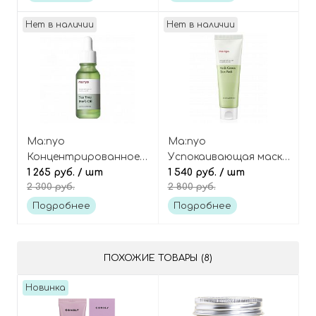
Нет в наличии
Нет в наличии
Ma:nyo
Ma:nyo
Концентрированное
Успокаивающая маска
масло для лица с
1 265 руб.
/ шт
для лица c
1 540 руб.
/ шт
2 300 руб.
2 800 руб.
травами и чайным
экстрактами трав,
деревом, Tea tree herb
Herb green cica pack
Подробнее
Подробнее
oil calming&refresh
ПОХОЖИЕ ТОВАРЫ (8)
Новинка