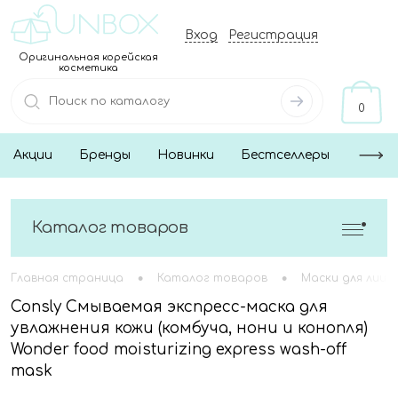
Вход
Регистрация
Оригинальная корейская
косметика
0
Акции
Бренды
Новинки
Бестселлеры
Каталог товаров
•
•
Главная страница
Каталог товаров
Маски для лица
Consly Смываемая экспресс-маска для
увлажнения кожи (комбуча, нони и конопля)
Wonder food moisturizing express wash-off
mask