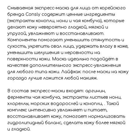
Смываемая экспресс-маска для лица от корейского
бренда Consly содержит ценные ингредиенты
(экстракты конопли, нони и чая комбуча), которые
делают кожу невероятно гладкой, мягкой и
упругой, увлажняют и восстанавливают.
Компоненты помогают уменьшить стянутость и
сухость, укрепить овал лица, удержать влагу в коже,
уменьшить шелушения и неровности на
поверхности кожи. Маска идеально подойдёт в
качестве дополнительного экспресс-увлажнения
для любого типа кожи. Лайфхак: после маски на кожу
гораздо лучше ложится любой макияж.
В состав экспресс-маски входят: аргинин,
ферменты чая комбуча, экстракты листьев нони,
хлореллы, морских водорослей и конопли, . Такой
комплекс интенсивно увлажняет и питает,
восстанавливает кожу, помогает нормализовать
гидролипидный баланс, сделать кожу более мягкой
и гладкой.