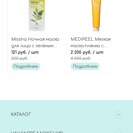
Missha Ночная маска
MEDIPEEL Мягкая
для лица с зелёным
маска-плёнка с
чаем Pure source
121 руб.
/ шт
витамином С и
2 200 руб.
/ шт
220 руб.
4 000 руб.
pocket pack green tea
кислотами, Vegan
Vitamin Collagen
Подробнее
Подробнее
Wrapping Mask
КАТАЛОГ