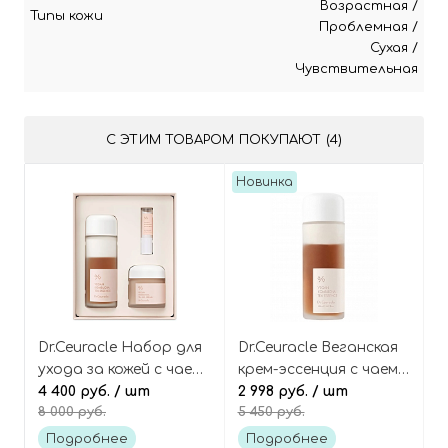
Возрастная
/
Типы кожи
Проблемная
/
Сухая
/
Чувствительная
С ЭТИМ ТОВАРОМ ПОКУПАЮТ (4)
Новинка
Dr.Ceuracle Набор для
Dr.Ceuracle Веганская
ухода за кожей с чаем
крем-эссенция с чаем
комбуча 3 средства
4 400 руб.
/ шт
комбуча, Vegan
2 998 руб.
/ шт
8 000 руб.
5 450 руб.
Vegan kombucha tea
kombucha tea essence
special set
Подробнее
Подробнее