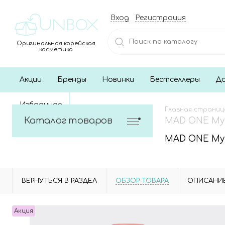
Вход
Регистрация
Оригинальная корейская
косметика
Акции
Бренды
Новинки
Бестселлеры
До
Избранное
Главная страниц
Каталог товаров
MAD ONE Мул
MAD ONE Мул
ВЕРНУТЬСЯ В РАЗДЕЛ
ОБЗОР ТОВАРА
ОПИСАНИ
Акция