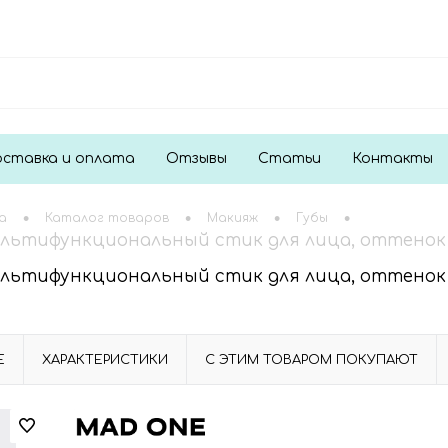
ставка и оплата
Отзывы
Статьи
Контакты
•
•
•
•
а
Каталог товаров
Макияж
Губы
ьтифункциональный стик для лица, оттенок Dust
ьтифункциональный стик для лица, оттенок Dust
Е
ХАРАКТЕРИСТИКИ
С ЭТИМ ТОВАРОМ ПОКУПАЮТ