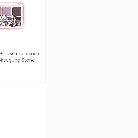
+ палетка теней
oksugung Stone
In Seoul Pro Eye
зину