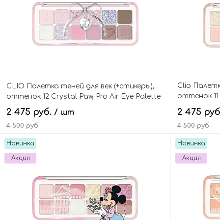
Clio Палетк
СLIO Палетка теней для век (+стикеры),
оттенок 11 
оттенок 12 Crystal Paw, Pro Air Eye Palette
Palette
2 475 руб.
2 475 ру
/ шт
4 500 руб.
4 500 руб.
Новинка
Новинка
В корзину
Акция
Акция