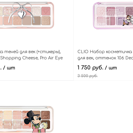
а теней для век (+стикеры),
CLIO Набор косметичка 
Shopping Cheese, Pro Air Eye
для век, оттенок 106 De
Wall Road, Disney Mickey 
б.
1 750 руб.
/ шт
/ шт
Palette Air
3 500 руб.
В корзину
В кор