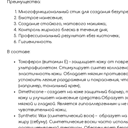
Преимущества:
Многофункциональный стик для создания безупр
Быстрое нанесение;
Создание стойкого, матового макияжа;
Контроль жирного блеска в течение дня;
Профессиональный результат «без кисточек»;
Гигиеничность.
В составе:
Токоферол (витамин Е) – защищает кожу от пов
ультрафиолетом. Стимулирует синтез коллагена
эластичность кожи. Обладает мягким противово
успокоить легкие раздражения и покраснения, чт
(например, тональный крем);
Dimethicone – создает на коже защитный барье
кожу и улучшает нанесение средства.Образует 
мягкой и гладкой. Является гипоаллергенным и н
чувствительной кожи;
Synthetic Wax (синтетический воск) – образует на
жиру (себуму). Синтетические воски часто испо
растушевываемой текстуры. Обеспечивает безоп