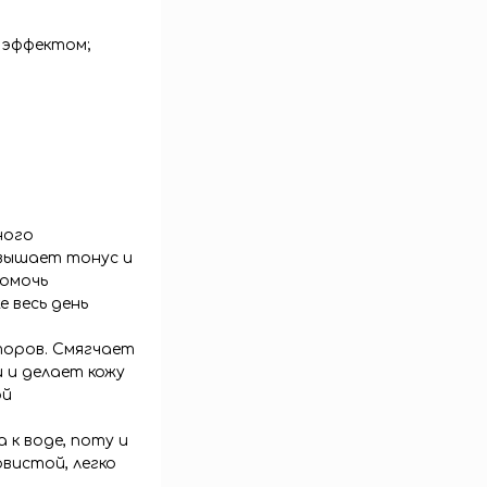
 эффектом;
ного
овышает тонус и
помочь
 весь день
торов. Смягчает
 и делает кожу
ой
 к воде, поту и
вистой, легко