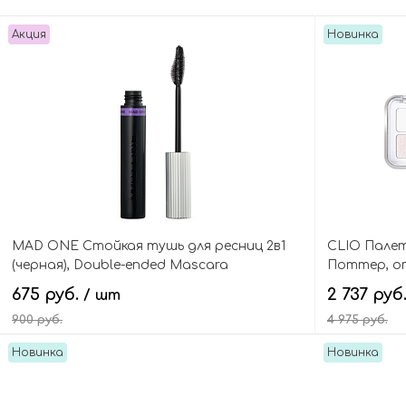
Акция
Новинка
MAD ONE Стойкая тушь для ресниц 2в1
CLIO Палет
(черная), Double-ended Mascara
Поттер, от
Long&Curl
Pro Air Eye 
675 руб.
2 737 руб
/ шт
900 руб.
4 975 руб.
Новинка
Новинка
В корзину