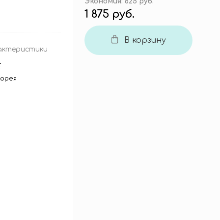
Экономия:
625 руб.
1 875 руб.
В корзину
актеристики
E
орея