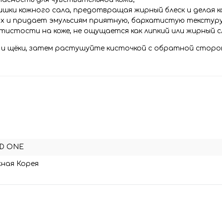
злишки кожного сала, предотвращая жирный блеск и делая 
 и придает эмульсиям приятную, бархатистую текстуру,
тистости на коже, не ощущается как липкий или жирный 
ы и щёки, затем растушуйте кисточкой с обратной сторо
D ONE
ная Корея