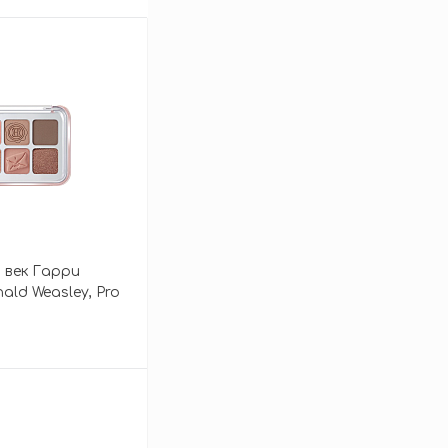
 век Гарри
ld Weasley, Pro
зину