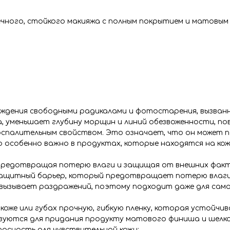
ечного, стойкого макияжа с полным покрытием и матовым
реждения свободными радикалами и фотостарения, вызван
, уменьшает глубину морщин и линий обезвоженности, п
спалительным свойством. Это означает, что он может 
о особенно важно в продуктах, которые находятся на коже
р, предотвращая потерю влаги и защищая от внешних фак
защитный барьер, который предотвращает потерю влаги
е вызывает раздражений, поэтому подходит даже для сам
 коже или губах прочную, гибкую пленку, которая устойчива
льзуются для придания продукту матового финиша и шелко
асность для чувствительной кожи;