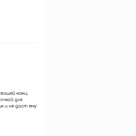
вашей кожи,
очкой для
к и не даст ему