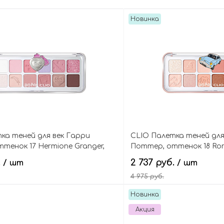
Новинка
ка теней для век Гарри
CLIO Палетка теней для
тенок 17 Hermione Granger,
Поттер, оттенок 18 Rona
Palette
Air Eye Palette
.
2 737 руб.
/ шт
/ шт
4 975 руб.
Новинка
В корзину
В кор
Акция