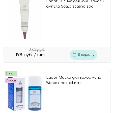
Lador Пилинг для кожи головы
ампула Scalp scaling spa
360 руб.
198 руб.
/ шт
В корзину
Best
Lador Масло для волос мини
Акция
Wonder hair oil mini