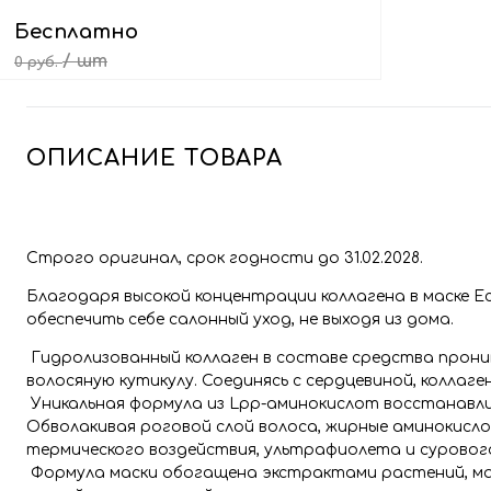
Бесплатно
/ шт
0 руб.
Выбрать подарок
ОПИСАНИЕ ТОВАРА
Строго оригинал, срок годности до 31.02.2028.
Благодаря высокой концентрации коллагена в маске Ec
обеспечить себе салонный уход, не выходя из дома.
Гидролизованный коллаген в составе средства прони
волосяную кутикулу. Соединясь с сердцевиной, коллаге
Уникальная формула из Lpp-аминокислот восстанавли
Обволакивая роговой слой волоса, жирные аминокис
термического воздействия, ультрафиолета и суровог
Формула маски обогащена экстрактами растений, ма