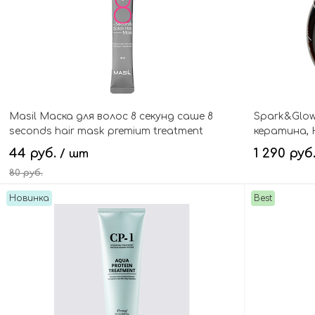
Masil Маска для волос 8 секунд саше 8
Spark&Glow
seconds hair mask premium treatment
кератина, H
44 руб.
1 290 руб
/ шт
80 руб.
Новинка
Best
В корзину