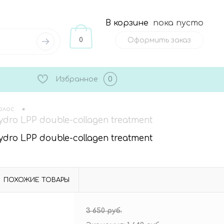
В корзине
пока пусто
0
Оформить заказ
Избранное
0
•
олос
o LPP double-collagen treatment
o LPP double-collagen treatment
ПОХОЖИЕ ТОВАРЫ
3 650 руб.