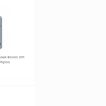
тлых волос от
hampoo
аться