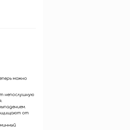
Теперь можно
ет непослушную
.
выпадением.
 защищают от
аминный