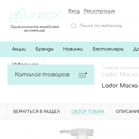
Вход
Регистрация
Оригинальная корейская
косметика
Акции
Бренды
Новинки
Бестселлеры
До
Избранное
Главная страниц
Каталог товаров
Lador Маска
Lador Маска
ВЕРНУТЬСЯ В РАЗДЕЛ
ОБЗОР ТОВАРА
ОПИСАНИ