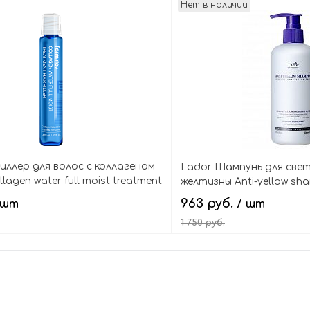
Нет в наличии
иллер для волос с коллагеном
Lador Шампунь для све
llagen water full moist treatment
желтизны Anti-yellow s
963 руб.
 шт
/ шт
1 750 руб.
В корзину
Подпис