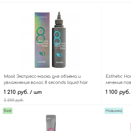
Masil Экспресс-маска для объёма и
Esthetic H
увлажнения волос 8 seconds liquid hair
лечения по
mask
Hair Treatm
1 210 руб.
1 100 руб
/ шт
2 200 руб.
Best
Новинка
В корзину