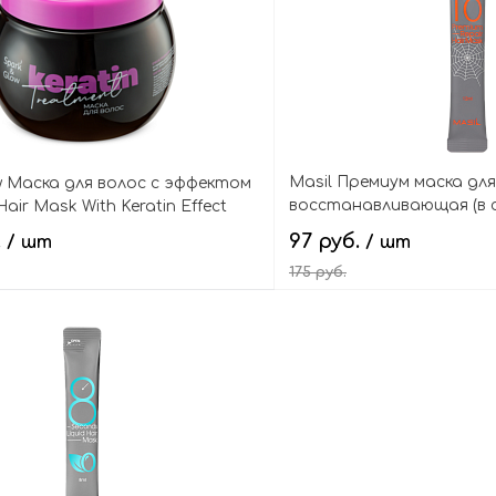
Masil Премиум маска для
 Маска для волос с эффектом
восстанавливающая (в с
air Mask With Keratin Effect
Repair Hair Mask Mini
.
97 руб.
/ шт
/ шт
175 руб.
В корзину
В кор