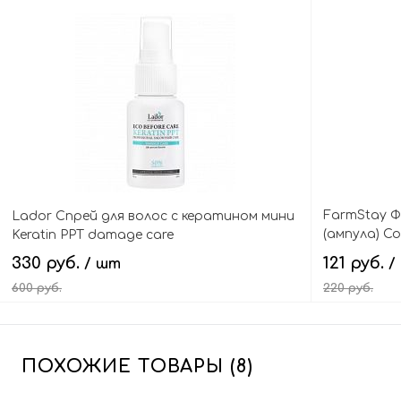
FarmStay Ф
Lador Спрей для волос с кератином мини
(ампула) Co
Keratin PPT damage care
hair filler
330 руб.
121 руб.
/ шт
/
600 руб.
220 руб.
В корзину
ПОХОЖИЕ ТОВАРЫ (8)