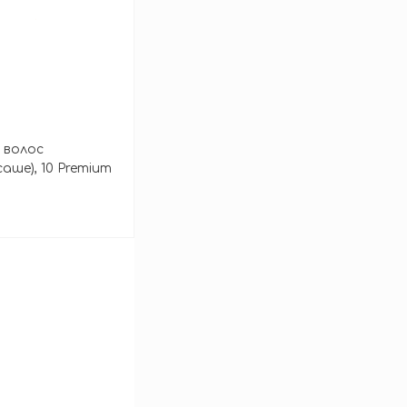
 волос
аше), 10 Premium
зину