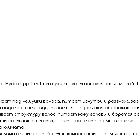
o Hydro Lpp Treatmen сухие волосы наполняются влагой. 
кает под чешуйки волоса, питает изнутри и разглажива
н надолго в ней задерживается, не допуская обезвоживания
вает структуру волос, питает кожу головы и борется с 
лоты насыщают его микро- и макро-элементами, а также
о климата.
слами оливы и жожоба. Эти компоненты дополняют вит