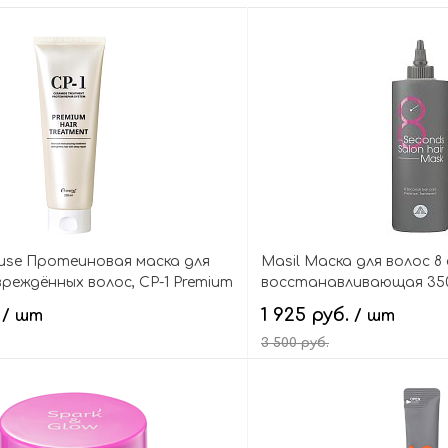
ouse Протеиновая маска для
Masil Маска для волос 8
вреждённых волос, CP-1 Premium
восстанавливающая 350 
ent 250 ml
Salon Hair Mask Premium
.
1 925 руб.
/ шт
/ шт
3 500 руб.
В корзину
В кор