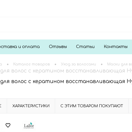
ставка и оплата
Отзывы
Статьи
Контакты
•
•
•
а
Каталог товаров
Уход за волосами
Маски для в
 для волос с кератином восстанавливающая Hydr
 для волос с кератином восстанавливающая Hydr
Е
ХАРАКТЕРИСТИКИ
С ЭТИМ ТОВАРОМ ПОКУПАЮТ