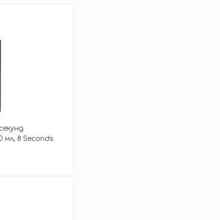
 секунд
мл, 8 Seconds
 Treatment
зину