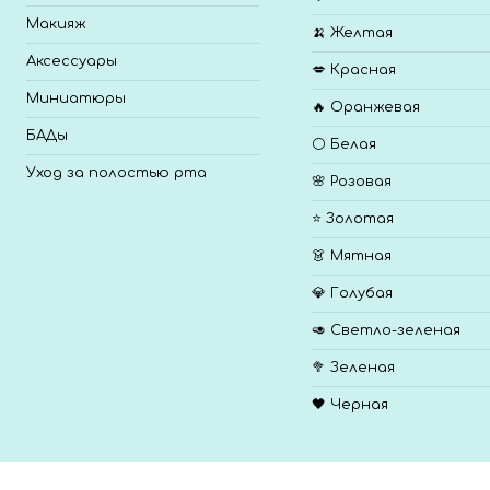
Макияж
🍌 Желтая
Аксессуары
💋 Красная
Миниатюры
🔥 Оранжевая
БАДы
⚪ Белая
Уход за полостью рта
🌸 Розовая
⭐ Золотая
👗 Мятная
💎 Голубая
🥑 Светло-зеленая
🥦 Зеленая
🖤 Черная