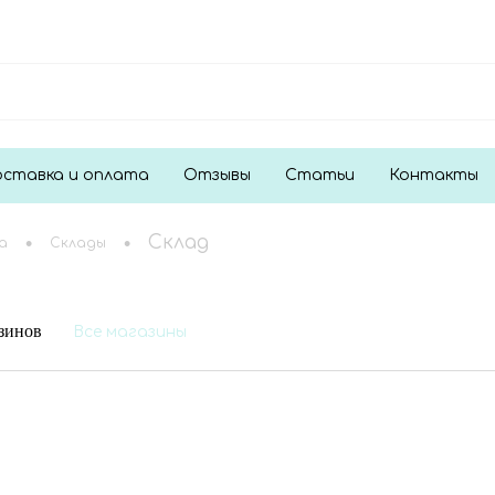
ставка и оплата
Отзывы
Статьи
Контакты
•
•
Склад
а
Склады
азинов
Все магазины