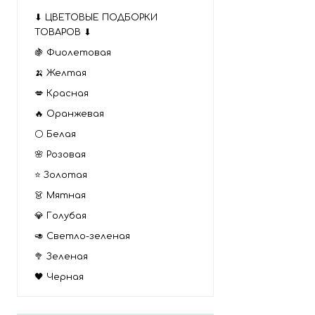
⬇ ЦВЕТОВЫЕ ПОДБОРКИ
ТОВАРОВ ⬇
🍇 Фиолетовая
🍌 Желтая
💋 Красная
🔥 Оранжевая
⚪ Белая
🌸 Розовая
⭐ Золотая
👗 Мятная
💎 Голубая
🥑 Светло-зеленая
🥦 Зеленая
🖤 Черная