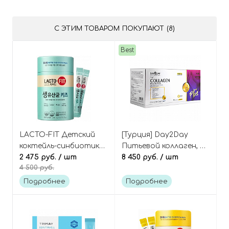
С ЭТИМ ТОВАРОМ ПОКУПАЮТ (8)
Best
LACTO-FIT Детский
[Турция] Day2Day
коктейль-синбиотик
Питьевой коллаген, 30
на основе живых
2 475 руб.
/ шт
флаконов The Collagen
8 450 руб.
/ шт
4 500 руб.
лактобактерий 60
beauty liquid Plus 30 ea
саше Lacto-Fit Kids
Подробнее
Подробнее
Chong Kun Dang