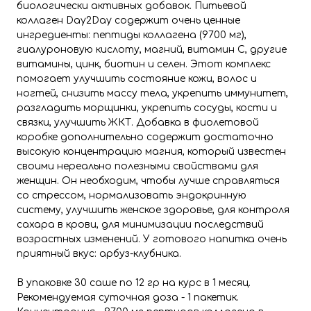
биологически активных добавок. Питьевой
коллаген Day2Day содержит очень ценные
ингредиенты: пептиды коллагена (9700 мг),
гиалуроновую кислоту, магний, витамин С, другие
витамины, цинк, биотин и селен. Этот комплекс
помогает улучшить состояние кожи, волос и
ногтей, снизить массу тела, укрепить иммунитет,
разгладить морщинки, укрепить сосуды, кости и
связки, улучшить ЖКТ. Добавка в фиолетовой
коробке дополнительно содержит достаточно
высокую концентрацию магния, который известен
своими нереально полезными свойствами для
женщин. Он необходим, чтобы лучше справляться
со стрессом, нормализовать эндокринную
систему, улучшить женское здоровье, для контроля
сахара в крови, для минимизации последствий
возрастных изменений. У готового напитка очень
приятный вкус: арбуз-клубника.
В упаковке 30 саше по 12 гр на курс в 1 месяц.
Рекомендуемая суточная доза - 1 пакетик.