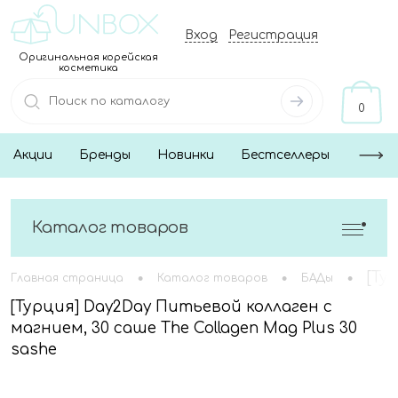
Вход
Регистрация
Оригинальная корейская
косметика
0
Акции
Бренды
Новинки
Бестселлеры
Каталог товаров
•
•
•
[Ту
Главная страница
Каталог товаров
БАДы
[Турция] Day2Day Питьевой коллаген с
магнием, 30 саше The Collagen Mag Plus 30
sashe