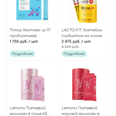
Trimay Комплекс из 17
LACTO-FIT Коктейль-
пробиотиков
синбиотик на основе
Beautriwell Premium
1 750 руб.
/ шт
живых
2 475 руб.
/ шт
4 500 руб.
probiotics 17
лактобактерий 50
саше Lacto-5X formula
Подробнее
Подробнее
Chong Kun Dang
Lemona Питьевой
Lemona Питьевой
коллаген в саше 60
морской коллаген в