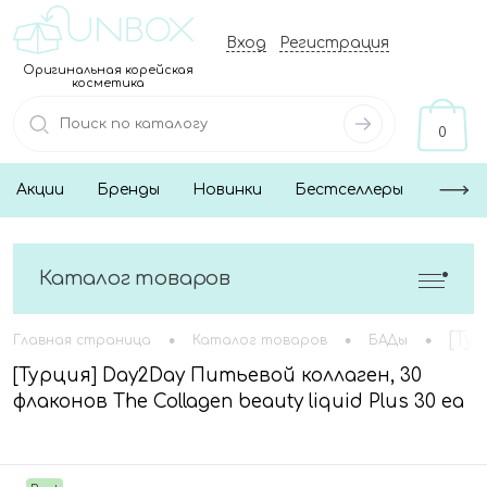
Вход
Регистрация
Оригинальная корейская
косметика
0
Акции
Бренды
Новинки
Бестселлеры
Каталог товаров
•
•
•
[Ту
Главная страница
Каталог товаров
БАДы
[Турция] Day2Day Питьевой коллаген, 30
флаконов The Collagen beauty liquid Plus 30 ea