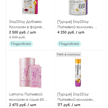
Day2Day Добавка
[Турция] Day2Day
Коллаген в форме
Питьевой коллаген, 30
мармеладок-сердечек
2 500 руб.
/ шт
доз The Collagen All
4 250 руб.
/ шт
5 000 руб.
(вкус персик), 60 шт,
Body 1, 2, 3 tip
The Collagen Beauty
Подробнее
Подробнее
Gummies
Нет в наличии
Lemona Питьевой
[Турция] Day2Day
коллаген в саше 60
Питьевой коллаген
шт Kyung Nam Pharm
2 475 руб.
/ шт
5500 мг, 1 флакон, The
177 руб.
/ шт