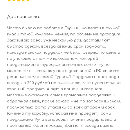
Достоинства:
Часто бываю по работе в Турции, но везти в ручной
клади такой коллаген нельзя, по объему не проходит.
Заказываю здесь уже несколько раз, доставляют
быстро сдэком, всегда свежий срок годности,
никогда никаких подделок не было. Сверяю по цене и
по упаковке с тем же коллагеном, который
представлен в турецких аптечных сетях. Ну не
может же он стоить у нас с доставкой в РФ стоить
дешевле, чем в самой Турции? Подделки и риск ради
выгоды в 200 рублей не выискиваю, мне нужен только
хороший продукт. А тут в вашем интернет-
магазине оказалась самая грамотная поддержка и
обратная связь, после заказа мне по запросу выслали
послностью фото упаковки со всех сторон и срок
(именно ту коробку, которая мне приедет), сами
предложили. Куча вопросов, я очень придирчивый и
противный клиент хахаха) Для меня всегда важно,