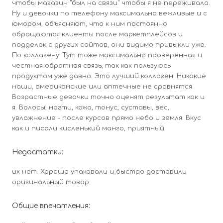
чтобы магазин "был на связи" чтобы я не переживала.
Ну и девочки по телефону максимально вежливые и с
юмором, объясняют, что к ним постоянно
обращаются клиенты после маркетплейсов и
подделок с других сайтов, они видимо привыкли уже.
По коллагену: Тут тоже максимально проверенная и
честная обратная связь, так как пользуюсь
продуктом уже давно. Это лучший коллаген. Никакие
наши, американские или аптечные не сравнятся.
Возрастные девочки точно оценят результат как и
я. Волосы, ногти, кожа, тонус, суставы, вес,
увлажнение - после курсов прямо небо и земля. Вкус
как и писали кисленький манго, приятный.
Недостатки:
их нет. Хорошо упаковали и быстро доставили
оригинальный товар.
Общие впечатления: