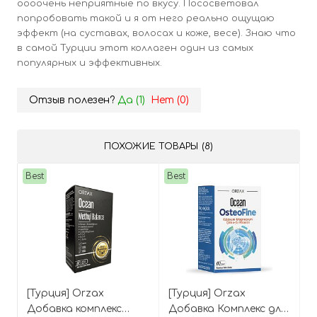
оооочень неприятные по вкусу. Пососветовал
попробовать такой и я от него реально ощущаю
эффект (на суставах, волосах и коже, весе). Знаю что
в самой Турции этот коллаген один из самых
популярных и эффективных.
Отзыв полезен?
Да (
1
)
Нет (
0
)
ПОХОЖИЕ ТОВАРЫ (8)
Best
Best
[Турция] Orzax
[Турция] Orzax
Добавка комплекс
Добавка Комплекс для