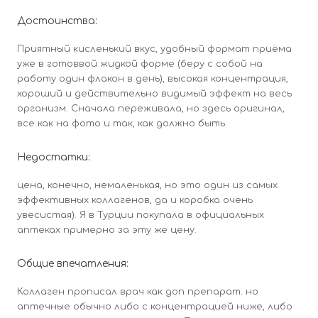
Достоинства:
Приятный кисленький вкус, удобный формат приёма
уже в готоввой жидкой форме (беру с собой на
работу один флакон в день), высокая концентрация,
хороший и действительно видимый эффект на весь
организм. Сначала переживала, но здесь оригинал,
все как на фото и так, как должно быть.
Недостатки:
цена, конечно, немаленькая, но это один из самых
эффективных коллагенов, да и коробка очень
увесистая). Я в Турции покупала в официальных
аптеках примерно за эту же цену.
Общие впечатления:
Коллаген прописал врач как доп препарат. но
аптечные обычно либо с концентрацией ниже, либо