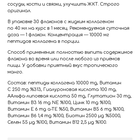
сосуды, кости и связки, улучшить ЖКТ. Строго
оригинал.
В упаковке 30 флаконов с жидким коллагеном
по 40 мл на курс в 1 месяц. Рекомендуемая суточная
доза — 1 флакон. Концентрация — 10000 мг
пептидов коллагена в порции.
Способ применения: полностью выпить содержимое
флакона во время или после любого из приёмов
пищи. У добавки приятный вкус тропического
манго.
Состав: пептиды коллагена 10000 mg, Витамин
C 250 mg %313, Гиалуроновая кислота 100 mg,
AАльфа-липоевая кислота 50 mg, Глутатион 30 mg,
Витамин B3 16 mg NE %100, Цинк 10 mg %100,
Витамин E 6 mg a-TE %50, Витамин B5 6 mg %100,
Витамин B6 1,4 mg %100, Биотин 2500 µg %5000,
Селен 55 µg %100, Витамин B12 2,5 µg %100.