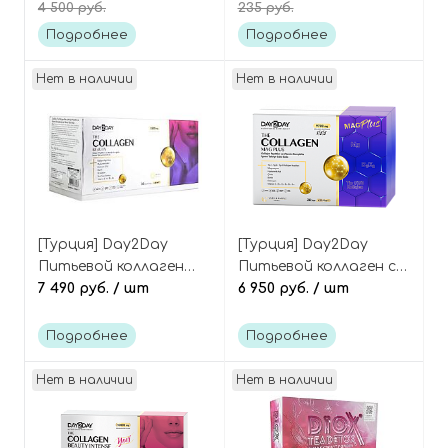
4 500 руб.
235 руб.
Gyeol Collagen Plus
Collagen Beauty 5500
mg 1 ea
Подробнее
Подробнее
Нет в наличии
Нет в наличии
[Турция] Day2Day
[Турция] Day2Day
Питьевой коллаген
Питьевой коллаген с
5500 мг, 30 флаконов
7 490 руб.
/ шт
магнием, 30 саше The
6 950 руб.
/ шт
The Collagen Beauty 30
Collagen Mag Plus 30
ea
sashe
Подробнее
Подробнее
Нет в наличии
Нет в наличии