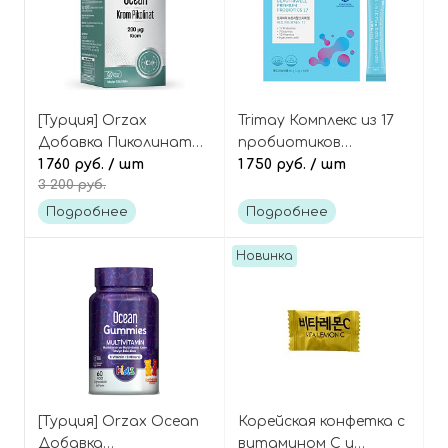
[Турция] Orzax
Trimay Комплекс из 17
Добавка Пиколинат
пробиотиков
Хрома, 90 капсул,
1 760 руб.
/ шт
Beautriwell Premium
1 750 руб.
/ шт
3 200 руб.
Chromium Picolinate
probiotics 17
Krom Pikolinat 200
Подробнее
Подробнее
Новинка
[Турция] Orzax Ocean
Корейская конфетка с
Добавка
витамином C и