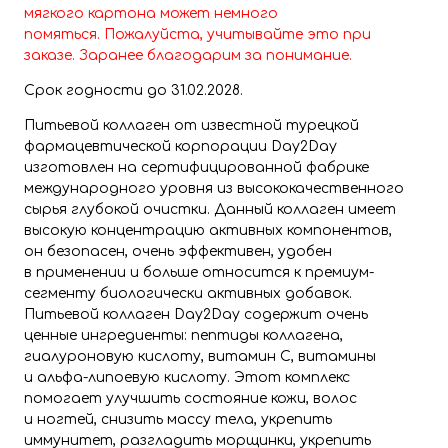
мягкого картона может немного
помяться. Пожалуйста, учитывайте это при
заказе. Заранее благодарим за понимание.
Срок годности до 31.02.2028.
Питьевой коллаген от известной турецкой
фармацевтической корпорации Day2Day
изготовлен на сертифицированной фабрике
международного уровня из высококачественного
сырья глубокой очистки. Данный коллаген имеет
высокую концентрацию активных компонентов,
он безопасен, очень эффективен, удобен
в применении и больше относится к премиум-
сегменту биологически активных добавок.
Питьевой коллаген Day2Day содержит очень
ценные ингредиенты: пептиды коллагена,
гиалуроновую кислоту, витамин С, витамины
и альфа-липоевую кислоту. Этот комплекс
помогает улучшить состояние кожи, волос
и ногтей, снизить массу тела, укрепить
иммунитет, разгладить морщинки, укрепить