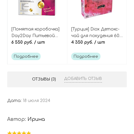
[Помятая коробочка]
[Турция] Diox Детокс-
Day2Day Питьевой
чай для похудения 60
коллаген, 30 саше
6 550 руб.
/ шт
саше, Teadetox 100%
4 350 руб.
/ шт
(новая версия), The
extract powder NEW
Collagen Beauty
Подробнее
Подробнее
Intense New Yeni
(Seramid & Resveratrol)
30 sashe
ДОБАВИТЬ ОТЗЫВ
ОТЗЫВЫ (3)
Дата:
18 июля 2024
Автор:
Ирина