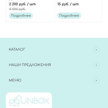
Мультивитамин в
2 200 руб.
/ шт
лимоном, 1 шт, Vitamin
15 руб.
/ шт
4 000 руб.
форме мармеладок
C Lemon Candy
(вкус: апельсин и
Подробнее
Подробнее
клубника), 60 шт,
Gummies Multivitamin
Kids
КАТАЛОГ
НАШИ ПРЕДЛОЖЕНИЯ
МЕНЮ