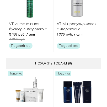
VT Интенсивная
VT Микропузырьковая
бустер-сыворотка с
сыворотка с
микроиглами
3 188 руб.
/ шт
ниацинамидом и
1 990 руб.
/ шт
4 250 руб.
(спикулами) и
глутатионом,
центеллой, Cosmetics
Cosmetics Niacinamide
Подробнее
Подробнее
PRO Cica Reedle Shot
Glutathione Yellow
300
Micro Bubble Serum
ПОХОЖИЕ ТОВАРЫ (8)
Новинка
Новинка