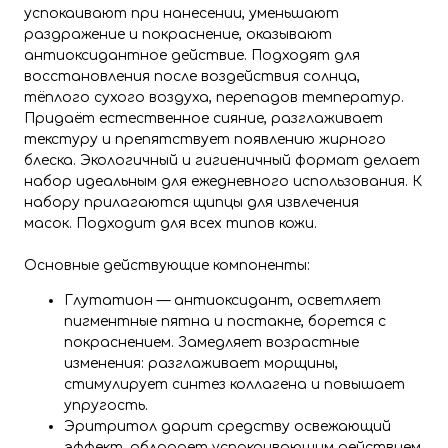
успокаивают при нанесении, уменьшают
раздражение и покраснение, оказывают
антиоксидантное действие. Подходят для
восстановления после воздействия солнца,
тёплого сухого воздуха, перепадов температур.
Придаёт естественное сияние, разглаживает
текстуру и препятствует появлению жирного
блеска. Экологичный и гигиеничный формат делает
набор идеальным для ежедневного использования. К
набору прилагаются щипцы для извлечения
масок. Подходит для всех типов кожи.
Основные действующие компоненты:
Глутатион — антиоксидант, осветляет
пигментные пятна и постакне, борется с
покраснением. Замедляет возрастные
изменения: разглаживает морщины,
стимулирует синтез коллагена и повышает
упругость.
Эритритол дарит средству освежающий
эффект, обладает успокаивающим действием,