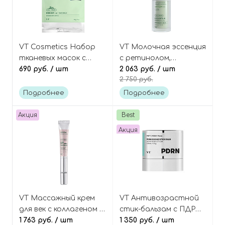
VT Cosmetics Набор
VT Молочная эссенция
тканевых масок с
с ретинолом,
ретинолом и
690 руб.
/ шт
бакучиолом и
2 063 руб.
/ шт
2 750 руб.
центеллой 7 шт, Cica
центеллой, Cica Reti-A
Reti-A 7 Days Mask
Essence 0.1
Подробнее
Подробнее
Акция
Best
Акция
VT Массажный крем
VT Антивозрастной
для век с коллагеном и
стик-бальзам с ПДРН
ниацинамидом,
1 763 руб.
/ шт
и пептидами,
1 350 руб.
/ шт