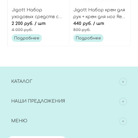
Jigott Набор
Jigott Набор крем для
уходовых средств с
рук + крем для ног Real
гиалуроновой
2 200 руб.
/ шт
moisture hand & foot
440 руб.
/ шт
4 000 руб.
800 руб.
кислотой Essence
cream set
moisture skin care 3set
Подробнее
Подробнее
КАТАЛОГ
НАШИ ПРЕДЛОЖЕНИЯ
МЕНЮ