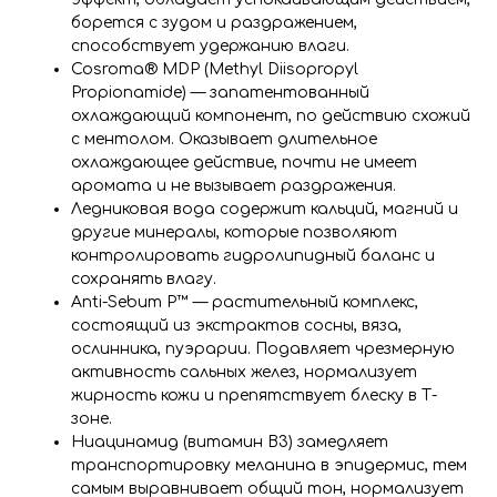
борется с зудом и раздражением,
способствует удержанию влаги.
Cosroma® MDP (Methyl Diisopropyl
Propionamide) — запатентованный
охлаждающий компонент, по действию схожий
с ментолом. Оказывает длительное
охлаждающее действие, почти не имеет
аромата и не вызывает раздражения.
Ледниковая вода содержит кальций, магний и
другие минералы, которые позволяют
контролировать гидролипидный баланс и
сохранять влагу.
Anti-Sebum P™ — растительный комплекс,
состоящий из экстрактов сосны, вяза,
ослинника, пуэрарии. Подавляет чрезмерную
активность сальных желез, нормализует
жирность кожи и препятствует блеску в Т-
зоне.
Ниацинамид (витамин B3) замедляет
транспортировку меланина в эпидермис, тем
самым выравнивает общий тон, нормализует