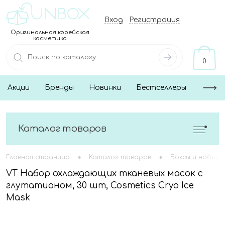
Вход
Регистрация
Оригинальная корейская
косметика
0
Акции
Бренды
Новинки
Бестселлеры
Каталог товаров
•
•
Главная страница
Каталог товаров
Боксы и наборы
VT Набор охлаждающих тканевых масок с
глутатионом, 30 шт, Cosmetics Cryo Ice
Mask