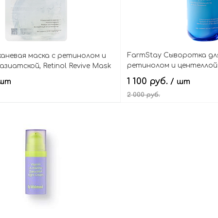
FarmStay Сыворотка для
каневая маска с ретинолом и
ретинолом и центеллой
зиатской, Retinol Revive Mask
Retinol Revive Serum
1 100 руб.
 шт
/ шт
2 000 руб.
В корзину
В кор