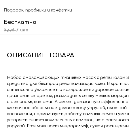
Подарок, пробники и конфетки
Бесплатно
/ шт
0 руб.
Выбрать подарок
ОПИСАНИЕ ТОВАРА
Набор омолаживающих тканевых масок с ретинолом Some
средства для быстрой ревитализации кожи. В кратчай
интенсивно увлажняет и возвращает здоровое сияние
признаков старения, разгладить сетку мелких морщи
и ретиналь, витамин A имеет доказанную эффективно
клеточное обновление, делает кожу упругой, плотно
воспаления, нормализует работу сальных желёз и уме
ускоряет синтез коллагеновых волокон, что повышает
упругой. Разглаживает микрорельеф, сужая расширенн