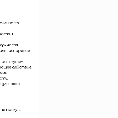
усиливает
ность и
верхности
щает испарение
тает путем
ающее действие.
ными
сть.
родлевают
те маску с