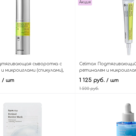
Акция
одтягивающая сыворотка с
Celimax Подтягивающий
и микроиглами (спикулами),
ретиналем и микроиглам
Retinol Shot Tightening Serum
The Vita-A Retinal Shot T
.
1 125 руб.
/ шт
/ шт
1 500 руб.
В корзину
В кор