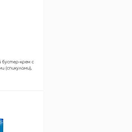
 бустер-крем с
и (спикулами),
ightening Booster
зину