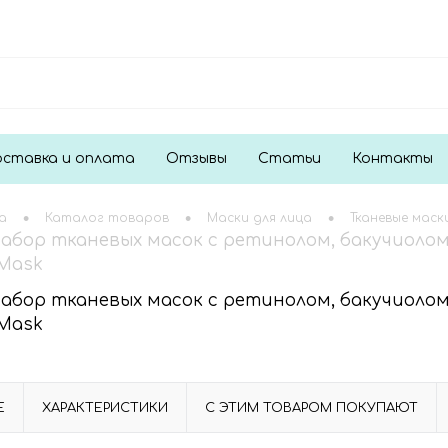
ставка и оплата
Отзывы
Статьи
Контакты
•
•
•
а
Каталог товаров
Маски для лица
Тканевые маск
Набор тканевых масок с ретинолом, бакучиолом 
 Mask
Набор тканевых масок с ретинолом, бакучиолом 
 Mask
Е
ХАРАКТЕРИСТИКИ
С ЭТИМ ТОВАРОМ ПОКУПАЮТ