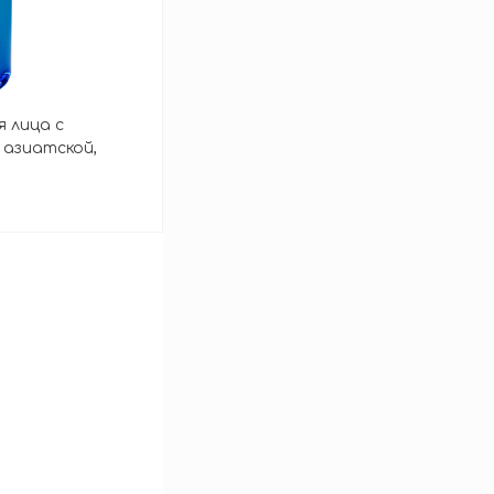
 лица с
 азиатской,
зину