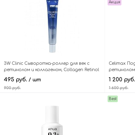
Акция
3W Clinic Сыворотка-роллер для век с
Celimax П
ретинолом и коллагеном, Collagen Retinol
ретинолом 
Ball Eye Serum
The Vita-A 
495 руб.
1 200 руб
/ шт
900 руб.
1 600 руб.
Best
В корзину