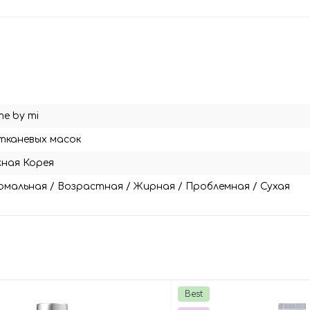
e by mi
тканевых масок
ная Корея
рмальная
/
Возрастная
/
Жирная
/
Проблемная
/
Сухая
Best