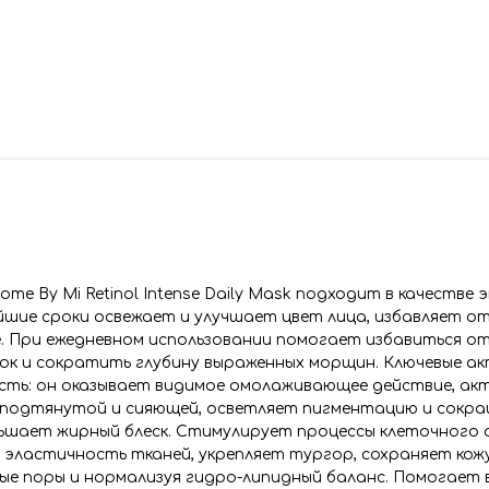
 By Mi Retinol Intense Daily Mask подходит в качестве э
шие сроки освежает и улучшает цвет лица, избавляет от
. При ежедневном использовании помогает избавиться от
нок и сократить глубину выраженных морщин. Ключевые а
сть: он оказывает видимое омолаживающее действие, ак
й, подтянутой и сияющей, осветляет пигментацию и сокр
ньшает жирный блеск. Стимулирует процессы клеточного 
 эластичность тканей, укрепляет тургор, сохраняет кож
ые поры и нормализуя гидро-липидный баланс. Помогает в