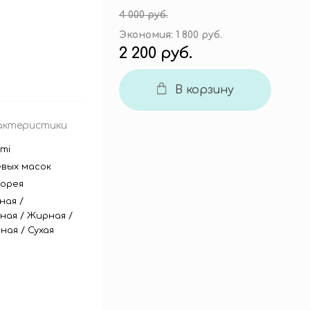
4 000 руб.
Экономия:
1 800 руб.
2 200 руб.
В корзину
актеристики
mi
евых масок
орея
ная
/
ная
/
Жирная
/
ная
/
Сухая