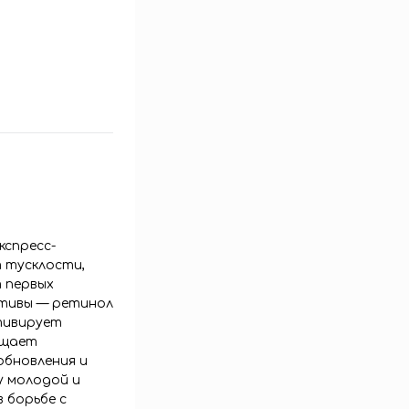
кспресс-
 тусклости,
 первых
ктивы — ретинол
тивирует
ащает
обновления и
у молодой и
 борьбе с