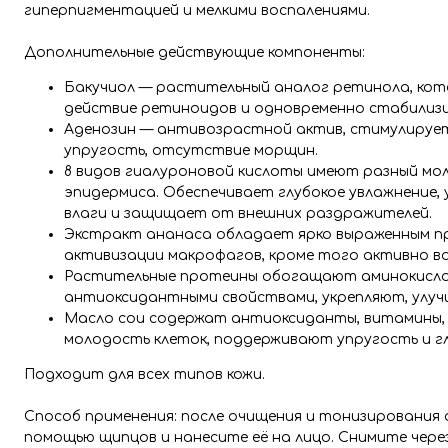
гиперпигментацией и мелкими воспалениями.
Дополнительные действующие компоненты:
Бакучиол — растительный аналог ретинола, кот
действие ретиноидов и одновременно стабилизи
Аденозин — антивозрастной актив, стимулирует
упругость, отсутствие морщин.
8 видов гиалуроновой кислоты имеют разный мол
эпидермиса. Обеспечивает глубокое увлажнение
влаги и защищает от внешних раздражителей.
Экстракт ананаса обладает ярко выраженным 
активизации макрофагов, кроме того активно в
Растительные протеины обогащают аминокисло
антиоксидантными свойствами, укрепляют, улуч
Масло сои содержат антиоксиданты, витамины, 
молодость клеток, поддерживают упругость и г
Подходит для всех типов кожи.
Способ применения: после очищения и тонизирования 
помощью щипцов и нанесите её на лицо. Снимите через