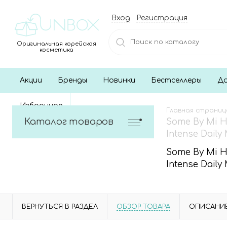
Вход
Регистрация
Оригинальная корейская
косметика
Акции
Бренды
Новинки
Бестселлеры
До
Избранное
Главная страниц
Каталог товаров
Some By Mi 
Intense Daily
Some By Mi 
Intense Daily
ВЕРНУТЬСЯ В РАЗДЕЛ
ОБЗОР ТОВАРА
ОПИСАНИ