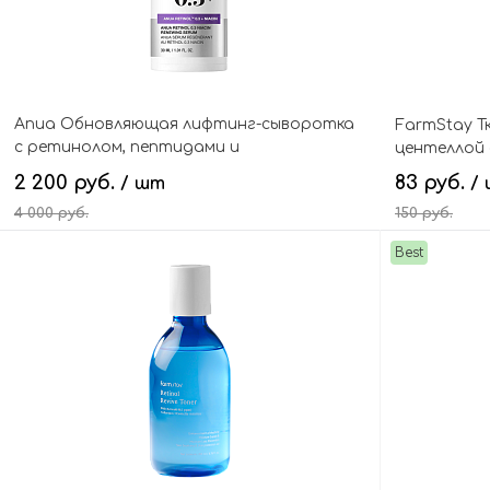
Anua Обновляющая лифтинг-сыворотка
FarmStay Т
с ретинолом, пептидами и
центеллой а
ниацинамидом, Nano Retinol 0,3% + Niacin
2 200 руб.
83 руб.
/ шт
/
Renewing Serum
4 000 руб.
150 руб.
Best
В корзину