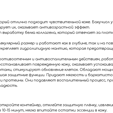
орый отлично подходит чувствительной коже. Бакучиол 
рует их, оказывает антивозрастной эффект.
 выработку белка коллагена, который отвечает за плот
екулярный размер и работают как в глубине, так и на по
, укрепляет гидролипидную мантию, которая предотвра
противоотечным и антивоспалительным действием, рабо
осстанавливает поврежденную кожу, оказывает успокаив
тами, стимулируют обновление клеток. Обладают мощ
шая защитные функции. Придают мягкость и бархатисто
и протеины. Они подавляют воспалительный процесс, п
ладкость.
откройте контейнер, отклейте защитную плёнку, извлеки
 10-15 минут, мягко впитайте остатки эссенции в кожу.