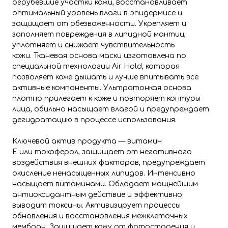
огрубевшие участки кожи, восстанавливает
оптимальный уровень влаги в эпидермисе и
защищает от обезвоженности. Укрепляет и
заполняет повреждения в липидной мантии,
уплотняет и снижает чувствительность
кожи. Тканевая основа маски изготовлена по
специальной технологии Air Hold, которая
позволяет коже дышать и лучше впитывать все
активные компоненты. Ультратонкая основа
плотно прилегает к коже и повторяет контуры
лица, обильно насыщает влагой и предупреждает
дегидратацию в процессе использования.
Ключевой актив продукта — витамин
Е или токоферол, защищает от негативного
воздействия внешних факторов, предупреждает
окисление ненасыщенных липидов. Интенсивно
насыщает витаминами. Обладает мощнейшим
антиоксидантным действие и эффективно
выводит токсины. Активизирует процессы
обновления и восстановления межклеточных
мембран. Защищает кожу от фотостарения и