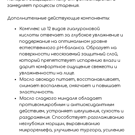
замедляет процессы старения.
Дополнительные действующие компоненты:
Комплекс из 12 видов гиалуроновой
кислоты отвечает за глубокое увлажнение и
поддержание на оптимальном уровне
естественного pH-баланса. Образует на
поверхности неосязаемый защитный слой,
который препятствует испарению влаги и
дарит комфортное ощущение свежести и
увлажненности на лице.
Масло авокадо питает, восстанавливает,
снимает воспаление, смягчает и повышает
эластичность.
Масло сладкого миндаля обладает
противомикробным и антиоксидантным
действием, устраняет шелушения, сухость и
раздражения. Способствует разглаживанию
неглубоких морщин, выравниванию
микрорельефа, улучшению тургора, усилению