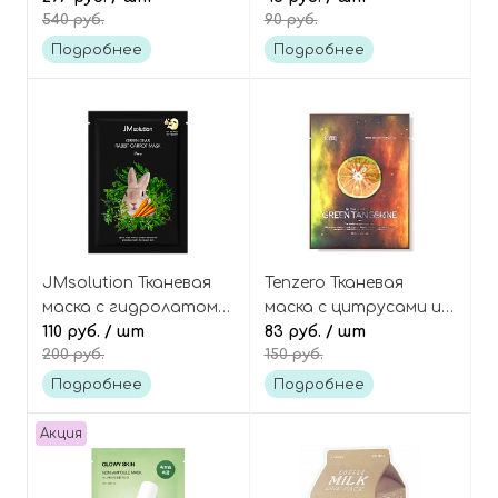
540 руб.
90 руб.
сияния кожи, Peach
Fresh To Go Tomato
70% Niacin Serum Mask
Mask Sheet
Подробнее
Подробнее
JMsolution Тканевая
Tenzero Тканевая
маска с гидролатом
маска с цитрусами и
моркови и травами
110 руб.
/ шт
витамином С, Glow
83 руб.
/ шт
200 руб.
150 руб.
Green Dear Rabbit
Ampoule Green
Carrot Mask
Tangerine Mask
Подробнее
Подробнее
Акция