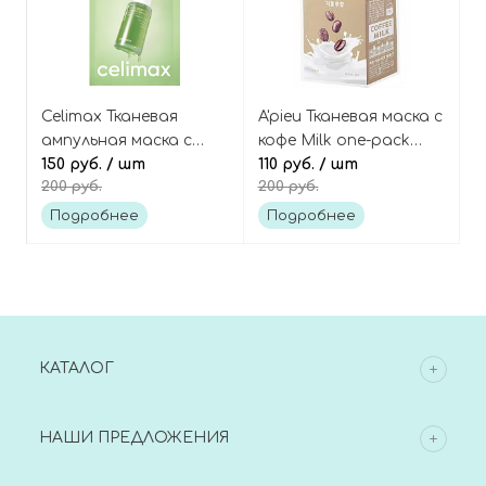
Celimax Тканевая
A'pieu Тканевая маска с
ампульная маска с
кофе Milk one-pack
экстрактом нони и
150 руб.
/ шт
coffee
110 руб.
/ шт
200 руб.
200 руб.
церамидами, The real
noni energy ampoule
Подробнее
Подробнее
mask
КАТАЛОГ
НАШИ ПРЕДЛОЖЕНИЯ