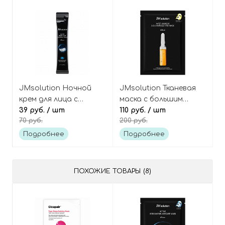
JMsolution Ночной
JMsolution Тканевая
крем для лица с
маска с большим
ласточкиным гнездом
39 руб.
/ шт
витаминным
110 руб.
/ шт
70 руб.
200 руб.
(в саше) Active Bird
комплексом Water
Nest Sleeping Cream
Luminous S.O.S.
Подробнее
Подробнее
Prime
Ampoule Vita Mask
ПОХОЖИЕ ТОВАРЫ (8)