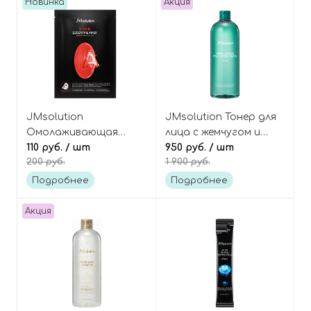
Новинка
Акция
JMsolution
JMsolution Тонер для
Омолаживающая
лица с жемчугом и
тканевая маска с
110 руб.
/ шт
морским коллагеном
950 руб.
/ шт
200 руб.
1 900 руб.
ретинолом и
(600 мл), Marine
пептидами, V Skin
Luminous Pearl Deep
Подробнее
Подробнее
Essential Mask
Moisture Toner
Акция