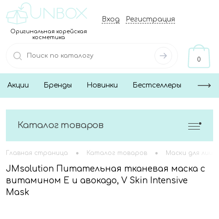
Вход
Регистрация
Оригинальная корейская
косметика
0
Акции
Бренды
Новинки
Бестселлеры
Каталог товаров
•
•
Главная страница
Каталог товаров
Маски для лица
JMsolution Питательная тканевая маска с
витамином Е и авокадо, V Skin Intensive
Mask