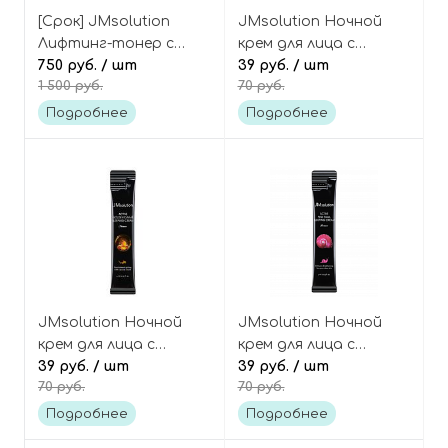
[Срок] JMsolution
JMsolution Ночной
Лифтинг-тонер с
крем для лица с
золотом, пептидами
750 руб.
/ шт
медузой (в саше),
39 руб.
/ шт
1 500 руб.
70 руб.
и витамином С (600
Active Jellyfish Sleeping
мл), Prime Gold Toner
Cream Prime
Подробнее
Подробнее
XL
JMsolution Ночной
JMsolution Ночной
крем для лица с
крем для лица с
золотом и икрой (в
39 руб.
/ шт
муцином улитки (в
39 руб.
/ шт
70 руб.
70 руб.
саше), Active Golden
саше) Active Pink Snail
Caviar Sleeping Cream
Sleeping Cream Prime
Подробнее
Подробнее
Prime