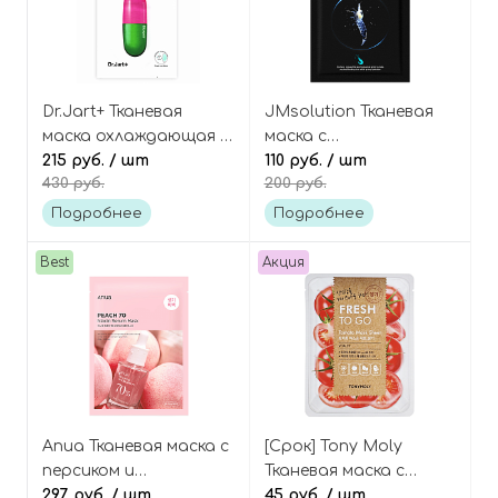
Dr.Jart+ Тканевая
JMsolution Тканевая
маска охлаждающая с
маска с
центеллой азиатской
215 руб.
/ шт
астаксантином Active
110 руб.
/ шт
430 руб.
200 руб.
Cicapair tiger grass
asthaxanthin age care
calming mask
mask prime
Подробнее
Подробнее
Best
Акция
Anua Тканевая маска с
[Срок] Tony Moly
персиком и
Тканевая маска с
ниацинамидом для
297 руб.
/ шт
экстрактом томата,
45 руб.
/ шт