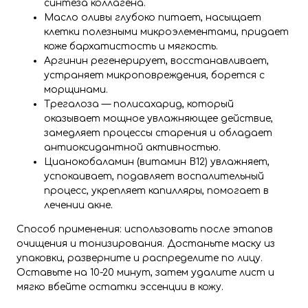
синтеза коллагена.
Масло оливы глубоко питает, насыщает
клетки полезными микроэлементами, придает
коже бархатистость и мягкость.
Аргинин регенерирует, восстанавливает,
устраняет микроповреждения, борется с
морщинами.
Трегалоза — полисахарид, который
оказывает мощное увлажняющее действие,
замедляет процессы старения и обладает
антиоксидантной активностью.
Цианокобаламин (витамин B12) увлажняет,
успокаивает, подавляет воспалительный
процесс, укрепляет капилляры, помогает в
лечении акне.
Способ применения: использовать после этапов
очищения и тонизирования. Достаньте маску из
упаковки, разверните и распределите по лицу.
Оставьте на 10-20 минут, затем удалите лист и
мягко вбейте остатки эссенции в кожу.