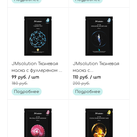
JMsolution Тканевая
JMsolution Тканевая
маска с фуллереном и
маска с
пептидами Glory
99 руб.
/ шт
астаксантином Active
110 руб.
/ шт
180 руб.
200 руб.
aqua fullerene mask
asthaxanthin age care
deluxe
mask prime
Подробнее
Подробнее