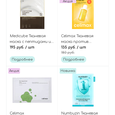
Акция
Medicube Тканевая
Celimax Тканевая
маска с пептидами и
маска против
ниацинамидом для
195 руб.
/ шт
пигментации и пост-
135 руб.
/ шт
180 руб.
сияния кожи, Deep
акне с ниацинамидом,
Peptide Radiance Mask
Pore+dark spot
Подробнее
Подробнее
brightening serum
mask
Акция
Новинка
Celimax
Numbuzin Тканевая