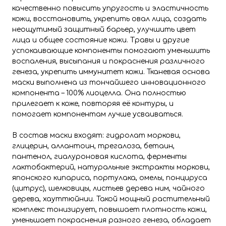
качественно повысить упругость и эластичность
кожи, восстановить, укрепить овал лица, создать
неощутимый защитный барьер, улучшить цвет
лица и общее состояние кожи. Травы и другие
успокаивающие компоненты помогают уменьшить
воспаления, высыпания и покраснения различного
генеза, укрепить иммунитет кожи. Тканевая основа
маски выполнена из тончайшего инновационного
компонента – 100% лиоцелла. Она полностью
прилегает к коже, повторяя её контуры, и
помогает компонентам лучше усваиваться.
В состав маски входят: гидролат моркови,
глицерин, аллантоин, трегалоза, бетаин,
пантенол, гиалуроновая кислота, ферменты
лактобактерий, натуральные экстракты моркови,
японского кипариса, портулака, омелы, понцируса
(цитрус), шелковицы, листьев дерева ним, чайного
дерева, хауттюйнии. Такой мощный растительный
комплекс тонизирует, повышает плотность кожи,
уменьшает покраснения разного генеза, обладает