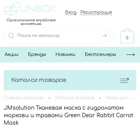
Вход
Регистрация
Оригинальная корейская
косметика
0
Акции
Бренды
Новинки
Бестселлеры
Каталог товаров
•
•
Главная страница
Каталог товаров
Маски для лица
JMsolution Тканевая маска с гидролатом
моркови и травами Green Dear Rabbit Carrot
Mask