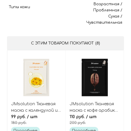
Возрастная
/
Типы кожи
Проблемная
/
Сухая
/
Чувствительная
С ЭТИМ ТОВАРОМ ПОКУПАЮТ (8)
JMsolution Тканевая
JMsolution Тканевая
маска с календулой и
маска с кофе арабика
пробиотиками
99 руб.
/ шт
The Natural Coffee
110 руб.
/ шт
180 руб.
200 руб.
Plansynergy Silky Mask
Mask Calming
Calendula
Подробнее
Подробнее