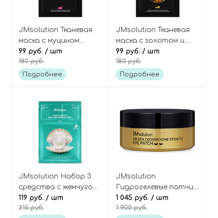
JMsolution Тканевая
JMsolution Тканевая
маска с муцином
маска с золотом и
улитки Active pink
99 руб.
/ шт
икрой Active Golden
99 руб.
/ шт
180 руб.
180 руб.
snail brightening mask
caviar nourishing mask
prime
Подробнее
Подробнее
JMsolution Набор 3
JMsolution
средства с жемчугом:
Гидрогелевые патчи с
эссенция, тканевая
119 руб.
/ шт
золотым коконом
1 045 руб.
/ шт
215 руб.
1 900 руб.
маска и крем Marine
шелкопряда Golden