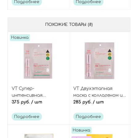
Luminous Pearl Deep
cocoon home esthetic
Подробнее
Подробнее
Moisture Mask Pearl
eye patch
ПОХОЖИЕ ТОВАРЫ (8)
Новинка
VT Супер-
VT Двухэтапная
интенсивная
маска с коллагеном и
двухэтапная маска с
375 руб.
/ шт
микроиглами,
285 руб.
/ шт
коллагеном и
Cosmetics Collagen
микроиглами,
Reedle Shot 100 2step
Подробнее
Подробнее
Cosmetics Collagen
Mask
Reedle Shot 700 2step
Новинка
Mask