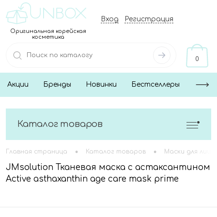
Вход
Регистрация
Оригинальная корейская
косметика
0
Акции
Бренды
Новинки
Бестселлеры
Каталог товаров
•
•
Главная страница
Каталог товаров
Маски для лица
JMsolution Тканевая маска с астаксантином
Active asthaxanthin age care mask prime