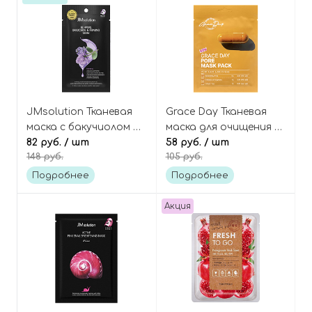
JMsolution Тканевая
Grace Day Тканевая
маска с бакучиолом и
маска для очищения и
пептидами, Be Nature
82 руб.
/ шт
сужения пор с
58 руб.
/ шт
148 руб.
105 руб.
Bakuchiol & Firming
кислотами Pore Mask
Mask
Pack
Подробнее
Подробнее
Акция