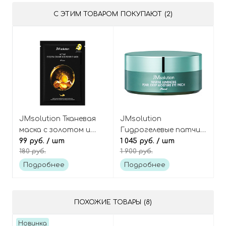
С ЭТИМ ТОВАРОМ ПОКУПАЮТ (2)
JMsolution Тканевая
JMsolution
маска с золотом и
Гидрогелевые патчи с
икрой Active Golden
99 руб.
/ шт
жемчугом Marine
1 045 руб.
/ шт
180 руб.
1 900 руб.
caviar nourishing mask
luminous pearl deep
moisture eye patch
Подробнее
Подробнее
ПОХОЖИЕ ТОВАРЫ (8)
Новинка