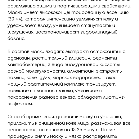
разглаживающими и подтягивающими свойствами.
Маска имеет высококонцентрированную эссенцию
(30 мл), которая интенсивно увлажняет кожу и
удерживает влагу, уменьшает стянутость и
шелушения, восстанавливает гидролипидный
баланс.
В состав маски входят: экстракт астаксантина,
аденозин, растительный глицерин, ферменты
лактобактерий, 3 вида гиалуроновой кислоты
разной молекулярности, аллантоин, экстракты
полыни, календулы, морских водорослей. Такой
мощный растительный комплекс тонизирует,
повышает плотность кожи, уменьшает
покраснения разного генеза, обладает лифтинг-
эффектом.
Способ применения: достать маску из упаковки,
приложить к очищенной коже лица, разглаживая все
неровности, оставить на 15-25 минут. После
процедуры снять маску и мягко распределить