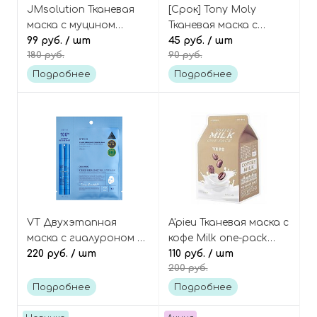
JMsolution Тканевая
[Срок] Tony Moly
маска с муцином
Тканевая маска с
улитки Active pink
99 руб.
/ шт
экстрактом
45 руб.
/ шт
180 руб.
90 руб.
snail brightening mask
граната, Fresh To Go
prime
Pomegranate Mask
Подробнее
Подробнее
Sheet
VT Двухэтапная
A'pieu Тканевая маска с
маска с гиалуроном и
кофе Milk one-pack
микроиглами,
220 руб.
/ шт
coffee
110 руб.
/ шт
200 руб.
Cosmetics Hydrop
Reedle Shot 100hL
Подробнее
Подробнее
2Step Mask