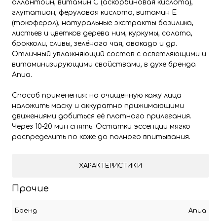
аллантоин, витамин С (аскорбиновая кислота),
глутатион, феруловая кислота, витамин Е
(токоферол), натуральные экстракты базилика,
листьев и цветков дерева ним, куркумы, салата,
брокколи, сливы, зелёного чая, авокадо и др.
Отличный увлажняющий состав с осветляющими и
витаминизирующими свойствами, в духе бренда
Anua.
Способ применения: на очищенную кожу лица
наложить маску и аккуратно прижимающими
движениями добиться её плотного прилегания.
Через 10-20 мин снять. Остатки эссенции мягко
распределить по коже до полного впитывания.
ХАРАКТЕРИСТИКИ
Прочие
Бренд
Anua