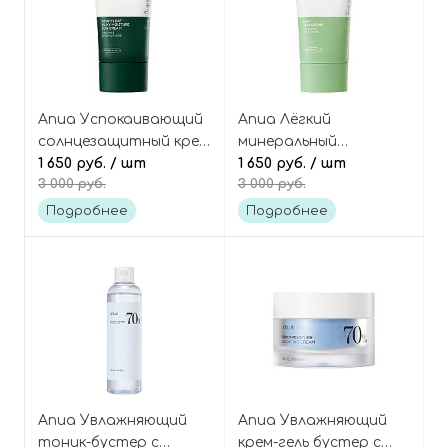
Anua Успокаивающий
Anua Лёгкий
солнцезащитный крем
минеральный
с хауттюйнией,
1 650 руб.
/ шт
солнцезащитный крем
1 650 руб.
/ шт
3 000 руб.
3 000 руб.
Heartleaf Silky Moisture
с травами, Airy Sun
Sun Cream SPF50+
Сream SPF50+ PA++++
Подробнее
Подробнее
PA++++
Anua Увлажняющий
Anua Увлажняющий
тоник-бустер с
крем-гель бустер с