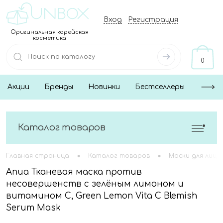
Вход
Регистрация
Оригинальная корейская
косметика
0
Акции
Бренды
Новинки
Бестселлеры
Каталог товаров
•
•
Главная страница
Каталог товаров
Маски для лица
Anua Тканевая маска против
несовершенств с зелёным лимоном и
витамином С, Green Lemon Vita C Blemish
Serum Mask