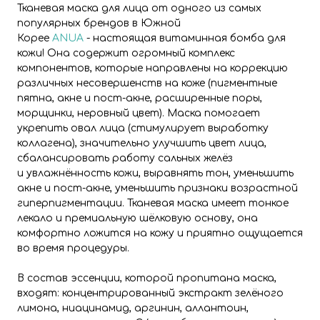
Тканевая маска для лица от одного из самых
популярных брендов в Южной
Корее
ANUA
- настоящая витаминная бомба для
кожи! Она содержит огромный комплекс
компонентов, которые направлены на коррекцию
различных несовершенств на коже (пигментные
пятна, акне и пост-акне, расширенные поры,
морщинки, неровный цвет). Маска помогает
укрепить овал лица (стимулирует выработку
коллагена), значительно улучшить цвет лица,
сбалансировать работу сальных желёз
и увлажнённость кожи, выравнять тон, уменьшить
акне и пост-акне, уменьшить признаки возрастной
гиперпигментации.
Тканевая маска имеет тонкое
лекало и премиальную шёлковую основу, она
комфортно ложится на кожу и приятно ощущается
во время процедуры.
В состав эссенции, которой пропитана маска,
входят: концентрированный экстракт зелёного
лимона, ниацинамид, аргинин, аллантоин,