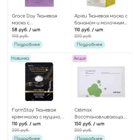
Grace Day Тканевая
A'pieu Тканевая маска с
маска с
бананом и молочными
мадекассосидом
58 руб.
/ шт
протеинами Milk one-
110 руб.
/ шт
105 руб.
200 руб.
восстанавливающая,
pack banana
Skin Repair Mask Pack
Подробнее
Подробнее
Новинка
Акция
FarmStay Тканевая
Celimax
крем-маска с муцином
Восстанавливающая
чёрной улитки и
110 руб.
/ шт
тканевая маска с
150 руб.
/ шт
200 руб.
200 руб.
пептидами, Black
экстрактом плодов
Snail & Peptide9 Perfect
нони, The Real Noni
Подробнее
Подробнее