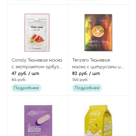
Mask
Consly Тканевая маска
Tenzero Тканевая
с экстрактом арбуза,
маска с цитрусами и
Clear Line Nature Gift
47 руб.
/ шт
витамином С, Glow
83 руб.
/ шт
85 руб.
150 руб.
Watermelon Mask
Ampoule Green
Sheet
Tangerine Mask
Подробнее
Подробнее