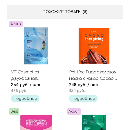
ПОХОЖИЕ ТОВАРЫ (8)
Акция
VT Cosmetics
Petitfee Гидрогелевая
Двухфазная
маска с какао Cacao
гидрогелевая маска с
364 руб.
/ шт
energizing hydrogel
248 руб.
/ шт
485 руб.
450 руб.
гиалуроном и
face mask
микроиглами
Подробнее
Подробнее
(спикулами), Hydrop
HL Reedle Shot 100
Best
Акция
2Step Hydrogel Mask