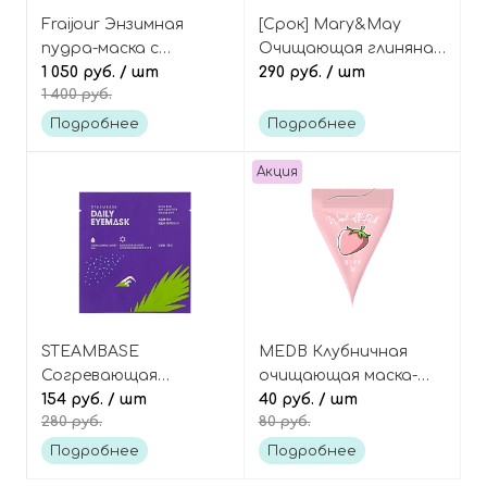
Fraijour Энзимная
[Срок] Mary&May
пудра-маска с
Очищающая глиняная
полынью и
1 050 руб.
/ шт
маска с лимоном и
290 руб.
/ шт
1 400 руб.
мадекассосидом,
ниацинамидом (мини)
Original Wormwood
Lemon Niacinamide
Подробнее
Подробнее
Enzyme Cleansing Pack
Glow Wash Off Pack
Mini
Акция
STEAMBASE
MEDB Клубничная
Согревающая
очищающая маска-
паровая маска для
154 руб.
/ шт
суфле с глиной
40 руб.
/ шт
280 руб.
80 руб.
глаз «Лаванда» Daily
(пирамидка)
Eye Mask Lavender
Strawberry Milk Wash
Подробнее
Подробнее
Blue Water
Off Pack