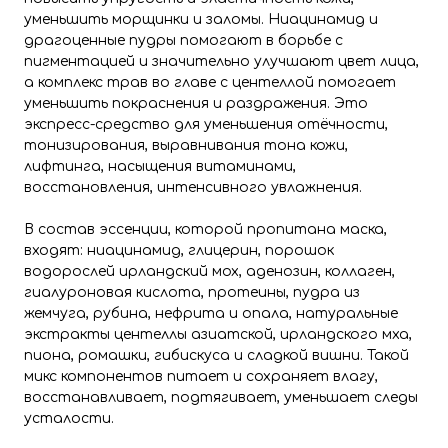
уменьшить морщинки и заломы. Ниацинамид и
драгоценные пудры помогают в борьбе с
пигментацией и значительно улучшают цвет лица,
а комплекс трав во главе с центеллой помогает
уменьшить покраснения и раздражения. Это
экспресс-средство для уменьшения отёчности,
тонизирования, выравнивания тона кожи,
лифтинга, насыщения витаминами,
восстановления, интенсивного увлажнения.
В состав эссенции, которой пропитана маска,
входят: ниацинамид, глицерин, порошок
водорослей ирландский мох, аденозин, коллаген,
гиалуроновая кислота, протеины, пудра из
жемчуга, рубина, нефрита и опала, натуральные
экстракты центеллы азиатской, ирландского мха,
пиона, ромашки, гибискуса и сладкой вишни. Такой
микс компонентов питает и сохраняет влагу,
восстанавливает, подтягивает, уменьшает следы
усталости.