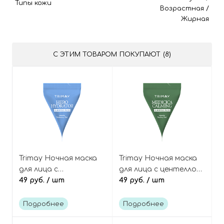
Типы кожи
Возрастная
/
Жирная
С ЭТИМ ТОВАРОМ ПОКУПАЮТ (8)
Trimay Ночная маска
Trimay Ночная маска
для лица с
для лица с центеллой
гиалуроновой
49 руб.
/ шт
и алоэ вера
49 руб.
/ шт
кислотой и бета-
(пирамидка), Medicica
глюканом (пирамидка),
Calming Sleeping Pack
Подробнее
Подробнее
Hero Hydrator Sleeping