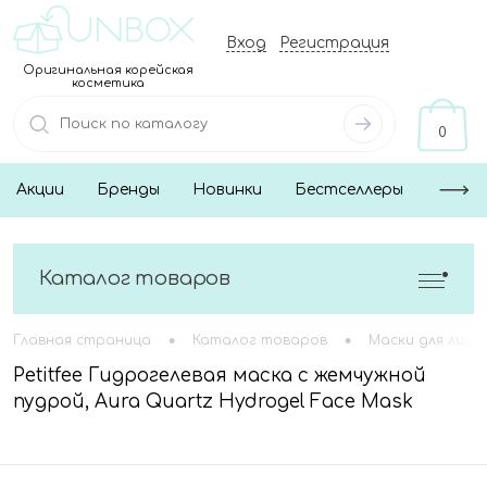
Вход
Регистрация
Оригинальная корейская
косметика
0
Акции
Бренды
Новинки
Бестселлеры
Каталог товаров
•
•
Главная страница
Каталог товаров
Маски для лица
Petitfee Гидрогелевая маска с жемчужной
пудрой, Aura Quartz Hydrogel Face Mask