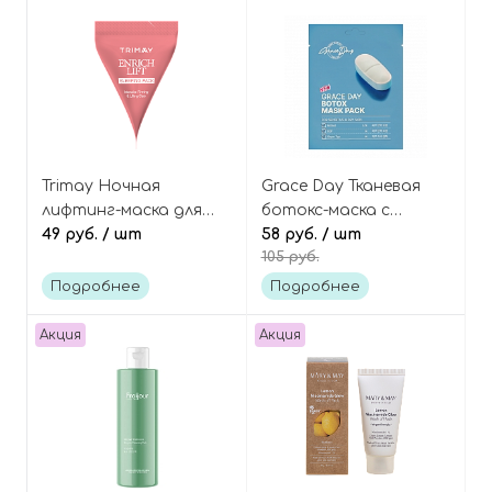
Pack
Trimay Ночная
Grace Day Тканевая
лифтинг-маска для
ботокс-маска с
лица с бакучиолом и
49 руб.
/ шт
ретинолом, Botox
58 руб.
/ шт
105 руб.
скваланом
Mask Pack
(пирамидка), Enrich Lift
Подробнее
Подробнее
Sleeping Pack
Акция
Акция