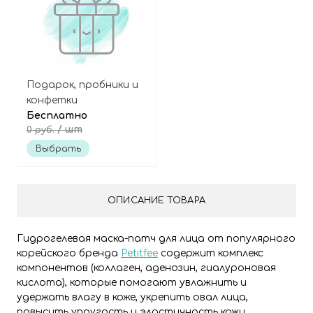
Подарок, пробники и
конфетки
Бесплатно
/ шт
0 руб.
Выбрать
ОПИСАНИЕ ТОВАРА
Гидрогелевая маска-патч для лица от популярного
корейского бренда
Petitfee
содержит комплекс
компонентов (коллаген, аденозин, гиалуроновая
кислота), которые помогают увлажнить и
удержать влагу в коже, укрепить овал лица,
повысить упругость и эластичность кожи,