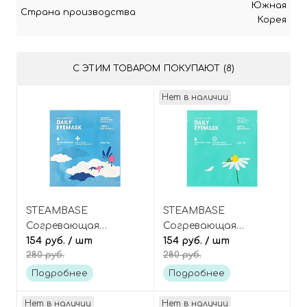
Южная
Страна производства
Корея
С ЭТИМ ТОВАРОМ ПОКУПАЮТ (8)
Нет в наличии
STEAMBASE
STEAMBASE
Согревающая
Согревающая
паровая маска для
154 руб.
/ шт
паровая маска для
154 руб.
/ шт
280 руб.
280 руб.
глаз «Пушистое
глаз «Ромашка» Daily
облако» Daily Eye
Eye Mask Camomile
Подробнее
Подробнее
Mask Fleecy Cloud
Crown
Нет в наличии
Нет в наличии