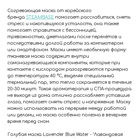
Согревающая маска от корейского
бренда
STEAMBASE
помогает расслабиться, снять
стресс и накопившуюся усталость, она также
помогает справиться с бессонницей,
тревожностью, джетлагами после перелётов и
последствиями долгой работы за компьютером
или смартфоном. Маски имеют необычную форму:
тканевая маска содержит внутри
самонагревающиеся компоненты, которые при
контакте с кислородом разогреваются примерно
до температуры 40 °C, выделяя специальный
термальный пар, это тепло сохраняется в течение
20-30 минут. Такая ароматерапия и СПА-процедура
не выходя из дома отлично расслабляет уставшие
глаза, помогает снять стресс и напряжение. Маску
можно использовать на перерыве между работой
или делами, но маска особенно полезна в вечернее
время перед сном.
Голубая маска Lavender Blue Water - "Лавандовая