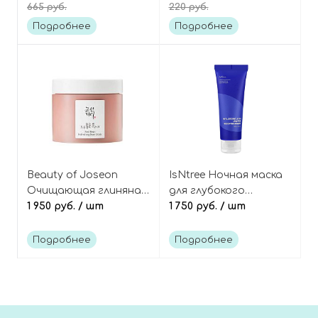
665 руб.
220 руб.
Pore Melting Gel Mask
honey
Подробнее
Подробнее
Beauty of Joseon
IsNtree Ночная маска
Очищающая глиняная
для глубокого
маска-скраб с красной
1 950 руб.
/ шт
увлажнения кожи с
1 750 руб.
/ шт
фасолью и клубникой,
гиалуроном,
Red Bean Refreshing
Hyaluronic Acid Water
Подробнее
Подробнее
Pore Mask
Sleeping Mask