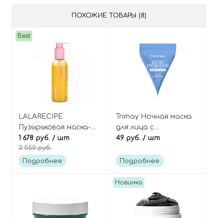
ПОХОЖИЕ ТОВАРЫ (8)
Best
LALARECIPE
Trimay Ночная маска
Пузырьковая маска-
для лица с
пенка для очищения
1 678 руб.
/ шт
гиалуроновой
49 руб.
/ шт
3 050 руб.
кожи с цитрусом юдзу
кислотой и бета-
и кислотами, Yuzu Self
глюканом (пирамидка),
Подробнее
Подробнее
Foaming 3in1 Peel
Hero Hydrator Sleeping
Cleanser
Pack
Новинка