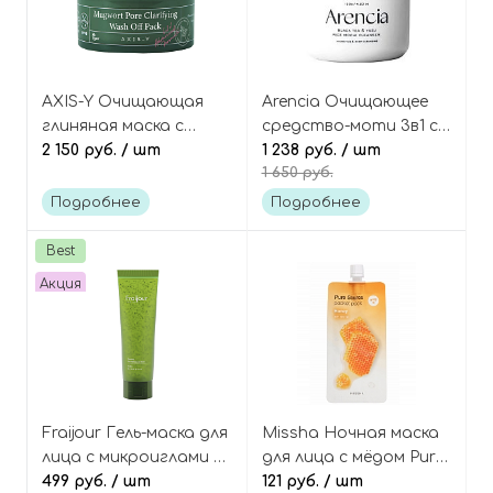
AXIS-Y Очищающая
Arencia Очищающее
глиняная маска с
средство-моти 3в1 с
артишоком и
2 150 руб.
/ шт
чёрным чаем и
1 238 руб.
/ шт
1 650 руб.
полынью, Mugwort
цитрусом юдзу, Black
Pore Clarifying Wash
Tea & Yuzu Rice Mochi
Подробнее
Подробнее
Off Pack
Cleanser
Best
Акция
Fraijour Гель-маска для
Missha Ночная маска
лица с микроиглами и
для лица с мёдом Pure
травами, Heartleaf
499 руб.
/ шт
source pocket pack
121 руб.
/ шт