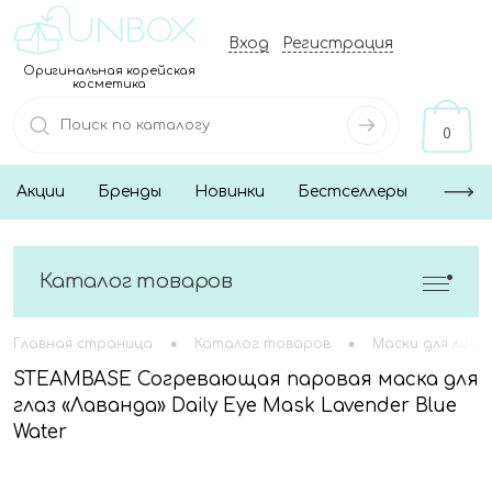
Вход
Регистрация
Оригинальная корейская
косметика
0
Акции
Бренды
Новинки
Бестселлеры
Каталог товаров
•
•
Главная страница
Каталог товаров
Маски для лица
STEAMBASE Согревающая паровая маска для
глаз «Лаванда» Daily Eye Mask Lavender Blue
Water