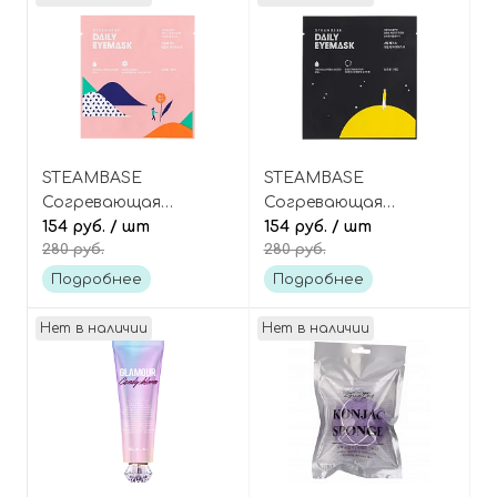
STEAMBASE
STEAMBASE
Согревающая
Согревающая
паровая маска для
154 руб.
/ шт
паровая маска для
154 руб.
/ шт
280 руб.
280 руб.
глаз «Розовый сад»
глаз «Спокойной
Daily Eye Mask Rose
ночи» Daily Eye mask
Подробнее
Подробнее
Garden
Silent Night Air
Нет в наличии
Нет в наличии