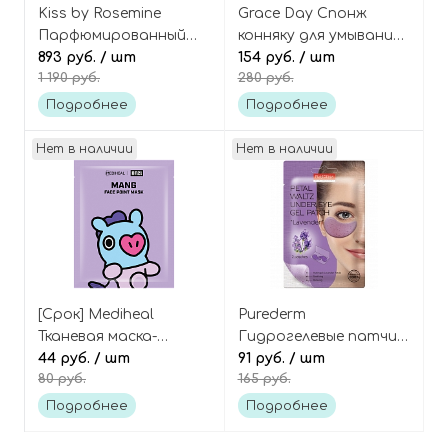
Kiss by Rosemine
Grace Day Спонж
Парфюмированный
конняку для умывания
крем для тела
893 руб.
/ шт
(цвета в
154 руб.
/ шт
1 190 руб.
280 руб.
«Карамельно-
ассортименте) Konjac
цветочный» Fragrance
sponge
Подробнее
Подробнее
Cream – Candy Bloom
Нет в наличии
Нет в наличии
[Срок] Mediheal
Purederm
Тканевая маска-
Гидрогелевые патчи с
стикеры с лавандой
44 руб.
/ шт
лепестками лаванды 1
91 руб.
/ шт
80 руб.
165 руб.
«Манг» BT21 Mang
пара Petal waltz under
face point mask
eye gel patch ‘lavender’
Подробнее
Подробнее