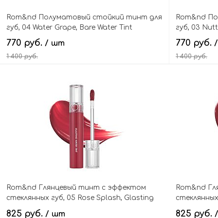
Rom&nd Полуматовый стойкий тинт для
Rom&nd По
губ, 04 Water Grape, Bare Water Tint
губ, 03 Nut
770 руб.
770 руб.
/ шт
1 400 руб.
1 400 руб.
В корзину
Rom&nd Глянцевый тинт с эффектом
Rom&nd Гл
стеклянных губ, 05 Rose Splash, Glasting
стеклянных г
Water Tint
Tint
825 руб.
825 руб.
/ шт