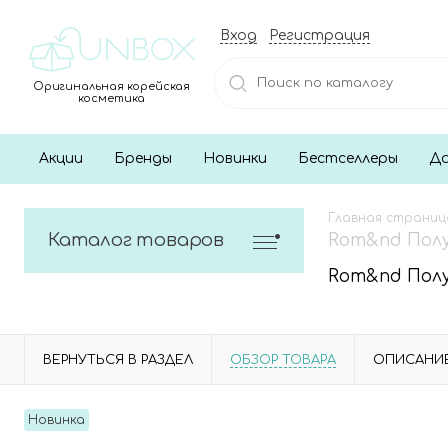
Вход
Регистрация
Оригинальная корейская
косметика
Акции
Бренды
Новинки
Бестселлеры
До
Главная страниц
Каталог товаров
Rom&nd Полум
Rom&nd Полум
ВЕРНУТЬСЯ В РАЗДЕЛ
ОБЗОР ТОВАРА
ОПИСАНИ
Новинка