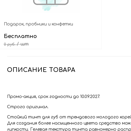
Подарок, пробники и конфетки
Бесплатно
/ шт
0 руб.
Выбрать подарок
ОПИСАНИЕ ТОВАРА
Промо-акция, срок годности до 10.09.2027.
Строго оригинал.
Стойкий тинт для губ от трендового молодого коре
Для создания более насыщенного цвета средство можн
липкости. Гелевая текстура тинта равномерно распре