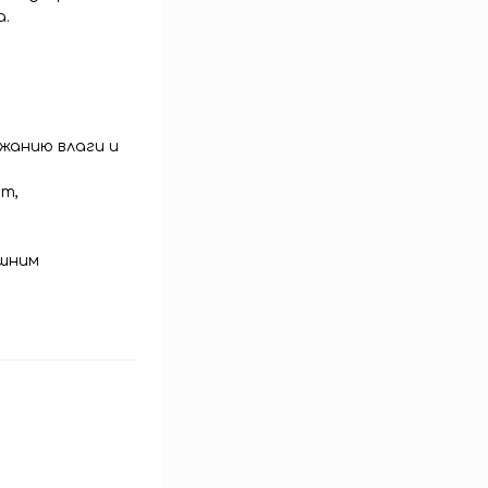
а.
жанию влаги и
т,
ешним