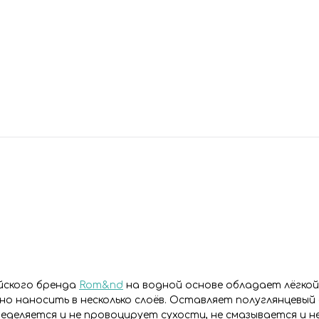
йского бренда
Rom&nd
на водной основе обладает лёгкой
о наносить в несколько слоёв. Оставляет полуглянцевый
деляется и не провоцирует сухости, не смазывается и н