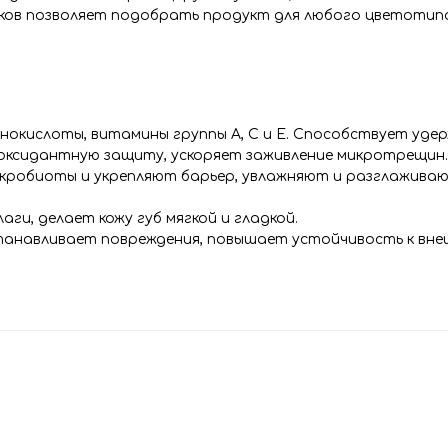
ков позволяет подобрать продукт для любого цветотип
окислоты, витамины группы A, C и Е. Способствует удер
ксидантную защиту, ускоряет заживление микротрещин.
робиоты и укрепляют барьер, увлажняют и разглаживаю
и, делает кожу губ мягкой и гладкой.
танавливает повреждения, повышает устойчивость к вн