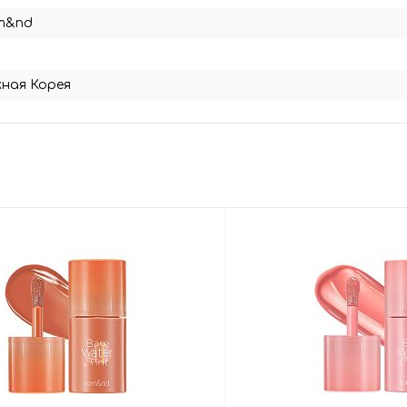
m&nd
ная Корея