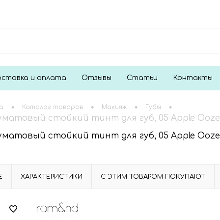
ставка и оплата
Отзывы
Статьи
Контакты
•
•
•
•
а
Каталог товаров
Макияж
Губы
атовый стойкий тинт для губ, 05 Apple Ooze, 
атовый стойкий тинт для губ, 05 Apple Ooze, 
Е
ХАРАКТЕРИСТИКИ
С ЭТИМ ТОВАРОМ ПОКУПАЮТ