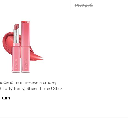
1 800 руб.
В корзину
В кор
йкий тинт-желе в стике,
Taffy Berry, Sheer Tinted Stick
/ шт
В корзину