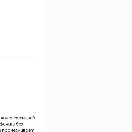
 консистенцией.
 финиш без
е подчёркивает