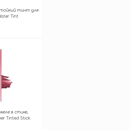
тойкий тинт для
Water Tint
зину
еле в стике,
er Tinted Stick