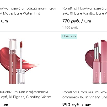
луматовый стойкий тинт для
Rom&nd Полуматовый с
ty Move, Bare Water Tint
губ, 01 Bare Vanilla, Bare 
770 руб.
/ шт
/ шт
1 400 руб.
Новинка
В корзину
В кор
янцевый тинт с эффектом
Rom&nd Стойкий тинт-ж
уб, 16 Figrise, Glasting Water
оттенок 06 In Vinery, She
990 руб.
/ шт
/ шт