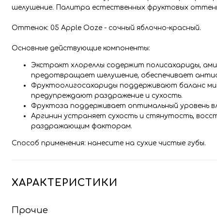
шелушение. Палитра естественных фруктовых оттен
Оттенок:
05 Apple Ooze - сочный яблочно-красный.
Основные действующие компоненты:
Экстракт хлореллы содержит полисахариды, амин
предотвращает шелушение, обеспечивает антио
Фруктоолигосахариды поддерживают баланс мик
предупреждают раздражение и сухость.
Фруктоза поддерживает оптимальный уровень влаг
Аргинин устраняет сухость и стянутость, восс
раздражающим факторам.
Способ применения: нанесите на сухие чистые губы.
ХАРАКТЕРИСТИКИ
Прочие