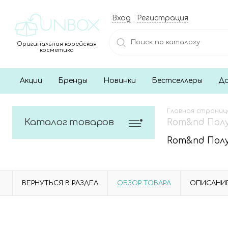
Вход
Регистрация
Оригинальная корейская
косметика
Акции
Бренды
Новинки
Бестселлеры
До
Главная страниц
Каталог товаров
Rom&nd Полум
Rom&nd Полум
ВЕРНУТЬСЯ В РАЗДЕЛ
ОБЗОР ТОВАРА
ОПИСАНИ