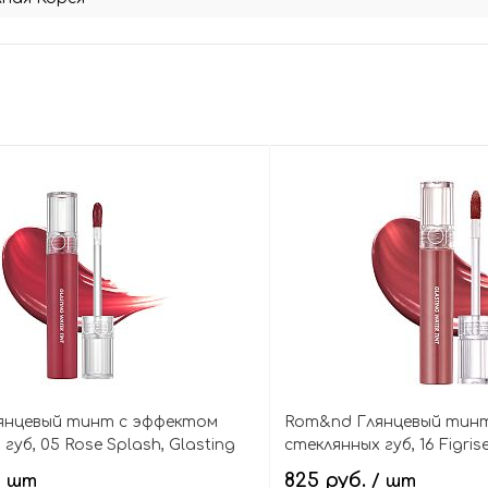
янцевый тинт с эффектом
Rom&nd Глянцевый тин
губ, 05 Rose Splash, Glasting
стеклянных губ, 16 Figrise
Tint
825 руб.
/ шт
/ шт