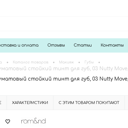
ставка и оплата
Отзывы
Статьи
Контакты
•
•
•
•
а
Каталог товаров
Макияж
Губы
атовый стойкий тинт для губ, 03 Nutty Move, B
атовый стойкий тинт для губ, 03 Nutty Move, B
Е
ХАРАКТЕРИСТИКИ
С ЭТИМ ТОВАРОМ ПОКУПАЮТ