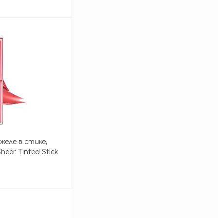
зину
еле в стике,
heer Tinted Stick
зину