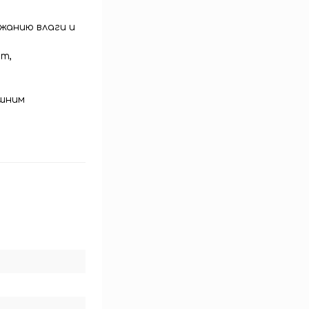
жанию влаги и
т,
ешним