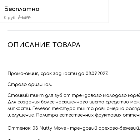
Бесплатно
/ шт
0 руб.
Выбрать подарок
ОПИСАНИЕ ТОВАРА
Промо-акция, срок годности до 08.09.2027.
Строго оригинал.
Стойкий тинт для губ от трендового молодого коре
Для создания более насыщенного цвета средство можн
липкости. Гелевая текстура тинта равномерно распре
шелушение. Палитра естественных фруктовых оттен
Оттенок: 03 Nutty Move - трендовый орехово-бежевый.