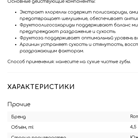
Основные действующие компоненты:
Экстракт хлореллы содержит полисахариды, амин
предотвращает шелушение, обеспечивает антио
Фруктоолигосахариды поддерживают баланс мик
предупреждают раздражение и сухость.
Фруктоза поддерживает оптимальный уровень влаг
Аргинин устраняет сухость и стянутость, восс
раздражающим факторам.
Способ применения: нанесите на сухие чистые губы.
ХАРАКТЕРИСТИКИ
Прочие
Ro
Бренд
4,5
Объём, ml
Юж
Страна производства