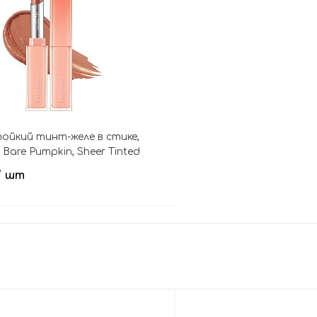
йкий тинт-желе в стике,
Bare Pumpkin, Sheer Tinted
/ шт
В корзину