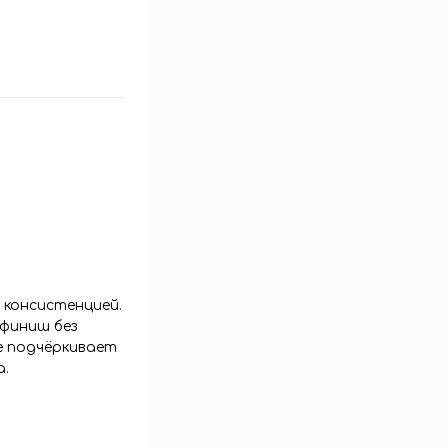
 консистенцией.
 финиш без
е подчёркивает
а.