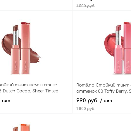
1 500 руб.
В корзину
В кор
йкий тинт-желе в стике,
Rom&nd Стойкий тинт-ж
 Dutch Cocoa, Sheer Tinted
оттенок 03 Taffy Berry, S
990 руб.
/ шт
/ шт
1 800 руб.
В корзину
В кор