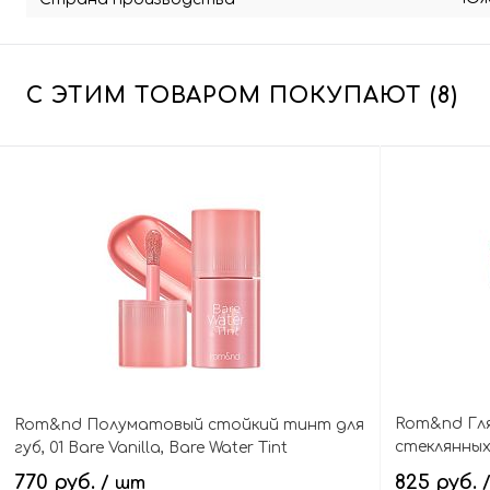
С ЭТИМ ТОВАРОМ ПОКУПАЮТ (8)
Rom&nd Гл
Rom&nd Полуматовый стойкий тинт для
стеклянных 
губ, 01 Bare Vanilla, Bare Water Tint
Water Tint
770 руб.
825 руб.
/ шт