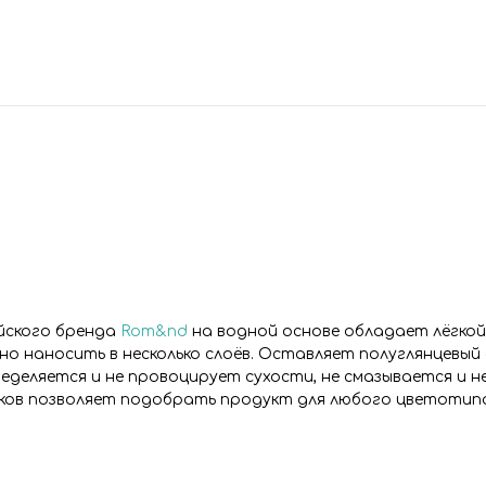
йского бренда
Rom&nd
на водной основе обладает лёгкой
о наносить в несколько слоёв. Оставляет полуглянцевый
деляется и не провоцирует сухости, не смазывается и н
ков позволяет подобрать продукт для любого цветотип