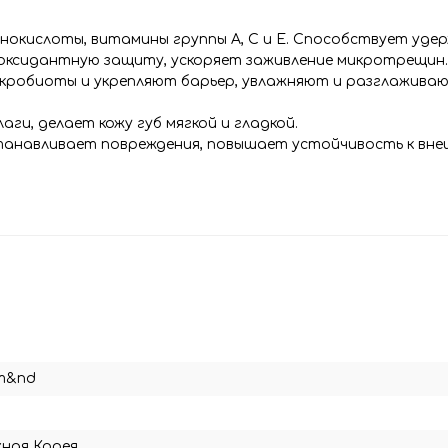
окислоты, витамины группы A, C и Е. Способствует удер
ксидантную защиту, ускоряет заживление микротрещин.
робиоты и укрепляют барьер, увлажняют и разглаживаю
и, делает кожу губ мягкой и гладкой.
танавливает повреждения, повышает устойчивость к вн
m&nd
ная Корея