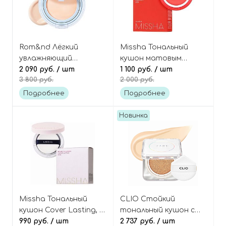
Rom&nd Лёгкий
Missha Тональный
увлажняющий
кушон матовым
тональный кушон,
2 090 руб.
/ шт
финишем, 21 тон Velvet
1 100 руб.
/ шт
3 800 руб.
2 000 руб.
оттенок 01 Porcelain
Finish Cushion 21
17, Bare Water Cushion
SPF50+ PA+++
Подробнее
Подробнее
SPF38 PA++++
Новинка
Missha Тональный
CLIO Стойкий
кушон Cover Lasting, 21
тональный кушон с
тон Magic cushion
990 руб.
/ шт
полуматовым
2 737 руб.
/ шт