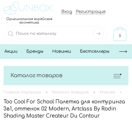
Вход
Регистрация
Оригинальная корейская
косметика
0
Акции
Бренды
Новинки
Бестселлеры
Каталог товаров
•
•
•
Главная страница
Каталог товаров
Макияж
Ли
Too Cool For School Палетка для контуринга
3в1, оттенок 02 Modern, Artclass By Rodin
Shading Master Createur Du Contour