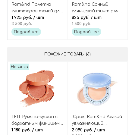
Rom&nd Палетка
Rom&nd Сочный
глиттеров теней для
глянцевый тинт для
век 10 цветов,
1 925 руб.
/ шт
губ, оттенок 23
825 руб.
/ шт
3 500 руб.
1 500 руб.
оттенок 00 Light &
Nucadamia, Juicy
Glitter Garden Better
Lasting Tint
Подробнее
Подробнее
Than Palette
ПОХОЖИЕ ТОВАРЫ (8)
Новинка
TFIT Румяна-кушон с
[Срок] Rom&nd Лёгкий
бархатным финишем,
увлажняющий
оттенок O01 Coral
1 180 руб.
/ шт
тональный кушон,
2 090 руб.
/ шт