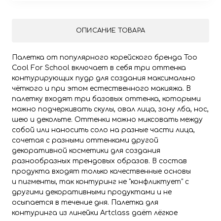
ОПИСАНИЕ ТОВАРА
Палетка от популярного корейского бренда Too
Cool For School включает в себя три оттенка
контурирующих пудр для создания максимально
чёткого и при этом естественного макияжа. В
палетку входят три базовых оттенка, которыми
можно подчеркивать скулы, овал лица, зону лба, нос,
шею и декольте. Оттенки можно миксовать между
собой или наносить соло на разные части лица,
сочетая с разными оттенками другой
декоративной косметики для создания
разнообразных трендовых образов. В состав
продукта входят только качественные основы
и пигменты, так контуринг не "конфликтует" с
другими декоративными продуктами и не
осыпается в течение дня. Палетка для
контуринга из линейки Artclass даёт лёгкое