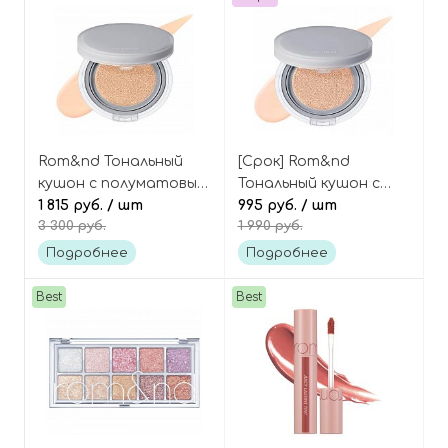
Rom&nd Тональный
[Срок] Rom&nd
кушон с полуматовым
Тональный кушон с
финишем, оттенок 03
1 815 руб.
/ шт
полуматовым
995 руб.
/ шт
3 300 руб.
1 990 руб.
Natural 21 Nu Zero
финишем, оттенок 02
Cushion SPF24 PA++
Pure 21 Nu Zero Cushion
Подробнее
Подробнее
SPF24 PA++
Best
Best