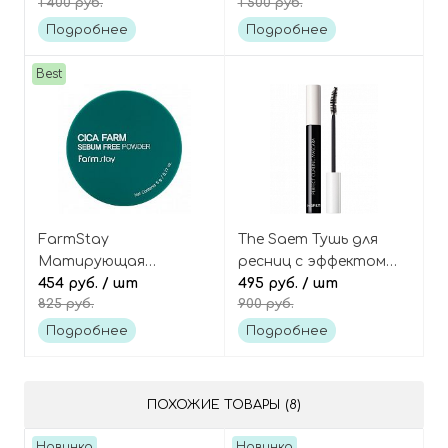
1 400 руб.
1 500 руб.
Zero Matte Lipstick
Nucadamia, Juicy
Lasting Tint
Подробнее
Подробнее
Best
FarmStay
The Saem Тушь для
Матирующая
ресниц с эффектом
рассыпчатая пудра с
454 руб.
/ шт
подкручивания
495 руб.
/ шт
825 руб.
900 руб.
центеллой Cica Farm
Saemmul Perfect
Sebum Free Powder
Curling Mascara
Подробнее
Подробнее
ПОХОЖИЕ ТОВАРЫ (8)
Новинка
Новинка