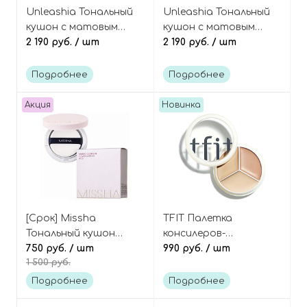
Unleashia Тональный
Unleashia Тональный
кушон с матовым
кушон с матовым
финишем, оттенок
2 190 руб.
/ шт
финишем, оттенок
2 190 руб.
/ шт
18N, Babe Skin Baby
21C, Babe Skin Baby
Blue Cushion SPF40
Blue Cushion SPF40
Подробнее
Подробнее
PA++
PA++
Акция
Новинка
[Срок] Missha
TFIT Палетка
Тональный кушон
консилеров-
Cover Lasting, 23 тон
750 руб.
/ шт
корректоров для
990 руб.
/ шт
1 500 руб.
Magic cushion cover
лица, оттенок 03
lasting 23
Cool, Cover Up Pro
Подробнее
Подробнее
Concealer