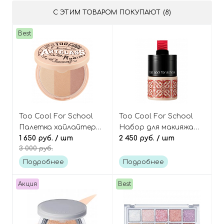
С ЭТИМ ТОВАРОМ ПОКУПАЮТ (8)
Best
Too Cool For School
Too Cool For School
Палетка хайлайтеров
Набор для макияжа
3в1, оттенок 01 Glam,
1 650 руб.
/ шт
3в1: BB-крем, консилер
2 450 руб.
/ шт
3 000 руб.
Artclass By Rodin
и хайлайтер, тон 03
Highlighter Enlumineur
Healthy Skin, After
Подробнее
Подробнее
School BB Foundation
Lunch Box SPF37 PA++
Акция
Best