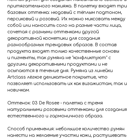
притягательного макияжа. В палетку входят три
базовых оттенка: нюдовый с тёплым подтоном,
персиковый и розовый. Их можно миксовать между
собой или наносить соло на разные части лица,
сочетая с разными оттенками другой
декоративной косметики для создания
разнообразных трендовых образов. В состав
продукта входят только качественные основы
и пигменты, так румяна не "конфликтуют" с
другими декоративными продуктами и не
осыпаются в течение дня. Румяна из линейки
Artclass лёгкое деликатное покрытие, что
позволяет использовать их как визажистам, так и
новичкам.
Оттенок: 03 De Rosee - палетка с тремя
натуральными розовыми оттенками для создания
естественного и гармоничного образа.
Способ применения: небольшое количество румян
нанести на желаемые участки кожи, растушевать