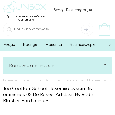
Вход
Регистрация
Оригинальная корейская
косметика
0
Акции
Бренды
Новинки
Бестселлеры
Каталог товаров
•
•
•
Главная страница
Каталог товаров
Макияж
Ли
Too Cool For School Палетка румян 3в1,
оттенок 03 De Rosee, Artclass By Rodin
Blusher Fard a joues