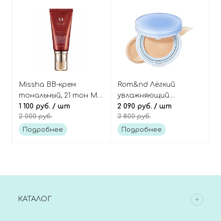
Missha BB-крем
Rom&nd Лёгкий
тональный, 21 тон M
увлажняющий
Perfect cover B.B Cream
1 100 руб.
/ шт
тональный кушон,
2 090 руб.
/ шт
2 000 руб.
3 800 руб.
оттенок 04 Beige 23,
Bare Water Cushion
Подробнее
Подробнее
SPF38 PA++++
КАТАЛОГ