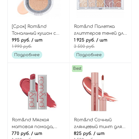
[Срок] Rom&nd
Rom&nd Палетка
Тональный кушон с
глиттеров теней для
полуматовым
995 руб.
/ шт
век 10 цветов,
1 925 руб.
/ шт
1 990 руб.
3 500 руб.
финишем, оттенок 02
оттенок 00 Light &
Pure 21 Nu Zero Cushion
Glitter Garden Better
Подробнее
Подробнее
SPF24 PA++
Than Palette
Best
Rom&nd Мягкая
Rom&nd Сочный
матовая помада,
глянцевый тинт для
оттенок 01 Dusty Pink
770 руб.
/ шт
губ, оттенок 23
825 руб.
/ шт