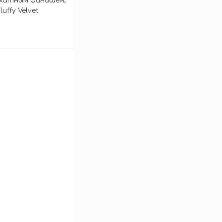
рхатным финишем,
uffy Velvet
зину