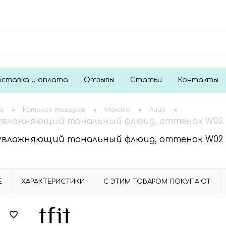
ставка и оплата
Отзывы
Статьи
Контакты
•
•
•
•
а
Каталог товаров
Макияж
Лицо
 увлажняющий тональный флюид, оттенок W02 Alm
 увлажняющий тональный флюид, оттенок W02 Alm
Е
ХАРАКТЕРИСТИКИ
С ЭТИМ ТОВАРОМ ПОКУПАЮТ