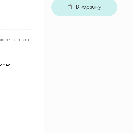
В корзину
актеристики
орея