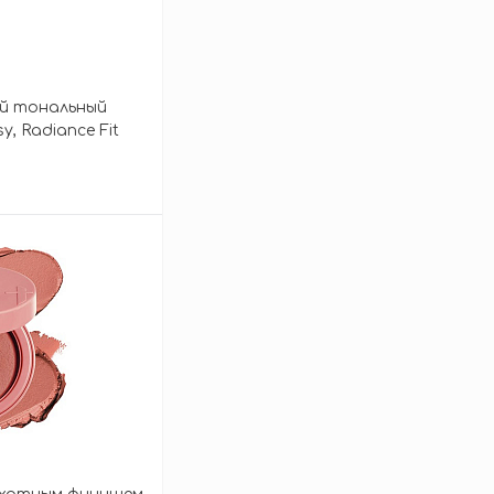
ий тональный
, Radiance Fit
зину