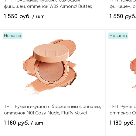
TFIT Тональный кушон с сияющим
TFIT Тонал
финишем, оттенок W02 Almond Butter,
финишем, от
Layering Fit Glow Cushion EX SPF50+ PA++++
Glow Cushio
1 550 руб.
1 550 руб
/ шт
Новинка
Новинка
В корзину
TFIT Румяна-кушон с бархатным финишем,
TFIT Румян
оттенок N01 Cozy Nude, Fluffy Velvet
оттенок O01
Cushion Blush
Cushion Bl
1 180 руб.
1 180 руб
/ шт