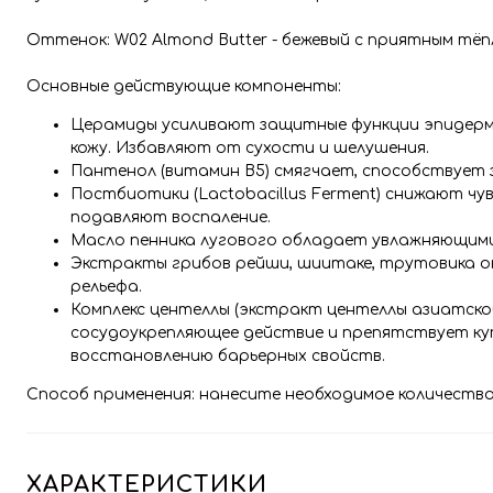
Оттенок: W02 Almond Butter - бежевый с приятным тёп
Основные действующие компоненты:
Церамиды усиливают защитные функции эпидер
кожу. Избавляют от сухости и шелушения.
Пантенол (витамин B5) смягчает, способствует
Постбиотики (Lactobacillus Ferment) снижают ч
подавляют воспаление.
Масло пенника лугового обладает увлажняющими
Экстракты грибов рейши, шиитаке, трутовика 
рельефа.
Комплекс центеллы (экстракт центеллы азиатско
сосудоукрепляющее действие и препятствует куп
восстановлению барьерных свойств.
Способ применения: нанесите необходимое количеств
ХАРАКТЕРИСТИКИ