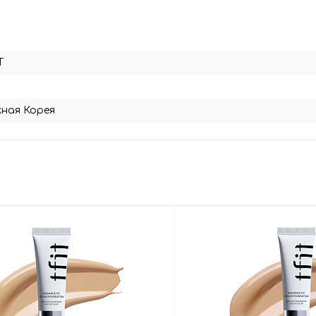
T
ная Корея