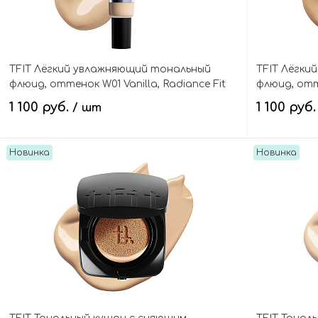
TFIT Лёгкий увлажняющий тональный
TFIT Лёгки
флюид, оттенок W01 Vanilla, Radiance Fit
флюид, отте
Serum Foundation
Serum Foun
1 100 руб.
1 100 руб
/ шт
Новинка
Новинка
В корзину