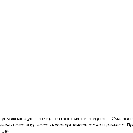
увлажняющую эссенцию и тональное средство. Смягчает
е уменьшает видимость несовершенств тона и рельефа. 
нием.