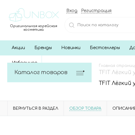
Вход
Регистрация
Оригинальная корейская
косметика
Акции
Бренды
Новинки
Бестселлеры
До
Избранное
Главная страниц
Каталог товаров
TFIT Лёгкий
TFIT Лёгкий
ВЕРНУТЬСЯ В РАЗДЕЛ
ОБЗОР ТОВАРА
ОПИСАНИ