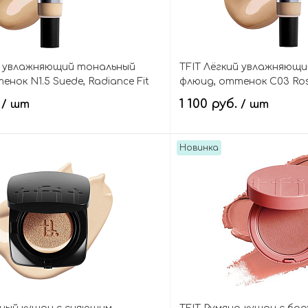
й увлажняющий тональный
TFIT Лёгкий увлажняющ
нок N1.5 Suede, Radiance Fit
флюид, оттенок C03 Rosy
dation
Serum Foundation
.
1 100 руб.
/ шт
/ шт
Новинка
В корзину
В кор