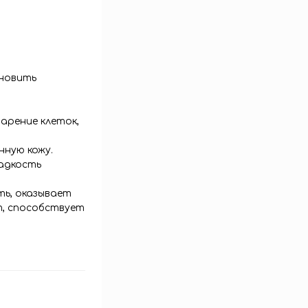
новить
.
арение клеток,
ную кожу.
адкость
ть, оказывает
т, способствует