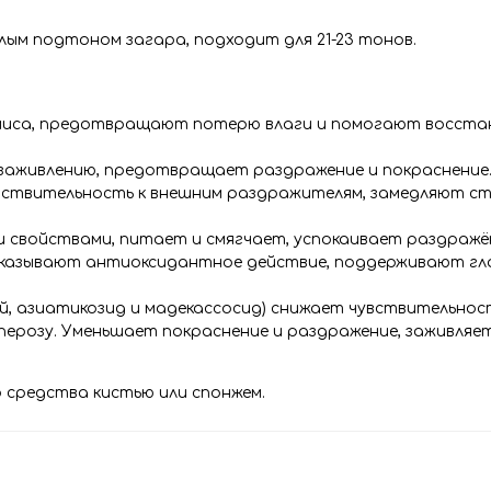
лым подтоном загара, подходит для 21-23 тонов.
миса, предотвращают потерю влаги и помогают восста
 заживлению, предотвращает раздражение и покраснение
увствительность к внешним раздражителям, замедляют ст
 свойствами, питает и смягчает, успокаивает раздражён
оказывают антиоксидантное действие, поддерживают гл
й, азиатикозид и мадекассосид) снижает чувствительнос
ерозу. Уменьшает покраснение и раздражение, заживляе
о средства кистью или спонжем.