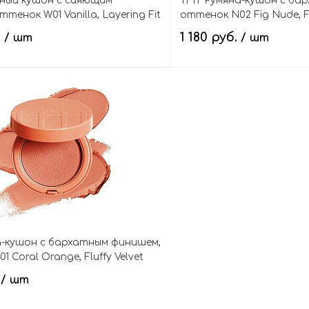
ьный кушон с сияющим
TFIT Румяна-кушон с ба
тенок W01 Vanilla, Layering Fit
оттенок N02 Fig Nude, Fl
n EX SPF50+ PA++++
Cushion Blush
.
1 180 руб.
/ шт
/ шт
В корзину
В кор
а-кушон с бархатным финишем,
 Coral Orange, Fluffy Velvet
ush
.
/ шт