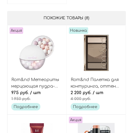
ПОХОЖИЕ ТОВАРЫ (8)
Акция
Новинка
Rom&nd Метеориты
Rom&nd Палетка для
мерцающая пудра-
контуринга, оттенок
вуаль в шариках,
975 руб.
/ шт
02 Gray Cool, Better
2 200 руб.
/ шт
1 950 руб.
4 000 руб.
оттенок 01 Gleamy
Than Contour
Veil, Sheer Powder
Подробнее
Подробнее
Pearls
Акция