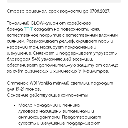
Строго оригинал, срок годности до 07.08.2027.
Тональный GLOW-кушон от корейского
бренда
TFIT
создаёт на поверхности кожи
естественное покрытие с естественным влажным
сиянием. Разглаживает рельеф, скрывает поры и
неровный тон, маскирует покраснение и
шелушение. Смягчает и поддерживает упругость
благодаря 54% увлажняющей эссенции,
обеспечивает дополнительную защиту от солнца
за счёт физических и химических УФ-фильтров.
Оттенок:
W01 Vanilla тёплый светлый, подходит
для 19-21 тонов;
Основные действующие компоненты:
Масла макадамии и пенника
лугового насыщены витаминами и
антиоксидантами. Предотвращают
сухость и шелушение, поддерживают