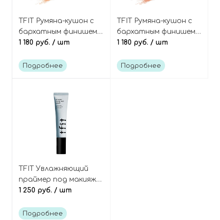
TFIT Румяна-кушон с
TFIT Румяна-кушон с
бархатным финишем,
бархатным финишем,
оттенок N01 Cozy
1 180 руб.
/ шт
оттенок O01 Coral
1 180 руб.
/ шт
Nude, Fluffy Velvet
Orange, Fluffy Velvet
Cushion Blush
Cushion Blush
Подробнее
Подробнее
TFIT Увлажняющий
праймер под макияж с
гиалуроновой
1 250 руб.
/ шт
кислотой, Hydrate
Vanish Art Primer
Подробнее