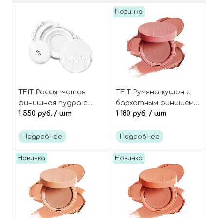
Новинка
TFIT Рассыпчатая
TFIT Румяна-кушон с
финишная пудра с
бархатным финишем,
блюр-эффектом,
1 550 руб.
/ шт
оттенок N02 Fig
1 180 руб.
/ шт
оттенок 01 White,
Nude, Fluffy Velvet
Translucent Set
Cushion Blush
Подробнее
Подробнее
Finishing Powder
Новинка
Новинка