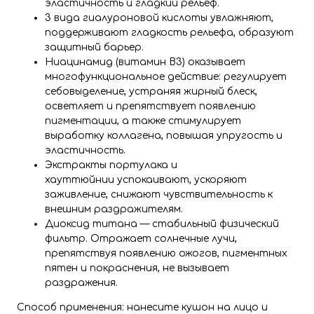
эластичность и гладкий рельеф.
3 вида гиалуроновой кислоты увлажняют,
поддерживают гладкость рельефа, образуют
защитный барьер.
Ниацинамид (витамин B3) оказывает
многофункциональное действие: регулирует
себовыделение, устраняя жирный блеск,
осветляет и препятствует появлению
пигментации, а также стимулирует
выработку коллагена, повышая упругость и
эластичность.
Экстракты портулака и
хауттюйнии успокаивают, ускоряют
заживление, снижают чувствительность к
внешним раздражителям.
Диоксид титана — стабильный физический
фильтр. Отражает солнечные лучи,
препятствуя появлению ожогов, пигментных
пятен и покраснения, не вызывает
раздражения.
Способ применения: нанесите кушон на лицо и