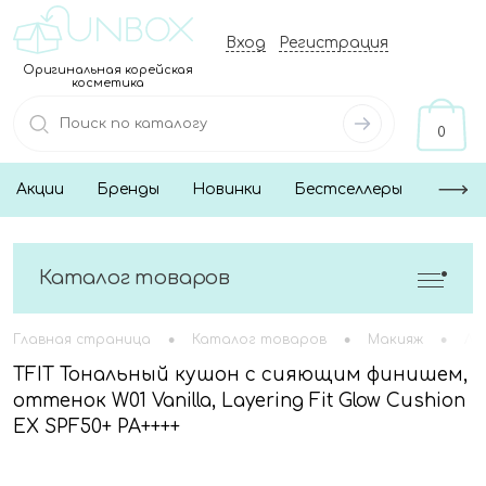
Вход
Регистрация
Оригинальная корейская
косметика
0
Акции
Бренды
Новинки
Бестселлеры
Каталог товаров
•
•
•
Главная страница
Каталог товаров
Макияж
Ли
TFIT Тональный кушон с сияющим финишем,
оттенок W01 Vanilla, Layering Fit Glow Cushion
EX SPF50+ PA++++